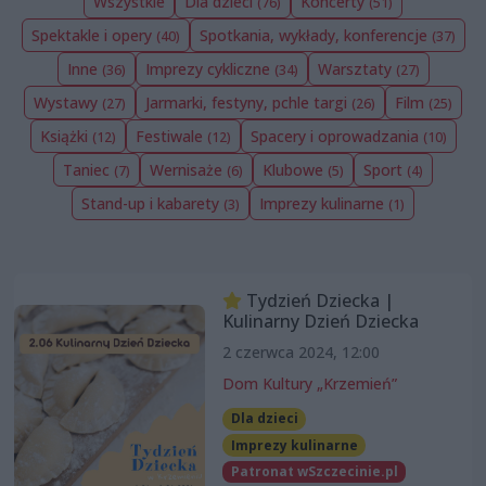
Wszystkie
Dla dzieci
Koncerty
(76)
(51)
Spektakle i opery
Spotkania, wykłady, konferencje
(40)
(37)
Inne
Imprezy cykliczne
Warsztaty
(36)
(34)
(27)
Wystawy
Jarmarki, festyny, pchle targi
Film
(27)
(26)
(25)
Książki
Festiwale
Spacery i oprowadzania
(12)
(12)
(10)
Taniec
Wernisaże
Klubowe
Sport
(7)
(6)
(5)
(4)
Stand-up i kabarety
Imprezy kulinarne
(3)
(1)
Tydzień Dziecka |
Kulinarny Dzień Dziecka
2 czerwca 2024, 12:00
Dom Kultury „Krzemień”
Dla dzieci
Imprezy kulinarne
Patronat wSzczecinie.pl