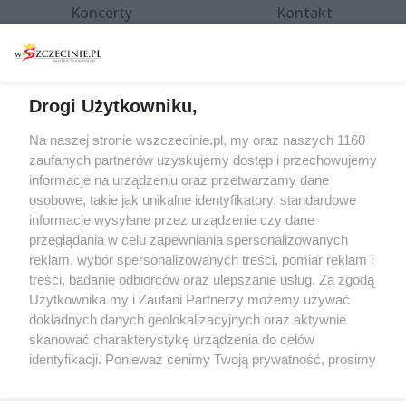
Koncerty
Kontakt
Warsztaty
Regulamin i polityka
prywatności
Spacery i oprowadzania
Reklama
Jarmarki, festyny, pchle
Drogi Użytkowniku,
targi
Redakcja
Wernisaże
Specjalny koncert z okazji
Na naszej stronie wszczecinie.pl, my oraz naszych 1160
20. urodzin portalu
zaufanych partnerów uzyskujemy dostęp i przechowujemy
Więcej
wSzczecinie.pl
informacje na urządzeniu oraz przetwarzamy dane
osobowe, takie jak unikalne identyfikatory, standardowe
Regulamin konkursów
informacje wysyłane przez urządzenie czy dane
śniadaniówka "Hej
przeglądania w celu zapewniania spersonalizowanych
Szczecin! Jest piątek!"
reklam, wybór spersonalizowanych treści, pomiar reklam i
treści, badanie odbiorców oraz ulepszanie usług. Za zgodą
Użytkownika my i Zaufani Partnerzy możemy używać
dokładnych danych geolokalizacyjnych oraz aktywnie
Partnerzy
skanować charakterystykę urządzenia do celów
Praca Szczecin
identyfikacji. Ponieważ cenimy Twoją prywatność, prosimy
o zgodę na korzystanie z tych technologii poprzez
the:protocol
kliknięcie „Akceptuję”. Zgoda jest dobrowolna i zawsze