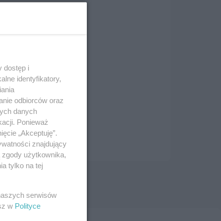
 dostęp i
lne identyfikatory,
iania
anie odbiorców oraz
nych danych
kacji. Ponieważ
ięcie „Akceptuję”.
ywatności znajdujący
ą zgody użytkownika,
 tylko na tej
 naszych serwisów
esz w
Polityce