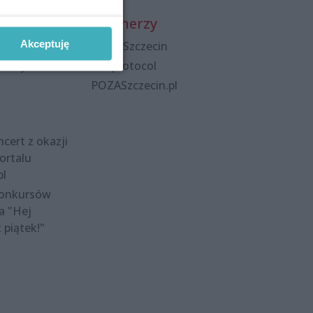
Partnerzy
Akceptuję
Praca Szczecin
polityka
the:protocol
POZASzczecin.pl
cert z okazji
ortalu
pl
konkursów
a "Hej
t piątek!"