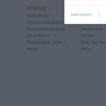
Artykuły
Miejsca
PARTNERZY
Wiadomości
Kluby i dyskot
Szczecin w budowie
Puby i kawiar
Szczecińscy pionierzy
Restauracje
Jak jedziesz?
Pizzerie
Publicystyka - cykle
Bary, fast fo
Więcej
Więcej