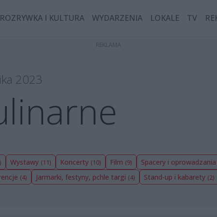
ROZRYWKA I KULTURA
WYDARZENIA
LOKALE
TV
RE
ika 2023
ulinarne
Wystawy
Koncerty
Film
Spacery i oprowadzani
)
(11)
(10)
(9)
rencje
Jarmarki, festyny, pchle targi
Stand-up i kabarety
(4)
(4)
(2)