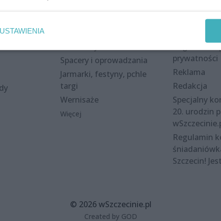
Wydarzenia
Redakcja
USTAWIENIA
eki
Koncerty
Kontakt
nie
Warsztaty
Regulamin i 
prywatności
Spacery i oprowadzania
Reklama
Jarmarki, festyny, pchle
targi
Redakcja
ody
Wernisaże
Specjalny kon
20. urodzin p
Więcej
wSzczecinie.
Regulamin 
śniadaniówk
Szczecin! Jes
© 2026 wSzczecinie.pl
Created by GOD