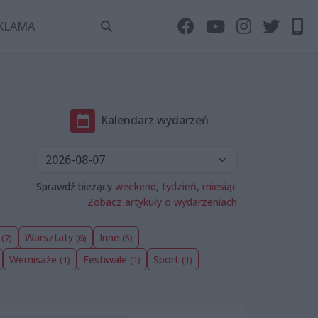
KLAMA
Kalendarz wydarzeń
Sprawdź bieżący
weekend,
tydzień,
miesiąc
Zobacz artykuły o wydarzeniach
a
Warsztaty
Inne
(7)
(6)
(5)
Wernisaże
Festiwale
Sport
(1)
(1)
(1)