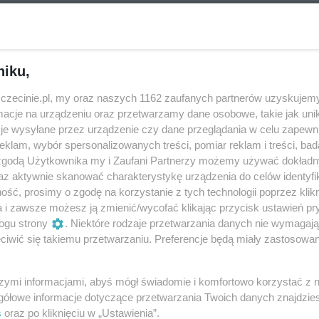
eziono?
niku,
zczecinie.pl, my oraz naszych 1162 zaufanych partnerów uzyskujemy
wydarzeń - spróbuj
zmienić kategorię
cje na urządzeniu oraz przetwarzamy dane osobowe, takie jak unika
je wysyłane przez urządzenie czy dane przeglądania w celu zapewn
klam, wybór spersonalizowanych treści, pomiar reklam i treści, bad
 zgodą Użytkownika my i Zaufani Partnerzy możemy używać dokład
az aktywnie skanować charakterystykę urządzenia do celów identyfi
ść, prosimy o zgodę na korzystanie z tych technologii poprzez klikn
a i zawsze możesz ją zmienić/wycofać klikając przycisk ustawień pr
ogu strony
. Niektóre rodzaje przetwarzania danych nie wymagaj
iwić się takiemu przetwarzaniu. Preferencje będą miały zastosowania
szymi informacjami, abyś mógł świadomie i komfortowo korzystać z
gółowe informacje dotyczące przetwarzania Twoich danych znajdzi
s
oraz po kliknięciu w „Ustawienia”.