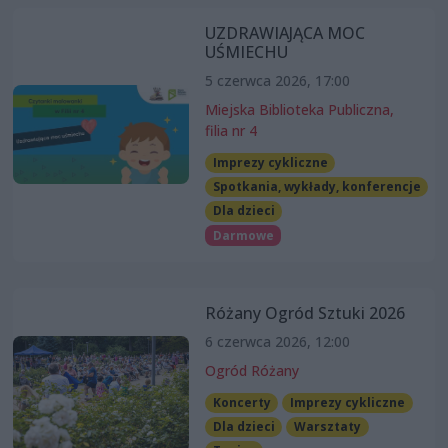
UZDRAWIAJĄCA MOC
UŚMIECHU
5 czerwca 2026, 17:00
Miejska Biblioteka Publiczna,
filia nr 4
Imprezy cykliczne
Spotkania, wykłady, konferencje
Dla dzieci
Darmowe
Różany Ogród Sztuki 2026
6 czerwca 2026, 12:00
Ogród Różany
Koncerty
Imprezy cykliczne
Dla dzieci
Warsztaty