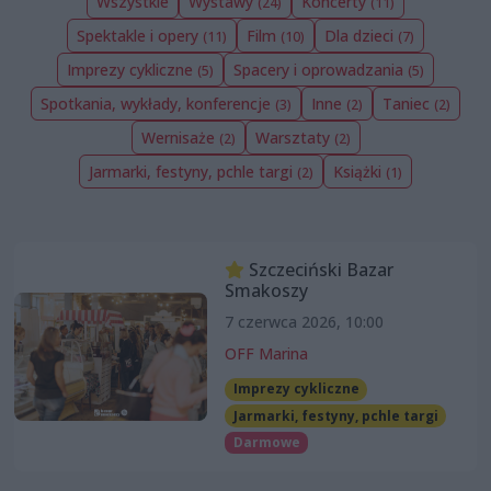
Wszystkie
Wystawy
Koncerty
(24)
(11)
Spektakle i opery
Film
Dla dzieci
(11)
(10)
(7)
Imprezy cykliczne
Spacery i oprowadzania
(5)
(5)
Spotkania, wykłady, konferencje
Inne
Taniec
(3)
(2)
(2)
Wernisaże
Warsztaty
(2)
(2)
Jarmarki, festyny, pchle targi
Książki
(2)
(1)
Szczeciński Bazar
Smakoszy
7 czerwca 2026, 10:00
OFF Marina
Imprezy cykliczne
Jarmarki, festyny, pchle targi
Darmowe