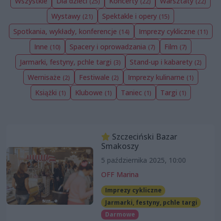
Wszystkie
Dla dzieci
Koncerty
Warsztaty
(25)
(22)
(22)
Wystawy
Spektakle i opery
(21)
(15)
Spotkania, wykłady, konferencje
Imprezy cykliczne
(14)
(11)
Inne
Spacery i oprowadzania
Film
(10)
(7)
(7)
Jarmarki, festyny, pchle targi
Stand-up i kabarety
(3)
(2)
Wernisaże
Festiwale
Imprezy kulinarne
(2)
(2)
(1)
Książki
Klubowe
Taniec
Targi
(1)
(1)
(1)
(1)
Szczeciński Bazar
Smakoszy
5 października 2025, 10:00
OFF Marina
Imprezy cykliczne
Jarmarki, festyny, pchle targi
Darmowe