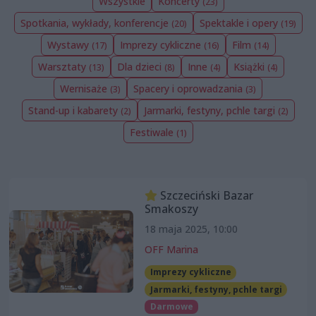
Wszystkie
Koncerty
(23)
Spotkania, wykłady, konferencje
Spektakle i opery
(20)
(19)
Wystawy
Imprezy cykliczne
Film
(17)
(16)
(14)
Warsztaty
Dla dzieci
Inne
Książki
(13)
(8)
(4)
(4)
Wernisaże
Spacery i oprowadzania
(3)
(3)
Stand-up i kabarety
Jarmarki, festyny, pchle targi
(2)
(2)
Festiwale
(1)
Szczeciński Bazar
Smakoszy
18 maja 2025, 10:00
OFF Marina
Imprezy cykliczne
Jarmarki, festyny, pchle targi
Darmowe