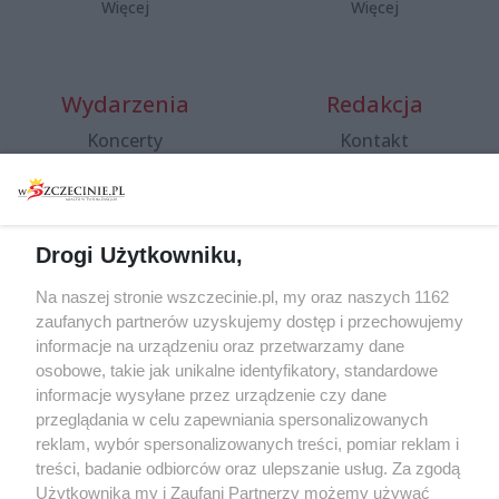
Więcej
Więcej
Wydarzenia
Redakcja
Koncerty
Kontakt
Warsztaty
Regulamin i polityka
prywatności
Spacery i oprowadzania
Reklama
Jarmarki, festyny, pchle
Drogi Użytkowniku,
targi
Redakcja
Wernisaże
Specjalny koncert z okazji
Na naszej stronie wszczecinie.pl, my oraz naszych 1162
20. urodzin portalu
zaufanych partnerów uzyskujemy dostęp i przechowujemy
Więcej
wSzczecinie.pl
informacje na urządzeniu oraz przetwarzamy dane
osobowe, takie jak unikalne identyfikatory, standardowe
Regulamin konkursów
informacje wysyłane przez urządzenie czy dane
śniadaniówka "Hej
przeglądania w celu zapewniania spersonalizowanych
Szczecin! Jest piątek!"
reklam, wybór spersonalizowanych treści, pomiar reklam i
treści, badanie odbiorców oraz ulepszanie usług. Za zgodą
Użytkownika my i Zaufani Partnerzy możemy używać