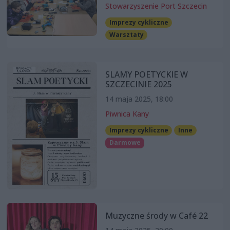
Stowarzyszenie Port Szczecin
Imprezy cykliczne
Warsztaty
SLAMY POETYCKIE W
SZCZECINIE 2025
14 maja 2025, 18:00
Piwnica Kany
Imprezy cykliczne
Inne
Darmowe
Muzyczne środy w Café 22