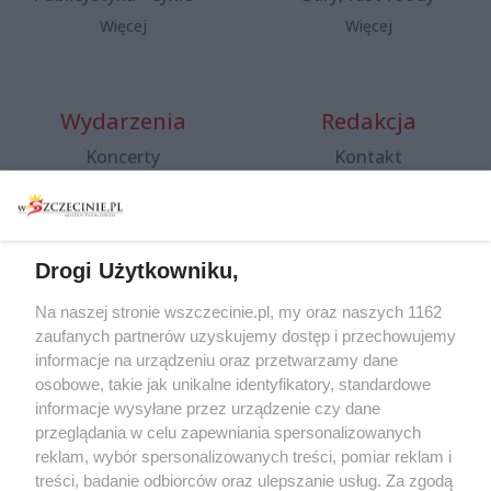
Więcej
Więcej
Wydarzenia
Redakcja
Koncerty
Kontakt
Warsztaty
Regulamin i polityka
prywatności
Spacery i oprowadzania
Reklama
Jarmarki, festyny, pchle
Drogi Użytkowniku,
targi
Redakcja
Wernisaże
Specjalny koncert z okazji
Na naszej stronie wszczecinie.pl, my oraz naszych 1162
20. urodzin portalu
zaufanych partnerów uzyskujemy dostęp i przechowujemy
Więcej
wSzczecinie.pl
informacje na urządzeniu oraz przetwarzamy dane
osobowe, takie jak unikalne identyfikatory, standardowe
Regulamin konkursów
informacje wysyłane przez urządzenie czy dane
śniadaniówka "Hej
przeglądania w celu zapewniania spersonalizowanych
Szczecin! Jest piątek!"
reklam, wybór spersonalizowanych treści, pomiar reklam i
treści, badanie odbiorców oraz ulepszanie usług. Za zgodą