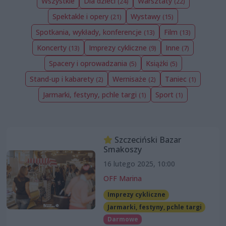
Wszystkie
Dla dzieci
Warsztaty
(24)
(22)
Spektakle i opery
Wystawy
(21)
(15)
Spotkania, wykłady, konferencje
Film
(13)
(13)
Koncerty
Imprezy cykliczne
Inne
(13)
(9)
(7)
Spacery i oprowadzania
Książki
(5)
(5)
Stand-up i kabarety
Wernisaże
Taniec
(2)
(2)
(1)
Jarmarki, festyny, pchle targi
Sport
(1)
(1)
Szczeciński Bazar
Smakoszy
16 lutego 2025, 10:00
OFF Marina
Imprezy cykliczne
Jarmarki, festyny, pchle targi
Darmowe