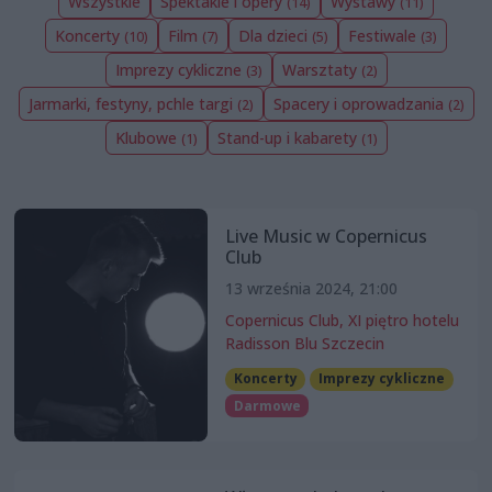
Wszystkie
Spektakle i opery
Wystawy
(14)
(11)
Koncerty
Film
Dla dzieci
Festiwale
(10)
(7)
(5)
(3)
Imprezy cykliczne
Warsztaty
(3)
(2)
Jarmarki, festyny, pchle targi
Spacery i oprowadzania
(2)
(2)
Klubowe
Stand-up i kabarety
(1)
(1)
Live Music w Copernicus
Club
13 września 2024, 21:00
Copernicus Club, XI piętro hotelu
Radisson Blu Szczecin
Koncerty
Imprezy cykliczne
Darmowe