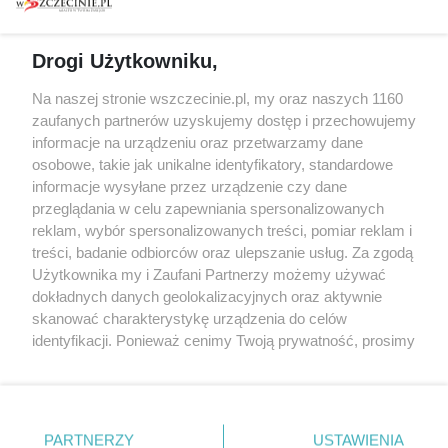
prywatności
Spacery i oprowadzania
Reklama
Jarmarki, festyny, pchle
Drogi Użytkowniku,
targi
Redakcja
Wernisaże
Specjalny koncert z okazji
Na naszej stronie wszczecinie.pl, my oraz naszych 1160
20. urodzin portalu
zaufanych partnerów uzyskujemy dostęp i przechowujemy
Więcej
wSzczecinie.pl
informacje na urządzeniu oraz przetwarzamy dane
osobowe, takie jak unikalne identyfikatory, standardowe
Regulamin konkursów
informacje wysyłane przez urządzenie czy dane
śniadaniówka "Hej
przeglądania w celu zapewniania spersonalizowanych
Szczecin! Jest piątek!"
reklam, wybór spersonalizowanych treści, pomiar reklam i
treści, badanie odbiorców oraz ulepszanie usług. Za zgodą
Użytkownika my i Zaufani Partnerzy możemy używać
dokładnych danych geolokalizacyjnych oraz aktywnie
Partnerzy
skanować charakterystykę urządzenia do celów
Praca Szczecin
identyfikacji. Ponieważ cenimy Twoją prywatność, prosimy
o zgodę na korzystanie z tych technologii poprzez
the:protocol
kliknięcie „Akceptuję”. Zgoda jest dobrowolna i zawsze
POZASzczecin.pl
możesz ją zmienić/wycofać klikając przycisk ustawień
prywatności znajdujący się w lewym dolnym rogu strony
PARTNERZY
USTAWIENIA