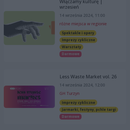
Włączamy kulturę |
wrzesień
14 września 2024, 11:00
różne miejsca w regionie
Spektakle i opery
Imprezy cykliczne
Warsztaty
Darmowe
Less Waste Market vol. 26
14 września 2024, 12:00
GH Turzyn
Imprezy cykliczne
Jarmarki, festyny, pchle targi
Darmowe