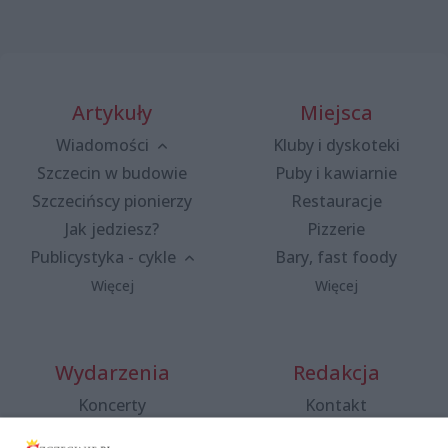
Artykuły
Miejsca
Wiadomości
Kluby i dyskoteki
Szczecin w budowie
Puby i kawiarnie
Szczecińscy pionierzy
Restauracje
Jak jedziesz?
Pizzerie
Publicystyka - cykle
Bary, fast foody
Więcej
Więcej
Wydarzenia
Redakcja
Koncerty
Kontakt
Warsztaty
Regulamin i polityka