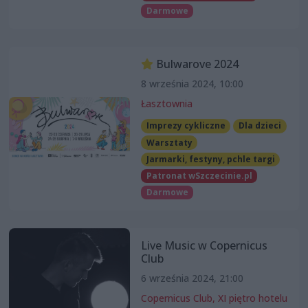
Darmowe
Bulwarove 2024
8 września 2024, 10:00
Łasztownia
Imprezy cykliczne
Dla dzieci
Warsztaty
Jarmarki, festyny, pchle targi
Patronat wSzczecinie.pl
Darmowe
Live Music w Copernicus
Club
6 września 2024, 21:00
Copernicus Club, XI piętro hotelu