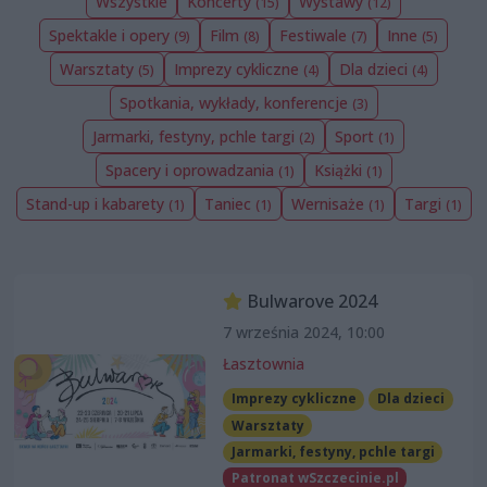
Wszystkie
Koncerty
Wystawy
(15)
(12)
Spektakle i opery
Film
Festiwale
Inne
(9)
(8)
(7)
(5)
Warsztaty
Imprezy cykliczne
Dla dzieci
(5)
(4)
(4)
Spotkania, wykłady, konferencje
(3)
Jarmarki, festyny, pchle targi
Sport
(2)
(1)
Spacery i oprowadzania
Książki
(1)
(1)
Stand-up i kabarety
Taniec
Wernisaże
Targi
(1)
(1)
(1)
(1)
Bulwarove 2024
7 września 2024, 10:00
Łasztownia
Imprezy cykliczne
Dla dzieci
Warsztaty
Jarmarki, festyny, pchle targi
Patronat wSzczecinie.pl