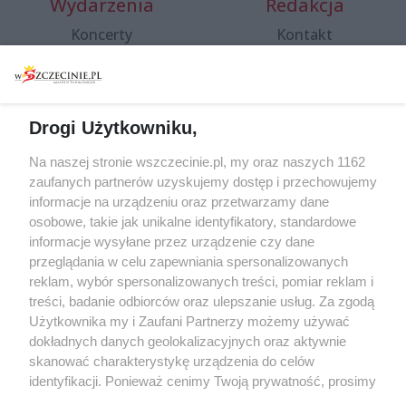
Wydarzenia
Redakcja
Koncerty
Kontakt
Warsztaty
Regulamin i polityka
prywatności
Spacery i oprowadzania
Reklama
Jarmarki, festyny, pchle
Drogi Użytkowniku,
targi
Redakcja
Wernisaże
Specjalny koncert z okazji
Na naszej stronie wszczecinie.pl, my oraz naszych 1162
20. urodzin portalu
zaufanych partnerów uzyskujemy dostęp i przechowujemy
Więcej
wSzczecinie.pl
informacje na urządzeniu oraz przetwarzamy dane
osobowe, takie jak unikalne identyfikatory, standardowe
Regulamin konkursów
informacje wysyłane przez urządzenie czy dane
śniadaniówka "Hej
przeglądania w celu zapewniania spersonalizowanych
Szczecin! Jest piątek!"
reklam, wybór spersonalizowanych treści, pomiar reklam i
treści, badanie odbiorców oraz ulepszanie usług. Za zgodą
Użytkownika my i Zaufani Partnerzy możemy używać
dokładnych danych geolokalizacyjnych oraz aktywnie
Partnerzy
skanować charakterystykę urządzenia do celów
Praca Szczecin
identyfikacji. Ponieważ cenimy Twoją prywatność, prosimy
o zgodę na korzystanie z tych technologii poprzez
the:protocol