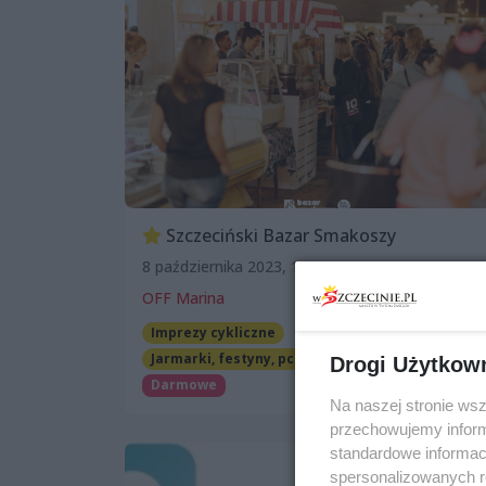
Szczeciński Bazar Smakoszy
8 października 2023, 10:00
OFF Marina
Imprezy cykliczne
Jarmarki, festyny, pchle targi
Drogi Użytkow
Darmowe
Na naszej stronie ws
przechowujemy informa
standardowe informac
spersonalizowanych re