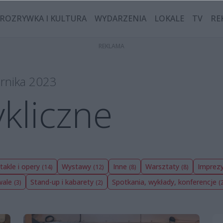
ROZRYWKA I KULTURA
WYDARZENIA
LOKALE
TV
RE
ernika 2023
kliczne
takle i opery
Wystawy
Inne
Warsztaty
Imprezy
(14)
(12)
(8)
(8)
wale
Stand-up i kabarety
Spotkania, wykłady, konferencje
(3)
(2)
(