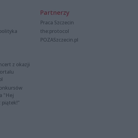
Partnerzy
Praca Szczecin
polityka
the:protocol
POZASzczecin.pl
cert z okazji
ortalu
pl
konkursów
a "Hej
t piątek!"