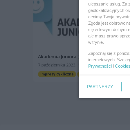
ulepszanie usług. Za
geolokalizacyjnych or
cenimy Twoją prywatno
Zgoda jest dobrowoln
się w lewym dolnym r
ale masz prawo sprzec
witrynie.
Zapoznaj się z poniż
Akademia Juniora [program]
internetowych. Szcze
7 października 2023, 10:00
Prywatności
i
Cookie
Imprezy cykliczne
Dla dzieci
Warsztaty
PARTNERZY