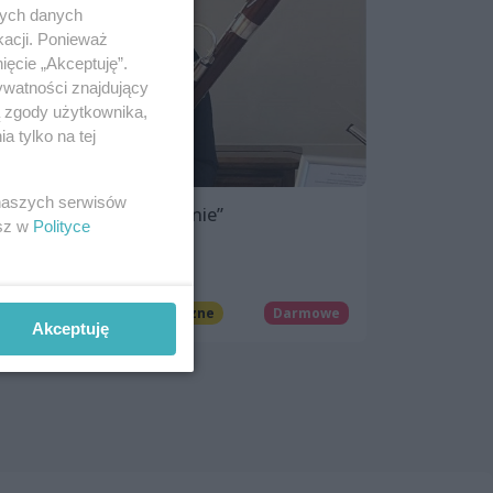
nych danych
kacji. Ponieważ
ięcie „Akceptuję”.
ywatności znajdujący
ą zgody użytkownika,
 tylko na tej
 naszych serwisów
Koncert z cyklu „Harmonie”
esz w
Polityce
8 października 2023, 17:00
Dom Kultury „13 Muz”
Koncerty
Imprezy cykliczne
Darmowe
Akceptuję