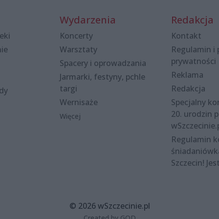
Wydarzenia
Redakcja
eki
Koncerty
Kontakt
nie
Warsztaty
Regulamin i 
prywatności
Spacery i oprowadzania
Reklama
Jarmarki, festyny, pchle
targi
Redakcja
ody
Wernisaże
Specjalny kon
20. urodzin p
Więcej
wSzczecinie.
Regulamin 
śniadaniówk
Szczecin! Jes
© 2026 wSzczecinie.pl
Created by GOD