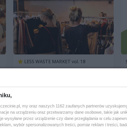
LESS WASTE MARKET vol. 18
8 października 2023, 12:00
Hala Odra
Imprezy cykliczne
Jarmarki, festyny, pchle targi
niku,
Patronat wSzczecinie.pl
Darmowe
zczecinie.pl, my oraz naszych 1162 zaufanych partnerów uzyskujemy
cje na urządzeniu oraz przetwarzamy dane osobowe, takie jak unika
je wysyłane przez urządzenie czy dane przeglądania w celu zapewn
klam, wybór spersonalizowanych treści, pomiar reklam i treści, bad