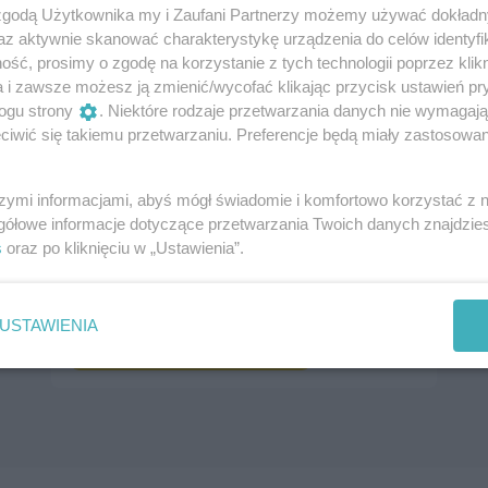
 zgodą Użytkownika my i Zaufani Partnerzy możemy używać dokład
az aktywnie skanować charakterystykę urządzenia do celów identyfi
ść, prosimy o zgodę na korzystanie z tych technologii poprzez klikn
a i zawsze możesz ją zmienić/wycofać klikając przycisk ustawień pr
ogu strony
. Niektóre rodzaje przetwarzania danych nie wymagaj
iwić się takiemu przetwarzaniu. Preferencje będą miały zastosowania
szymi informacjami, abyś mógł świadomie i komfortowo korzystać z
Akademia Historii Sztuki [program]
gółowe informacje dotyczące przetwarzania Twoich danych znajdzi
7 października 2023, 16:00
s
oraz po kliknięciu w „Ustawienia”.
Muzeum Narodowe w Szczecinie – Gmach
Główny [Wały Chrobrego]
USTAWIENIA
Imprezy cykliczne
Spotkania, wykłady, konferencje