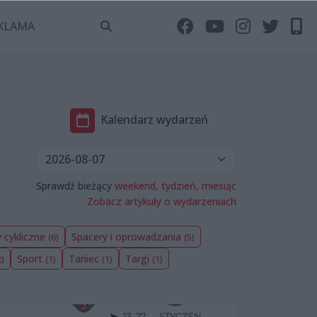
KLAMA
Kalendarz wydarzeń
Sprawdź bieżący
weekend,
tydzień,
miesiąc
Zobacz artykuły o wydarzeniach
 cykliczne
Spacery i oprowadzania
(6)
(5)
Sport
Taniec
Targi
2)
(1)
(1)
(1)