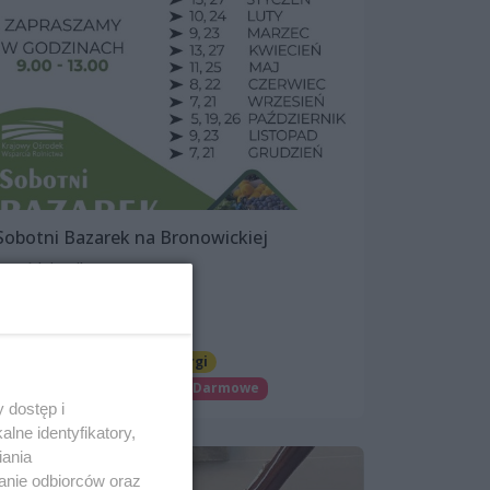
Sobotni Bazarek na Bronowickiej
7 października 2023, 09:00
ul. Bronowicka 41
Imprezy cykliczne
Jarmarki, festyny, pchle targi
Patronat wSzczecinie.pl
Darmowe
 dostęp i
lne identyfikatory,
iania
anie odbiorców oraz