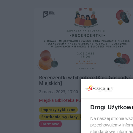
Recenzentki w bibliotece [Koło Gospodyń
Miejskich]
2 marca 2023, 17:00
Miejska BIblioteka Publiczna, filia nr 2
Drogi Użytkow
Imprezy cykliczne
Spotkania, wykłady, konferencje
Na naszej stronie ws
Darmowe
przechowujemy informa
standardowe informac