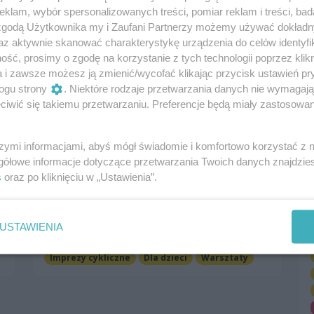
klam, wybór spersonalizowanych treści, pomiar reklam i treści, bad
 zgodą Użytkownika my i Zaufani Partnerzy możemy używać dokład
az aktywnie skanować charakterystykę urządzenia do celów identyfi
ść, prosimy o zgodę na korzystanie z tych technologii poprzez klikn
a i zawsze możesz ją zmienić/wycofać klikając przycisk ustawień pr
ogu strony
. Niektóre rodzaje przetwarzania danych nie wymagaj
iwić się takiemu przetwarzaniu. Preferencje będą miały zastosowania
szymi informacjami, abyś mógł świadomie i komfortowo korzystać z
gółowe informacje dotyczące przetwarzania Twoich danych znajdzi
s
oraz po kliknięciu w „Ustawienia”.
Warsztaty RANIUTTO
4 marca 2023, 12:00
Filharmonia im. Mieczysława Karłowicza w
USTAWIENIA
Szczecinie
Imprezy cykliczne
Dla dzieci
Warsztaty