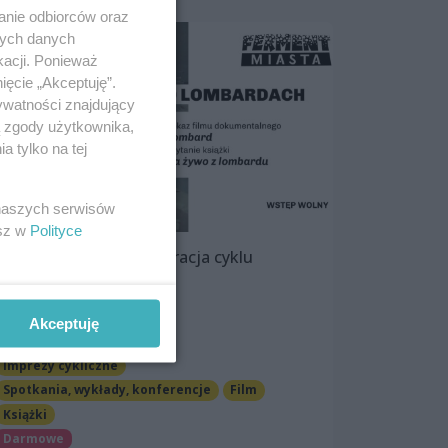
anie odbiorców oraz
nych danych
kacji. Ponieważ
ięcie „Akceptuję”.
ywatności znajdujący
ą zgody użytkownika,
 tylko na tej
 naszych serwisów
esz w
Polityce
O lombardach | Inauguracja cyklu
FERMENT MIASTA
6 marca 2023, 18:00
Akceptuję
Piwnica Kany
Imprezy cykliczne
Spotkania, wykłady, konferencje
Film
Książki
Darmowe