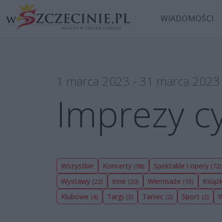
WIADOMOŚCI
1 marca 2023 - 31 marca 2023
Imprezy cy
Wszystkie
Koncerty
Spektakle i opery
(98)
(72)
Wystawy
Inne
Wernisaże
Książ
(22)
(20)
(15)
Klubowe
Targi
Taniec
Sport
W
(4)
(3)
(2)
(2)