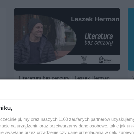
Literatura bez cenzury | Leszek Herman
2 marca 2023, 18:00
Piwnica Kany
Imprezy cykliczne
niku,
Spotkania, wykłady, konferencje
zczecinie.pl, my oraz naszych 1160 zaufanych partnerów uzyskujemy
Darmowe
cje na urządzeniu oraz przetwarzamy dane osobowe, takie jak unika
je wysyłane przez urządzenie czy dane przeglądania w celu zapewn