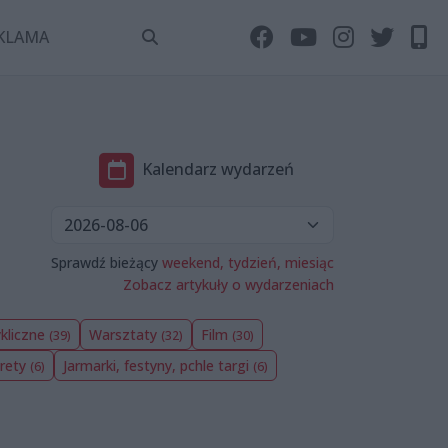
KLAMA
Kalendarz wydarzeń
Sprawdź bieżący
weekend,
tydzień,
miesiąc
Zobacz artykuły o wydarzeniach
kliczne
Warsztaty
Film
(39)
(32)
(30)
arety
Jarmarki, festyny, pchle targi
(6)
(6)