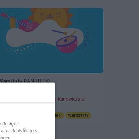
Warsztaty RANIUTTO
4 marca 2023, 09:00
Filharmonia im. Mieczysława Karłowicza w
Szczecinie
Imprezy cykliczne
Dla dzieci
Warsztaty
 dostęp i
lne identyfikatory,
iania