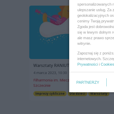
spersonalizowanych re
ulepszanie usług. Za
geolokalizacyjnych or
cenimy Twoją prywatno
Zgoda jest dobrowoln
się w lewym dolnym r
ale masz prawo sprzec
witrynie.
Zapoznaj się z poniż
internetowych. Szcze
Prywatności
i
Cookie
Warsztaty RANIUTTO
4 marca 2023, 10:30
Filharmonia im. Mieczysława Karłowicza w
PARTNERZY
Szczecinie
Imprezy cykliczne
Dla dzieci
Warsztaty