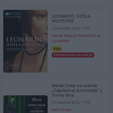
LEONARDO. DZIEŁA
WSZYSTKIE
22 kwietnia 2025, 17:00
Zamek Książąt Pomorskich w
Szczecinie
Film
Patronat wSzczecinie.pl
Marek Stelar na seansie
„Zagubionej autostrady” |
Strony Kina
22 kwietnia 2025, 17:30
Kino Pionier