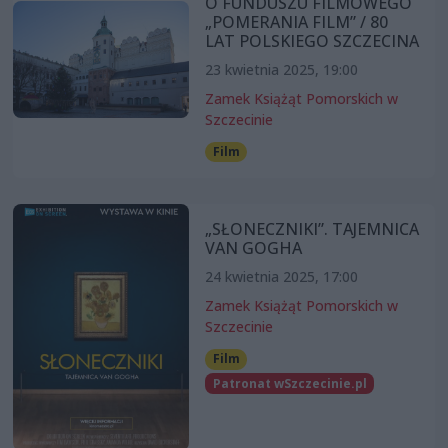
O FUNDUSZU FILMOWEGO
„POMERANIA FILM” / 80
LAT POLSKIEGO SZCZECINA
23 kwietnia 2025, 19:00
Zamek Książąt Pomorskich w
Szczecinie
Film
„SŁONECZNIKI”. TAJEMNICA
VAN GOGHA
24 kwietnia 2025, 17:00
Zamek Książąt Pomorskich w
Szczecinie
Film
Patronat wSzczecinie.pl