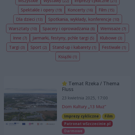
Wszystkie
Wystawy
Imprezy cykliczne
(22)
(21)
Spektakle i opery
Koncerty
Film
(19)
(16)
(15)
Dla dzieci
Spotkania, wykłady, konferencje
(13)
(10)
Warsztaty
Spacery i oprowadzania
Wernisaże
(10)
(8)
(7)
Inne
Jarmarki, festyny, pchle targi
Klubowe
(7)
(5)
(3)
Targi
Sport
Stand-up i kabarety
Festiwale
(3)
(2)
(1)
(1)
Książki
(1)
Temat Rzeka / Thema
Fluss
23 kwietnia 2025, 17:00
Dom Kultury „13 Muz”
Imprezy cykliczne
Film
Patronat wSzczecinie.pl
Darmowe