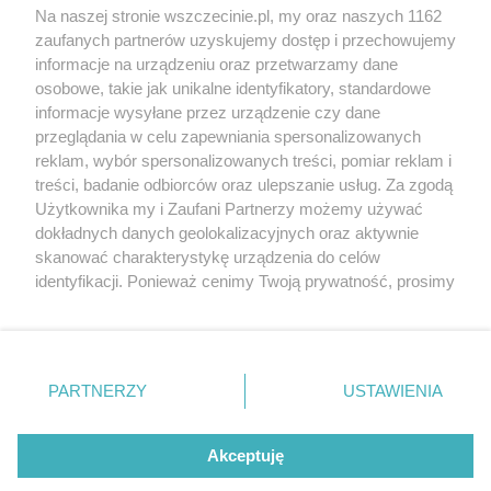
Na naszej stronie wszczecinie.pl, my oraz naszych 1162
targi
Redakcja
zaufanych partnerów uzyskujemy dostęp i przechowujemy
Wernisaże
Specjalny koncert z okazji
informacje na urządzeniu oraz przetwarzamy dane
20. urodzin portalu
Więcej
osobowe, takie jak unikalne identyfikatory, standardowe
wSzczecinie.pl
informacje wysyłane przez urządzenie czy dane
Regulamin konkursów
przeglądania w celu zapewniania spersonalizowanych
reklam, wybór spersonalizowanych treści, pomiar reklam i
śniadaniówka "Hej
treści, badanie odbiorców oraz ulepszanie usług. Za zgodą
Szczecin! Jest piątek!"
Użytkownika my i Zaufani Partnerzy możemy używać
dokładnych danych geolokalizacyjnych oraz aktywnie
skanować charakterystykę urządzenia do celów
identyfikacji. Ponieważ cenimy Twoją prywatność, prosimy
Partnerzy
o zgodę na korzystanie z tych technologii poprzez
Praca Szczecin
kliknięcie „Akceptuję”. Zgoda jest dobrowolna i zawsze
the:protocol
możesz ją zmienić/wycofać klikając przycisk ustawień
prywatności znajdujący się w lewym dolnym rogu strony
POZASzczecin.pl
PARTNERZY
USTAWIENIA
. Niektóre rodzaje przetwarzania danych nie wymagają
zgody użytkownika, ale masz prawo sprzeciwić się
takiemu przetwarzaniu. Preferencje będą miały
Akceptuję
zastosowania tylko na tej witrynie.
© 2026 wSzczecinie.pl