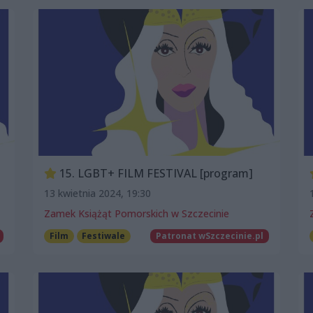
15. LGBT+ FILM FESTIVAL [program]
13 kwietnia 2024, 19:30
Zamek Książąt Pomorskich w Szczecinie
Film
Festiwale
Patronat wSzczecinie.pl