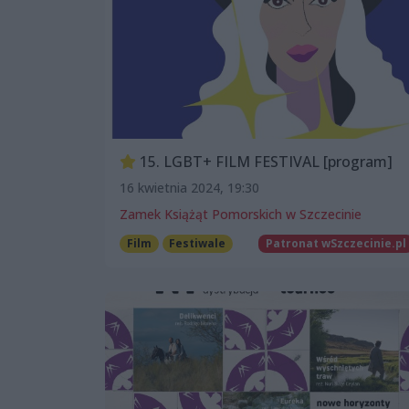
15. LGBT+ FILM FESTIVAL [program]
16 kwietnia 2024, 19:30
Zamek Książąt Pomorskich w Szczecinie
Film
Festiwale
Patronat wSzczecinie.pl