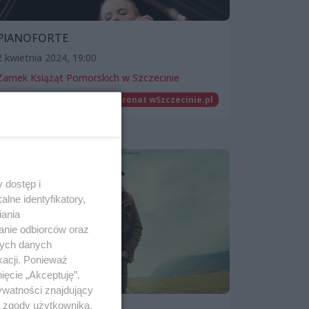
PIANOFORTE
2 kwietnia 2024, 19:00
Zamek Książąt Pomorskich w Szczecinie
Film
Patronat wSzczecinie.pl
 dostęp i
lne identyfikatory,
iania
anie odbiorców oraz
nych danych
kacji. Ponieważ
ięcie „Akceptuję”.
ywatności znajdujący
ą zgody użytkownika,