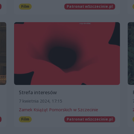
Film
Patronat wSzczecinie.pl
Strefa interesów
7 kwietnia 2024, 17:15
Zamek Książąt Pomorskich w Szczecinie
Film
Patronat wSzczecinie.pl