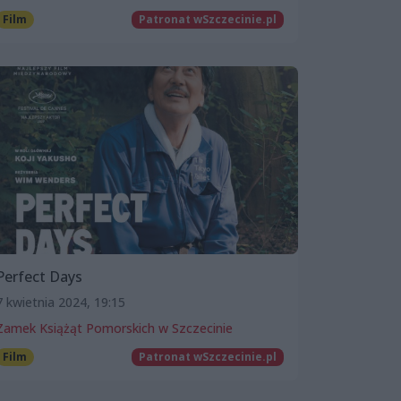
Film
Patronat wSzczecinie.pl
Perfect Days
7 kwietnia 2024, 19:15
Zamek Książąt Pomorskich w Szczecinie
Film
Patronat wSzczecinie.pl