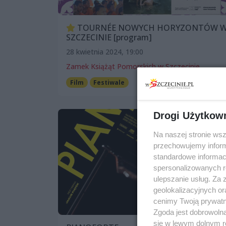
TOURNÉE NOWYCH HORYZONTÓW 
SZCZECINIE [program]
28 kwietnia 2024, 19:00
Zamek Książąt Pomorskich w Szczecinie
Film
Festiwale
Patronat wSzczecinie.pl
Drogi Użytkow
Na naszej stronie ws
przechowujemy informa
standardowe informac
spersonalizowanych re
ulepszanie usług. Za
geolokalizacyjnych or
cenimy Twoją prywatno
Zgoda jest dobrowoln
się w lewym dolnym r