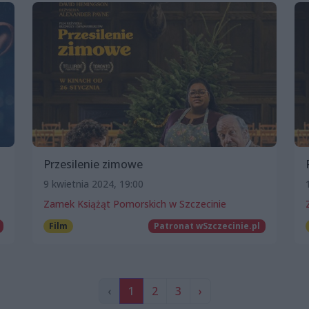
Przesilenie zimowe
9 kwietnia 2024, 19:00
Zamek Książąt Pomorskich w Szczecinie
Film
Patronat wSzczecinie.pl
‹
1
2
3
›