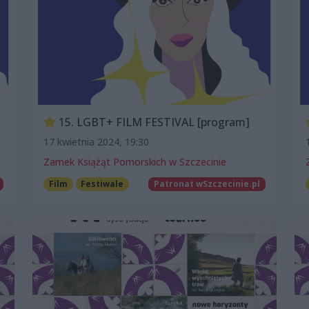
15. LGBT+ FILM FESTIVAL [program]
17 kwietnia 2024, 19:30
Zamek Książąt Pomorskich w Szczecinie
Film
Festiwale
Patronat wSzczecinie.pl