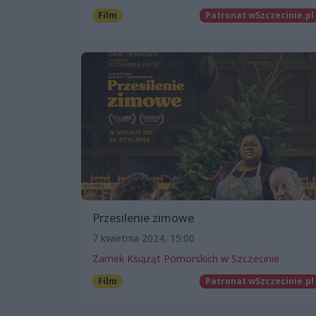
Film
Patronat wSzczecinie.pl
Przesilenie zimowe
7 kwietnia 2024, 15:00
Zamek Książąt Pomorskich w Szczecinie
Film
Patronat wSzczecinie.pl