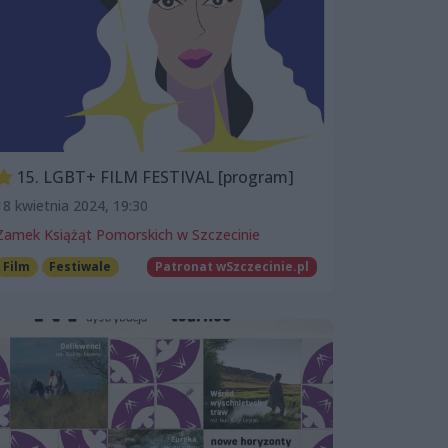
15. LGBT+ FILM FESTIVAL [program]
18 kwietnia 2024, 19:30
Zamek Książąt Pomorskich w Szczecinie
Film
Festiwale
Patronat wSzczecinie.pl