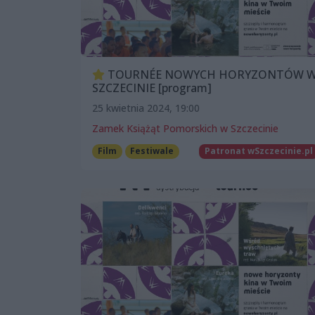
TOURNÉE NOWYCH HORYZONTÓW 
SZCZECINIE [program]
25 kwietnia 2024, 19:00
Zamek Książąt Pomorskich w Szczecinie
Film
Festiwale
Patronat wSzczecinie.pl