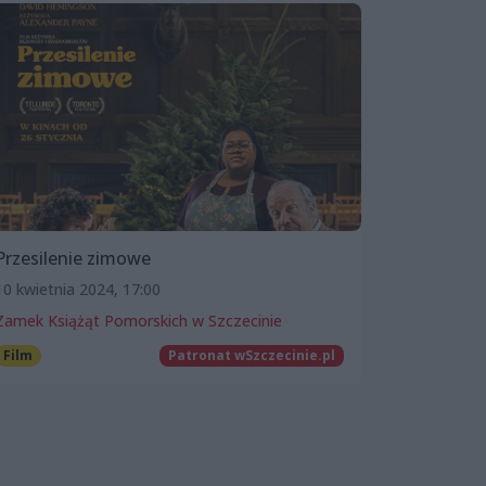
Przesilenie zimowe
10 kwietnia 2024, 17:00
Zamek Książąt Pomorskich w Szczecinie
Film
Patronat wSzczecinie.pl