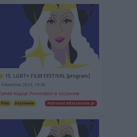
15. LGBT+ FILM FESTIVAL [program]
14 kwietnia 2024, 19:30
Zamek Książąt Pomorskich w Szczecinie
Film
Festiwale
Patronat wSzczecinie.pl