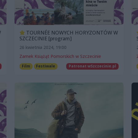
W
TOURNÉE NOWYCH HORYZONTÓW W
SZCZECINIE [program]
26 kwietnia 2024, 19:00
Zamek Książąt Pomorskich w Szczecinie
Film
Festiwale
Patronat wSzczecinie.pl