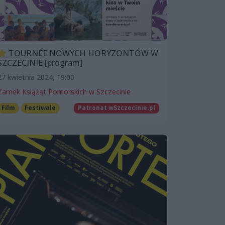
TOURNÉE NOWYCH HORYZONTÓW W
SZCZECINIE [program]
27 kwietnia 2024, 19:00
Zamek Książąt Pomorskich w Szczecinie
Film
Festiwale
Patronat wSzczecinie.pl