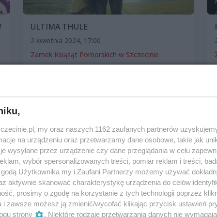
W
ULTIMA THULE
2 kwietnia 2024, 17:00
Zamek Książąt Pomorskich w Szczecinie
Film
Patronat wSzczecinie.pl
niku,
zczecinie.pl, my oraz naszych 1162 zaufanych partnerów uzyskujemy
cje na urządzeniu oraz przetwarzamy dane osobowe, takie jak unika
je wysyłane przez urządzenie czy dane przeglądania w celu zapewn
klam, wybór spersonalizowanych treści, pomiar reklam i treści, bad
 zgodą Użytkownika my i Zaufani Partnerzy możemy używać dokład
az aktywnie skanować charakterystykę urządzenia do celów identyfi
ść, prosimy o zgodę na korzystanie z tych technologii poprzez klikn
a i zawsze możesz ją zmienić/wycofać klikając przycisk ustawień pr
ogu strony
. Niektóre rodzaje przetwarzania danych nie wymagaj