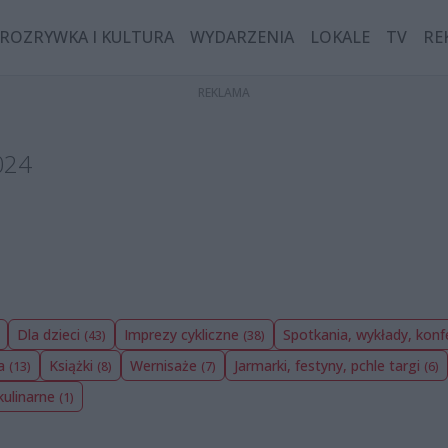
ROZRYWKA I KULTURA
WYDARZENIA
LOKALE
TV
RE
024
Dla dzieci
Imprezy cykliczne
Spotkania, wykłady, kon
(43)
(38)
ia
Książki
Wernisaże
Jarmarki, festyny, pchle targi
(13)
(8)
(7)
(6)
kulinarne
(1)