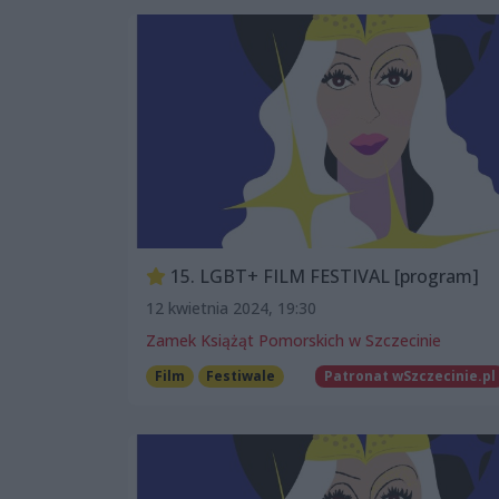
15. LGBT+ FILM FESTIVAL [program]
12 kwietnia 2024, 19:30
Zamek Książąt Pomorskich w Szczecinie
Film
Festiwale
Patronat wSzczecinie.pl