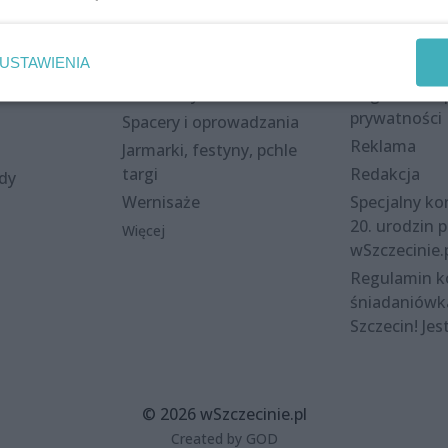
Wydarzenia
Redakcja
USTAWIENIA
eki
Koncerty
Kontakt
nie
Warsztaty
Regulamin i 
prywatności
Spacery i oprowadzania
Reklama
Jarmarki, festyny, pchle
targi
Redakcja
ody
Wernisaże
Specjalny kon
20. urodzin p
Więcej
wSzczecinie.
Regulamin 
śniadaniówk
Szczecin! Jes
© 2026 wSzczecinie.pl
Created by GOD