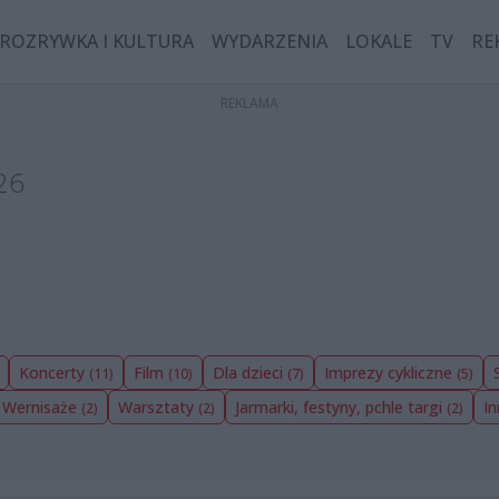
ROZRYWKA I KULTURA
WYDARZENIA
LOKALE
TV
RE
26
Koncerty
Film
Dla dzieci
Imprezy cykliczne
(11)
(10)
(7)
(5)
Wernisaże
Warsztaty
Jarmarki, festyny, pchle targi
I
(2)
(2)
(2)