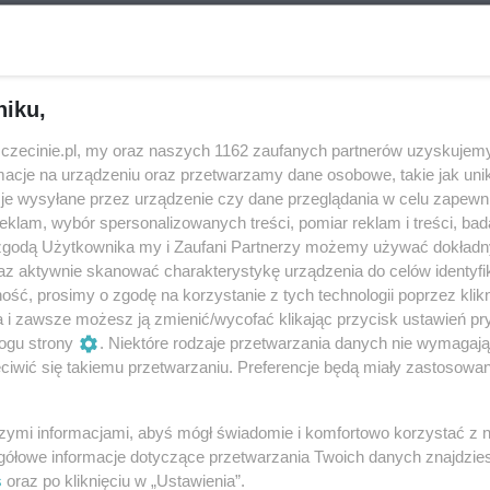
eziono?
niku,
zczecinie.pl, my oraz naszych 1162 zaufanych partnerów uzyskujemy
wydarzeń - spróbuj
zmienić kategorię
cje na urządzeniu oraz przetwarzamy dane osobowe, takie jak unika
je wysyłane przez urządzenie czy dane przeglądania w celu zapewn
klam, wybór spersonalizowanych treści, pomiar reklam i treści, bad
 zgodą Użytkownika my i Zaufani Partnerzy możemy używać dokład
az aktywnie skanować charakterystykę urządzenia do celów identyfi
ść, prosimy o zgodę na korzystanie z tych technologii poprzez klikn
a i zawsze możesz ją zmienić/wycofać klikając przycisk ustawień pr
ogu strony
. Niektóre rodzaje przetwarzania danych nie wymagaj
iwić się takiemu przetwarzaniu. Preferencje będą miały zastosowania
szymi informacjami, abyś mógł świadomie i komfortowo korzystać z
gółowe informacje dotyczące przetwarzania Twoich danych znajdzi
s
oraz po kliknięciu w „Ustawienia”.