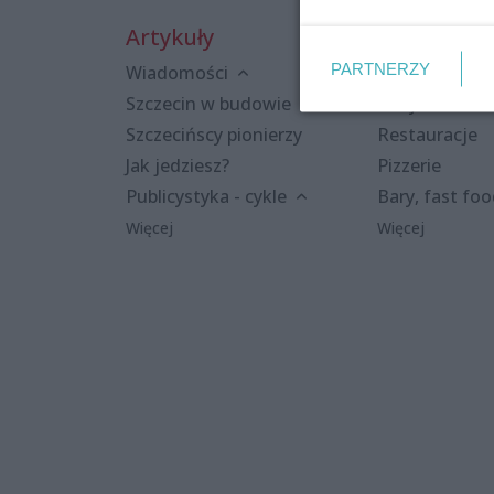
Artykuły
Miejsca
PARTNERZY
Wiadomości
Kluby i dyskot
Szczecin w budowie
Puby i kawiar
Szczecińscy pionierzy
Restauracje
Jak jedziesz?
Pizzerie
Publicystyka - cykle
Bary, fast fo
Więcej
Więcej