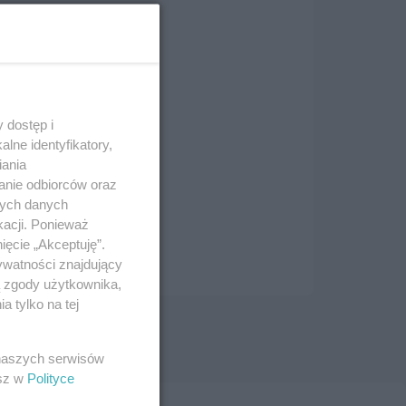
 dostęp i
lne identyfikatory,
iania
anie odbiorców oraz
nych danych
kacji. Ponieważ
ięcie „Akceptuję”.
ywatności znajdujący
ą zgody użytkownika,
 tylko na tej
 naszych serwisów
esz w
Polityce