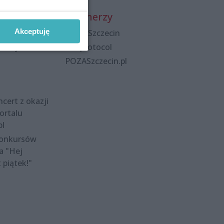
Partnerzy
Akceptuję
Praca Szczecin
polityka
the:protocol
POZASzczecin.pl
cert z okazji
ortalu
pl
konkursów
a "Hej
t piątek!"