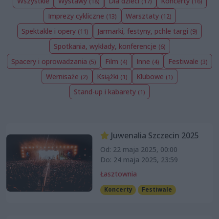
Wszystkie
Wystawy
Dla dzieci
Koncerty
(18)
(17)
(16)
Imprezy cykliczne
Warsztaty
(13)
(12)
Spektakle i opery
Jarmarki, festyny, pchle targi
(11)
(9)
Spotkania, wykłady, konferencje
(6)
Spacery i oprowadzania
Film
Inne
Festiwale
(5)
(4)
(4)
(3)
Wernisaże
Książki
Klubowe
(2)
(1)
(1)
Stand-up i kabarety
(1)
Juwenalia Szczecin 2025
Od: 22 maja 2025, 00:00
Do: 24 maja 2025, 23:59
Łasztownia
Koncerty
Festiwale