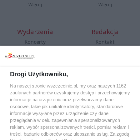
Więcej
Więcej
Wydarzenia
Redakcja
Koncerty
Kontakt
Warsztaty
Regulamin i polityka
prywatności
Spacery i oprowadzania
Reklama
Jarmarki, festyny, pchle
Drogi Użytkowniku,
targi
Redakcja
Wernisaże
Specjalny koncert z okazji
Na naszej stronie wszczecinie.pl, my oraz naszych 1162
20. urodzin portalu
zaufanych partnerów uzyskujemy dostęp i przechowujemy
Więcej
wSzczecinie.pl
informacje na urządzeniu oraz przetwarzamy dane
osobowe, takie jak unikalne identyfikatory, standardowe
Regulamin konkursów
informacje wysyłane przez urządzenie czy dane
śniadaniówka "Hej
przeglądania w celu zapewniania spersonalizowanych
Szczecin! Jest piątek!"
reklam, wybór spersonalizowanych treści, pomiar reklam i
treści, badanie odbiorców oraz ulepszanie usług. Za zgodą