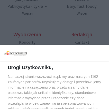
Publicystyka - cykle
Bary, fast foody
Więcej
Więcej
Wydarzenia
Redakcja
Koncerty
Kontakt
Warsztaty
Regulamin i polityka
prywatności
Spacery i oprowadzania
Reklama
Jarmarki, festyny, pchle
Drogi Użytkowniku,
targi
Redakcja
Wernisaże
Specjalny koncert z okazji
Na naszej stronie wszczecinie.pl, my oraz naszych 1162
20. urodzin portalu
zaufanych partnerów uzyskujemy dostęp i przechowujemy
Więcej
wSzczecinie.pl
informacje na urządzeniu oraz przetwarzamy dane
osobowe, takie jak unikalne identyfikatory, standardowe
Regulamin konkursów
informacje wysyłane przez urządzenie czy dane
śniadaniówka "Hej
przeglądania w celu zapewniania spersonalizowanych
Szczecin! Jest piątek!"
reklam, wybór spersonalizowanych treści, pomiar reklam i