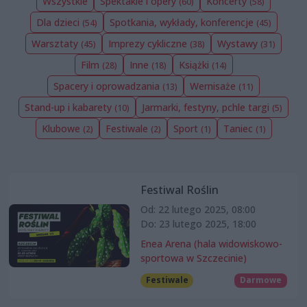
Wszystkie
Spektakle i opery
Koncerty
(60)
(58)
Dla dzieci
Spotkania, wykłady, konferencje
(54)
(45)
Warsztaty
Imprezy cykliczne
Wystawy
(45)
(38)
(31)
Film
Inne
Książki
(28)
(18)
(14)
Spacery i oprowadzania
Wernisaże
(13)
(11)
Stand-up i kabarety
Jarmarki, festyny, pchle targi
(10)
(5)
Klubowe
Festiwale
Sport
Taniec
(2)
(2)
(1)
(1)
Festiwal Roślin
Od: 22 lutego 2025, 08:00
Do: 23 lutego 2025, 18:00
Enea Arena (hala widowiskowo-
sportowa w Szczecinie)
Festiwale
Darmowe