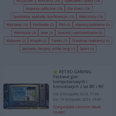
Wszystkie
Koncerty
Spektakle i opery
(26)
(24)
Imprezy cykliczne
Dla dzieci
(19)
(18)
Spotkania, wykłady, konferencje
Warsztaty
(13)
(13)
Wystawy
Festiwale
Film
Imprezy kulinarne
(13)
(7)
(5)
(5)
Wernisaże
Inne
Spacery i oprowadzania
(4)
(3)
(3)
Klubowe
Książki
Taniec
Stand-up i kabarety
(2)
(2)
(1)
(1)
Jarmarki, festyny, pchle targi
Sport
(1)
(1)
RETRO GAMING
Festiwal gier
komputerowych i
konsolowych z lat 80' i 90'
Od: 9 listopada 2024, 11:00
Do: 10 listopada 2024, 19:00
Stargardzkie Centrum Nauki
FILARY