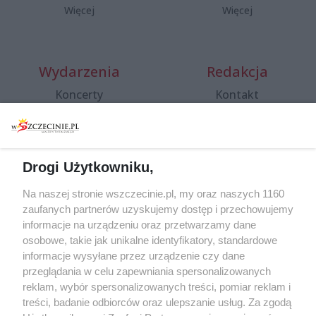
Więcej
Więcej
Wydarzenia
Redakcja
Koncerty
Kontakt
Warsztaty
Regulamin i polityka
prywatności
Spacery i oprowadzania
Reklama
Jarmarki, festyny, pchle
Drogi Użytkowniku,
targi
Redakcja
Wernisaże
Specjalny koncert z okazji
Na naszej stronie wszczecinie.pl, my oraz naszych 1160
20. urodzin portalu
zaufanych partnerów uzyskujemy dostęp i przechowujemy
Więcej
wSzczecinie.pl
informacje na urządzeniu oraz przetwarzamy dane
osobowe, takie jak unikalne identyfikatory, standardowe
Regulamin konkursów
informacje wysyłane przez urządzenie czy dane
śniadaniówka "Hej
przeglądania w celu zapewniania spersonalizowanych
Szczecin! Jest piątek!"
reklam, wybór spersonalizowanych treści, pomiar reklam i
treści, badanie odbiorców oraz ulepszanie usług. Za zgodą