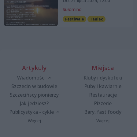
Do: 21 lipca 2024, 12:00
Sułomino
Festiwale
Taniec
Artykuły
Miejsca
Wiadomości
Kluby i dyskoteki
Szczecin w budowie
Puby i kawiarnie
Szczecińscy pionierzy
Restauracje
Jak jedziesz?
Pizzerie
Publicystyka - cykle
Bary, fast foody
Więcej
Więcej