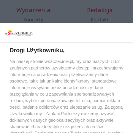
Wydarzenia
Redakcja
Koncerty
Kontakt
Warsztaty
Regulamin i polityka
prywatności
Spacery i oprowadzania
Reklama
Jarmarki, festyny, pchle
Drogi Użytkowniku,
targi
Redakcja
Wernisaże
Specjalny koncert z okazji
Na naszej stronie wszczecinie.pl, my oraz naszych 1162
20. urodzin portalu
zaufanych partnerów uzyskujemy dostęp i przechowujemy
Więcej
wSzczecinie.pl
informacje na urządzeniu oraz przetwarzamy dane
osobowe, takie jak unikalne identyfikatory, standardowe
Regulamin konkursów
informacje wysyłane przez urządzenie czy dane
śniadaniówka "Hej
przeglądania w celu zapewniania spersonalizowanych
Szczecin! Jest piątek!"
reklam, wybór spersonalizowanych treści, pomiar reklam i
treści, badanie odbiorców oraz ulepszanie usług. Za zgodą
Użytkownika my i Zaufani Partnerzy możemy używać
dokładnych danych geolokalizacyjnych oraz aktywnie
Partnerzy
skanować charakterystykę urządzenia do celów
Praca Szczecin