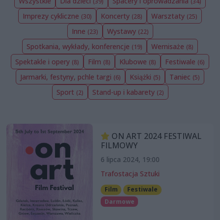
Wszystkie
Dla dzieci
Spacery i oprowadzania
(39)
(34)
Imprezy cykliczne
Koncerty
Warsztaty
(30)
(28)
(25)
Inne
Wystawy
(23)
(22)
Spotkania, wykłady, konferencje
Wernisaże
(19)
(8)
Spektakle i opery
Film
Klubowe
Festiwale
(8)
(8)
(8)
(6)
Jarmarki, festyny, pchle targi
Książki
Taniec
(6)
(5)
(5)
Sport
Stand-up i kabarety
(2)
(2)
ON ART 2024 FESTIWAL
FILMOWY
6 lipca 2024, 19:00
Trafostacja Sztuki
Film
Festiwale
Darmowe