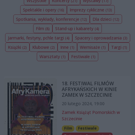
Wszystkie
Koncerty
Wystawy
(21)
(17)
Spektakle i opery
Imprezy cykliczne
(16)
(13)
Spotkania, wykłady, konferencje
Dla dzieci
(12)
(12)
Film
Stand-up i kabarety
(8)
(4)
Jarmarki, festyny, pchle targi
Spacery i oprowadzania
(4)
(3)
Książki
Klubowe
Inne
Wernisaże
Targi
(2)
(2)
(1)
(1)
(1)
Warsztaty
Festiwale
(1)
(1)
18. FESTIWAL FILMÓW
AFRYKAŃSKICH W KINIE
ZAMEK W SZCZECINIE
20 lutego 2024, 19:00
Zamek Książąt Pomorskich w
Szczecinie
Film
Festiwale