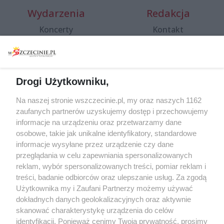
Wydarzenia
Redakcja
Koncerty
Kontakt
Warsztaty
Regulamin i polityka
prywatności
Spacery i oprowadzania
Reklama
Jarmarki, festyny, pchle
Drogi Użytkowniku,
targi
Redakcja
Wernisaże
Specjalny koncert z okazji
Na naszej stronie wszczecinie.pl, my oraz naszych 1162
20. urodzin portalu
zaufanych partnerów uzyskujemy dostęp i przechowujemy
Więcej
wSzczecinie.pl
informacje na urządzeniu oraz przetwarzamy dane
osobowe, takie jak unikalne identyfikatory, standardowe
Regulamin konkursów
informacje wysyłane przez urządzenie czy dane
śniadaniówka "Hej
przeglądania w celu zapewniania spersonalizowanych
Szczecin! Jest piątek!"
reklam, wybór spersonalizowanych treści, pomiar reklam i
treści, badanie odbiorców oraz ulepszanie usług. Za zgodą
Użytkownika my i Zaufani Partnerzy możemy używać
dokładnych danych geolokalizacyjnych oraz aktywnie
Partnerzy
skanować charakterystykę urządzenia do celów
Praca Szczecin
identyfikacji. Ponieważ cenimy Twoją prywatność, prosimy