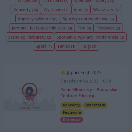
Wszystkie
Dla dzieci
Spektakle i opery
(15)
(14)
Koncerty
Wystawy
Inne
Warsztaty
(14)
(12)
(8)
(8)
Imprezy cykliczne
Spacery i oprowadzania
(6)
(5)
Jarmarki, festyny, pchle targi
Film
Festiwale
(4)
(4)
(3)
Stand-up i kabarety
Spotkania, wykłady, konferencje
(2)
(2)
Sport
Taniec
Targi
(1)
(1)
(1)
Japan Fest 2023
7 października 2023, 10:00
Pałac Młodzieży – Pomorskie
Centrum Edukacji
Koncerty
Warsztaty
Festiwale
Darmowe