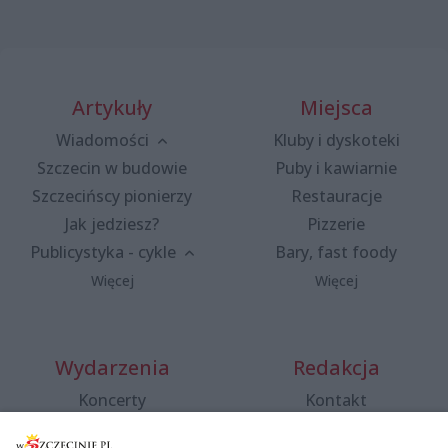
Artykuły
Miejsca
Wiadomości
Kluby i dyskoteki
Szczecin w budowie
Puby i kawiarnie
Szczecińscy pionierzy
Restauracje
Jak jedziesz?
Pizzerie
Publicystyka - cykle
Bary, fast foody
Więcej
Więcej
Wydarzenia
Redakcja
Koncerty
Kontakt
Warsztaty
Regulamin i polityka