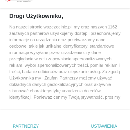
prywatności
Spacery i oprowadzania
Reklama
Jarmarki, festyny, pchle
Drogi Użytkowniku,
targi
Redakcja
Wernisaże
Specjalny koncert z okazji
Na naszej stronie wszczecinie.pl, my oraz naszych 1162
20. urodzin portalu
zaufanych partnerów uzyskujemy dostęp i przechowujemy
Więcej
wSzczecinie.pl
informacje na urządzeniu oraz przetwarzamy dane
osobowe, takie jak unikalne identyfikatory, standardowe
Regulamin konkursów
informacje wysyłane przez urządzenie czy dane
śniadaniówka "Hej
przeglądania w celu zapewniania spersonalizowanych
Szczecin! Jest piątek!"
reklam, wybór spersonalizowanych treści, pomiar reklam i
treści, badanie odbiorców oraz ulepszanie usług. Za zgodą
Użytkownika my i Zaufani Partnerzy możemy używać
dokładnych danych geolokalizacyjnych oraz aktywnie
Partnerzy
skanować charakterystykę urządzenia do celów
Praca Szczecin
identyfikacji. Ponieważ cenimy Twoją prywatność, prosimy
o zgodę na korzystanie z tych technologii poprzez
the:protocol
kliknięcie „Akceptuję”. Zgoda jest dobrowolna i zawsze
POZASzczecin.pl
możesz ją zmienić/wycofać klikając przycisk ustawień
prywatności znajdujący się w lewym dolnym rogu strony
PARTNERZY
USTAWIENIA
. Niektóre rodzaje przetwarzania danych nie wymagają