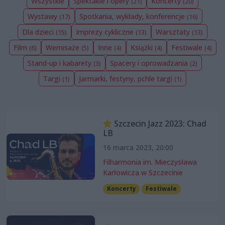
Wszystkie
Spektakle i opery
Koncerty
(21)
(20)
Wystawy
Spotkania, wykłady, konferencje
(17)
(16)
Dla dzieci
Imprezy cykliczne
Warsztaty
(15)
(13)
(13)
Film
Wernisaże
Inne
Książki
Festiwale
(6)
(5)
(4)
(4)
(4)
Stand-up i kabarety
Spacery i oprowadzania
(3)
(2)
Targi
Jarmarki, festyny, pchle targi
(1)
(1)
Szczecin Jazz 2023: Chad
LB
16 marca 2023, 20:00
Filharmonia im. Mieczysława
Karłowicza w Szczecinie
Koncerty
Festiwale