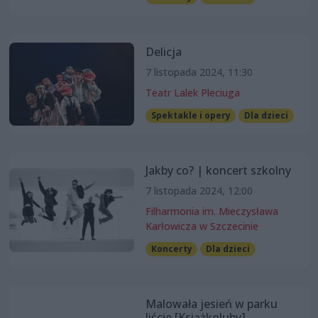
Delicja
7 listopada 2024, 11:30
Teatr Lalek Pleciuga
Spektakle i opery
Dla dzieci
Jakby co? | koncert szkolny
7 listopada 2024, 12:00
Filharmonia im. Mieczysława
Karłowicza w Szczecinie
Koncerty
Dla dzieci
Malowała jesień w parku
liście [Książkoluby]