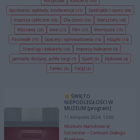
Wszystkie
Koncerty
(90)
Spotkania, wykłady, konferencje
Spektakle i opery
(71)
(66)
Imprezy cykliczne
Dla dzieci
Warsztaty
(58)
(56)
(49)
Wystawy
Inne
Film
Wernisaże
(28)
(27)
(27)
(15)
Festiwale
Spacery i oprowadzania
Książki
(15)
(14)
(14)
Stand-up i kabarety
Imprezy kulinarne
(10)
(9)
Jarmarki, festyny, pchle targi
Sport
Klubowe
(7)
(5)
(4)
Taniec
Targi
(3)
(2)
ŚWIĘTO
NIEPODLEGŁOŚCI W
MUZEUM [program]
11 listopada 2024, 12:00
Muzeum Narodowe w
Szczecinie – Centrum Dialogu
Przełomy