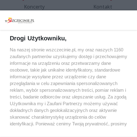
Koncerty
Kontakt
Warsztaty
Regulamin i polityka
prywatności
Spacery i oprowadzania
Reklama
Jarmarki, festyny, pchle
Drogi Użytkowniku,
targi
Redakcja
Wernisaże
Specjalny koncert z okazji
Na naszej stronie wszczecinie.pl, my oraz naszych 1160
20. urodzin portalu
zaufanych partnerów uzyskujemy dostęp i przechowujemy
Więcej
wSzczecinie.pl
informacje na urządzeniu oraz przetwarzamy dane
osobowe, takie jak unikalne identyfikatory, standardowe
Regulamin konkursów
informacje wysyłane przez urządzenie czy dane
śniadaniówka "Hej
przeglądania w celu zapewniania spersonalizowanych
Szczecin! Jest piątek!"
reklam, wybór spersonalizowanych treści, pomiar reklam i
treści, badanie odbiorców oraz ulepszanie usług. Za zgodą
Użytkownika my i Zaufani Partnerzy możemy używać
dokładnych danych geolokalizacyjnych oraz aktywnie
Partnerzy
skanować charakterystykę urządzenia do celów
Praca Szczecin
identyfikacji. Ponieważ cenimy Twoją prywatność, prosimy
o zgodę na korzystanie z tych technologii poprzez
the:protocol