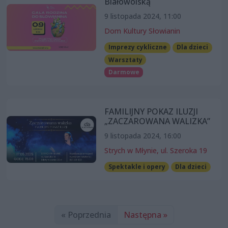
Białowolską
9 listopada 2024, 11:00
Dom Kultury Słowianin
Imprezy cykliczne
Dla dzieci
Warsztaty
Darmowe
FAMILIJNY POKAZ ILUZJI
„ZACZAROWANA WALIZKA”
9 listopada 2024, 16:00
Strych w Młynie, ul. Szeroka 19
Spektakle i opery
Dla dzieci
« Poprzednia
Następna »