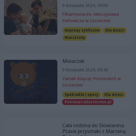
9 listopada 2024, 09:00
Filharmonia im. Mieczysława
Karłowicza w Szczecinie
Imprezy cykliczne
Dla dzieci
Warsztaty
Misiaczek
9 listopada 2024, 09:30
Zamek Książąt Pomorskich w
Szczecinie
Spektakle i opery
Dla dzieci
Patronat wSzczecinie.pl
Cała rodzina do Słowianina:
Ptasie przysmaki z Marzeną