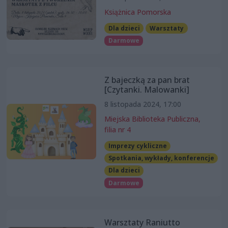
Książnica Pomorska
Dla dzieci
Warsztaty
Darmowe
Z bajeczką za pan brat
[Czytanki. Malowanki]
8 listopada 2024, 17:00
Miejska Biblioteka Publiczna,
filia nr 4
Imprezy cykliczne
Spotkania, wykłady, konferencje
Dla dzieci
Darmowe
Warsztaty Raniutto