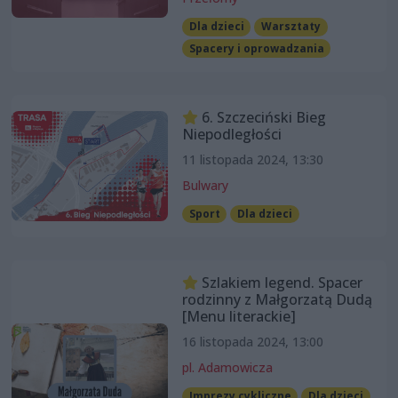
Dla dzieci
Warsztaty
Spacery i oprowadzania
6. Szczeciński Bieg
Niepodległości
11 listopada 2024, 13:30
Bulwary
Sport
Dla dzieci
Szlakiem legend. Spacer
rodzinny z Małgorzatą Dudą
[Menu literackie]
16 listopada 2024, 13:00
pl. Adamowicza
Imprezy cykliczne
Dla dzieci