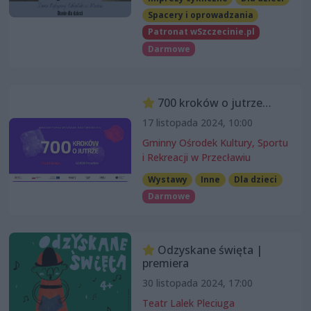
Spacery i oprowadzania
Patronat wSzczecinie.pl
Darmowe
700 kroków o jutrze…
17 listopada 2024, 10:00
Gminny Ośrodek Kultury, Sportu
i Rekreacji w Przecławiu
Wystawy
Inne
Dla dzieci
Darmowe
Odzyskane święta |
premiera
30 listopada 2024, 17:00
Teatr Lalek Pleciuga