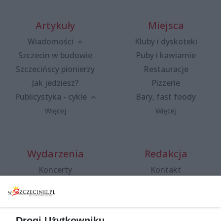
Artykuły
Miejsca
Wiadomości
Kluby i dyskoteki
Szczecin w budowie
Puby i kawiarnie
Szczecińscy pionierzy
Restauracje
Jak jedziesz?
Pizzerie
Publicystyka - cykle
Bary, fast foody
Więcej
Więcej
Wydarzenia
Redakcja
Koncerty
Kontakt
Warsztaty
Regulamin i polityka
prywatności
Spacery i oprowadzania
Reklama
Jarmarki, festyny, pchle
Drogi Użytkowniku,