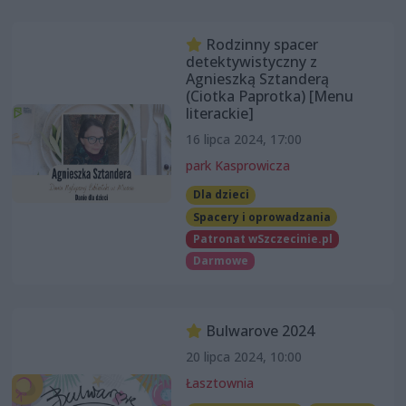
Rodzinny spacer
detektywistyczny z
Agnieszką Sztanderą
(Ciotka Paprotka) [Menu
literackie]
16 lipca 2024, 17:00
park Kasprowicza
Dla dzieci
Spacery i oprowadzania
Patronat wSzczecinie.pl
Darmowe
Bulwarove 2024
20 lipca 2024, 10:00
Łasztownia