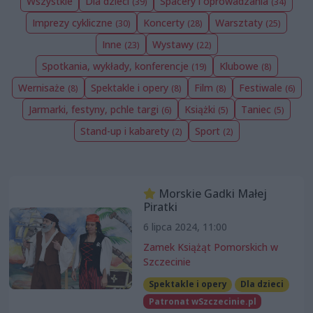
Wszystkie
Dla dzieci
Spacery i oprowadzania
(39)
(34)
Imprezy cykliczne
Koncerty
Warsztaty
(30)
(28)
(25)
Inne
Wystawy
(23)
(22)
Spotkania, wykłady, konferencje
Klubowe
(19)
(8)
Wernisaże
Spektakle i opery
Film
Festiwale
(8)
(8)
(8)
(6)
Jarmarki, festyny, pchle targi
Książki
Taniec
(6)
(5)
(5)
Stand-up i kabarety
Sport
(2)
(2)
Morskie Gadki Małej
Piratki
6 lipca 2024, 11:00
Zamek Książąt Pomorskich w
Szczecinie
Spektakle i opery
Dla dzieci
Patronat wSzczecinie.pl