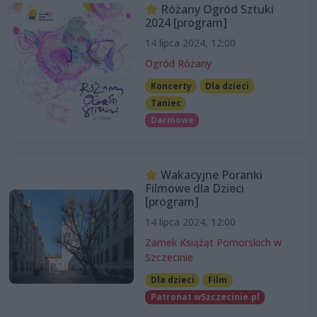
Różany Ogród Sztuki
2024 [program]
14 lipca 2024, 12:00
Ogród Różany
Koncerty
Dla dzieci
Taniec
Darmowe
Wakacyjne Poranki
Filmowe dla Dzieci
[program]
14 lipca 2024, 12:00
Zamek Książąt Pomorskich w
Szczecinie
Dla dzieci
Film
Patronat wSzczecinie.pl