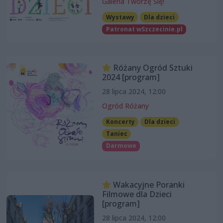
Galeria Tworzę Się!
Wystawy
Dla dzieci
Patronat wSzczecinie.pl
Różany Ogród Sztuki
2024 [program]
28 lipca 2024, 12:00
Ogród Różany
Koncerty
Dla dzieci
Taniec
Darmowe
Wakacyjne Poranki
Filmowe dla Dzieci
[program]
28 lipca 2024, 12:00