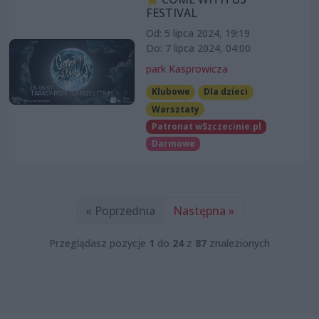
FESTIVAL
Od: 5 lipca 2024, 19:19
Do: 7 lipca 2024, 04:00
park Kasprowicza
Klubowe
Dla dzieci
Warsztaty
Patronat wSzczecinie.pl
Darmowe
« Poprzednia
Następna »
Przeglądasz pozycje
1
do
24
z
87
znalezionych