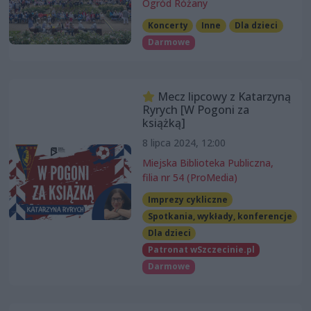
Ogród Różany
Koncerty
Inne
Dla dzieci
Darmowe
Mecz lipcowy z Katarzyną
Ryrych [W Pogoni za
książką]
8 lipca 2024, 12:00
Miejska Biblioteka Publiczna,
filia nr 54 (ProMedia)
Imprezy cykliczne
Spotkania, wykłady, konferencje
Dla dzieci
Patronat wSzczecinie.pl
Darmowe