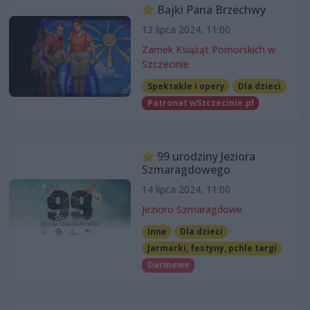
Bajki Pana Brzechwy
13 lipca 2024, 11:00
Zamek Książąt Pomorskich w
Szczecinie
Spektakle i opery
Dla dzieci
Patronat wSzczecinie.pl
99 urodziny Jeziora
Szmaragdowego
14 lipca 2024, 11:00
Jezioro Szmaragdowe
Inne
Dla dzieci
Jarmarki, festyny, pchle targi
Darmowe