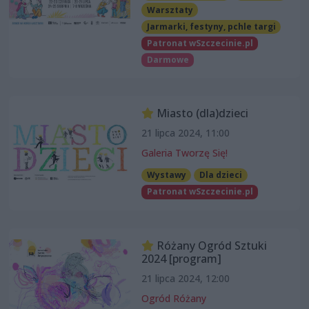
Warsztaty
Jarmarki, festyny, pchle targi
Patronat wSzczecinie.pl
Darmowe
Miasto (dla)dzieci
21 lipca 2024, 11:00
Galeria Tworzę Się!
Wystawy
Dla dzieci
Patronat wSzczecinie.pl
Różany Ogród Sztuki
2024 [program]
21 lipca 2024, 12:00
Ogród Różany