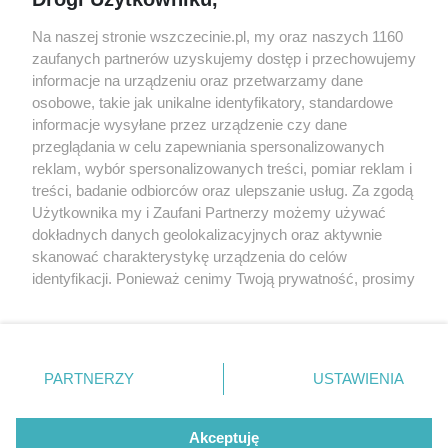
targi
Redakcja
Wernisaże
Specjalny koncert z okazji
Na naszej stronie wszczecinie.pl, my oraz naszych 1160
20. urodzin portalu
zaufanych partnerów uzyskujemy dostęp i przechowujemy
Więcej
wSzczecinie.pl
informacje na urządzeniu oraz przetwarzamy dane
osobowe, takie jak unikalne identyfikatory, standardowe
Regulamin konkursów
informacje wysyłane przez urządzenie czy dane
śniadaniówka "Hej
przeglądania w celu zapewniania spersonalizowanych
Szczecin! Jest piątek!"
reklam, wybór spersonalizowanych treści, pomiar reklam i
treści, badanie odbiorców oraz ulepszanie usług. Za zgodą
Użytkownika my i Zaufani Partnerzy możemy używać
dokładnych danych geolokalizacyjnych oraz aktywnie
Partnerzy
skanować charakterystykę urządzenia do celów
Praca Szczecin
identyfikacji. Ponieważ cenimy Twoją prywatność, prosimy
o zgodę na korzystanie z tych technologii poprzez
the:protocol
kliknięcie „Akceptuję”. Zgoda jest dobrowolna i zawsze
POZASzczecin.pl
możesz ją zmienić/wycofać klikając przycisk ustawień
prywatności znajdujący się w lewym dolnym rogu strony
PARTNERZY
USTAWIENIA
. Niektóre rodzaje przetwarzania danych nie wymagają
zgody użytkownika, ale masz prawo sprzeciwić się
© 2026 wSzczecinie.pl
takiemu przetwarzaniu. Preferencje będą miały
Akceptuję
Created by GOD