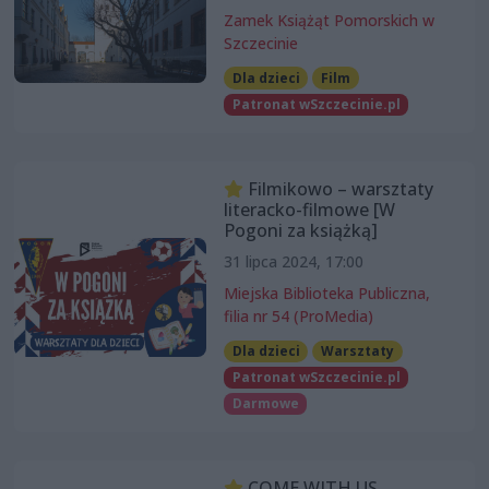
Zamek Książąt Pomorskich w
Szczecinie
Dla dzieci
Film
Patronat wSzczecinie.pl
Filmikowo – warsztaty
literacko-filmowe [W
Pogoni za książką]
31 lipca 2024, 17:00
Miejska Biblioteka Publiczna,
filia nr 54 (ProMedia)
Dla dzieci
Warsztaty
Patronat wSzczecinie.pl
Darmowe
COME WITH US