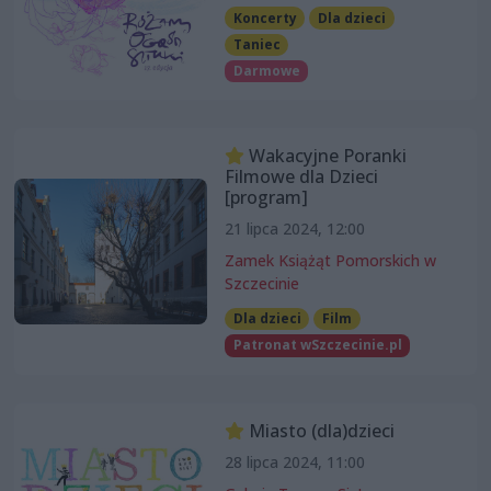
Koncerty
Dla dzieci
Taniec
Darmowe
Wakacyjne Poranki
Filmowe dla Dzieci
[program]
21 lipca 2024, 12:00
Zamek Książąt Pomorskich w
Szczecinie
Dla dzieci
Film
Patronat wSzczecinie.pl
Miasto (dla)dzieci
28 lipca 2024, 11:00