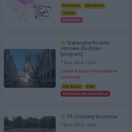
Koncerty
Dla dzieci
Taniec
Darmowe
Wakacyjne Poranki
Filmowe dla Dzieci
[program]
7 lipca 2024, 12:00
Zamek Książąt Pomorskich w
Szczecinie
Dla dzieci
Film
Patronat wSzczecinie.pl
79. Urodziny Szczecina
7 lipca 2024, 12:00