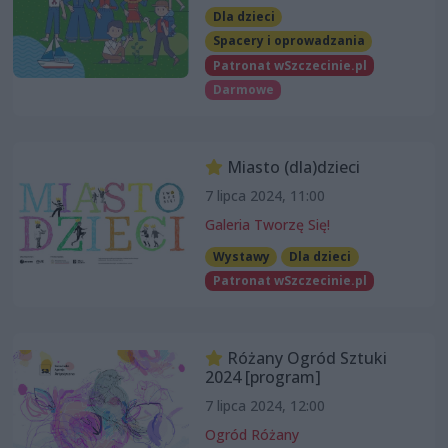
Dla dzieci
Spacery i oprowadzania
Patronat wSzczecinie.pl
Darmowe
Miasto (dla)dzieci
7 lipca 2024, 11:00
Galeria Tworzę Się!
Wystawy
Dla dzieci
Patronat wSzczecinie.pl
Różany Ogród Sztuki
2024 [program]
7 lipca 2024, 12:00
Ogród Różany