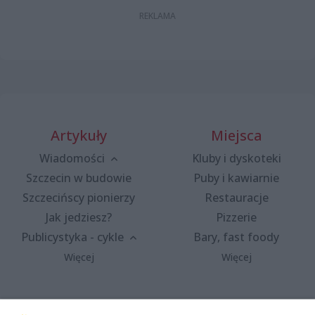
Artykuły
Miejsca
Wiadomości
Kluby i dyskoteki
Szczecin w budowie
Puby i kawiarnie
Szczecińscy pionierzy
Restauracje
Jak jedziesz?
Pizzerie
Publicystyka - cykle
Bary, fast foody
Więcej
Więcej