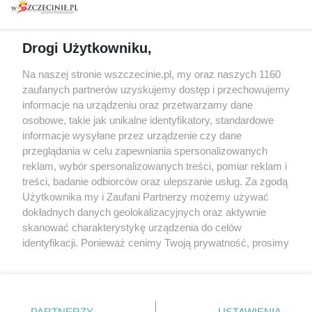
Wydarzenia
Redakcja
Koncerty
Kontakt
Warsztaty
Regulamin i polityka
Drogi Użytkowniku,
prywatności
Spacery i oprowadzania
Na naszej stronie wszczecinie.pl, my oraz naszych 1160
Reklama
Jarmarki, festyny, pchle
zaufanych partnerów uzyskujemy dostęp i przechowujemy
targi
Redakcja
informacje na urządzeniu oraz przetwarzamy dane
Wernisaże
Specjalny koncert z okazji
osobowe, takie jak unikalne identyfikatory, standardowe
informacje wysyłane przez urządzenie czy dane
20. urodzin portalu
Więcej
przeglądania w celu zapewniania spersonalizowanych
wSzczecinie.pl
reklam, wybór spersonalizowanych treści, pomiar reklam i
Regulamin konkursów
treści, badanie odbiorców oraz ulepszanie usług. Za zgodą
śniadaniówka "Hej
Użytkownika my i Zaufani Partnerzy możemy używać
Szczecin! Jest piątek!"
dokładnych danych geolokalizacyjnych oraz aktywnie
skanować charakterystykę urządzenia do celów
identyfikacji. Ponieważ cenimy Twoją prywatność, prosimy
o zgodę na korzystanie z tych technologii poprzez
Partnerzy
kliknięcie „Akceptuję”. Zgoda jest dobrowolna i zawsze
możesz ją zmienić/wycofać klikając przycisk ustawień
Praca Szczecin
prywatności znajdujący się w lewym dolnym rogu strony
the:protocol
PARTNERZY
USTAWIENIA