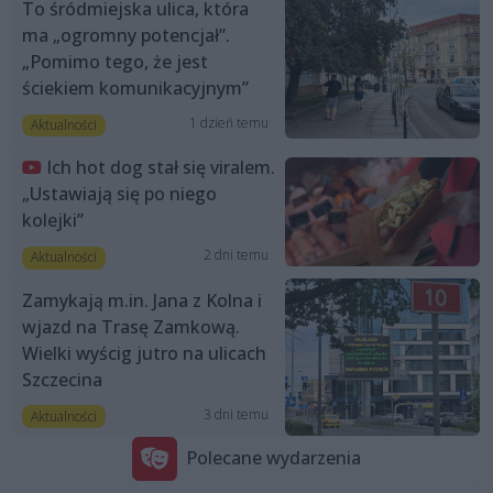
To śródmiejska ulica, która
ma „ogromny potencjał”.
„Pomimo tego, że jest
ściekiem komunikacyjnym”
1 dzień temu
Aktualności
Ich hot dog stał się viralem.
„Ustawiają się po niego
kolejki”
2 dni temu
Aktualności
Zamykają m.in. Jana z Kolna i
wjazd na Trasę Zamkową.
Wielki wyścig jutro na ulicach
Szczecina
3 dni temu
Aktualności
Polecane wydarzenia