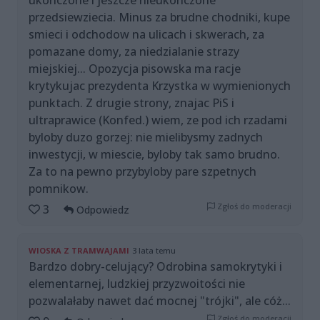
przedsiewziecia. Minus za brudne chodniki, kupe
smieci i odchodow na ulicach i skwerach, za
pomazane domy, za niedzialanie strazy
miejskiej... Opozycja pisowska ma racje
krytykujac prezydenta Krzystka w wymienionych
punktach. Z drugie strony, znajac PiS i
ultraprawice (Konfed.) wiem, ze pod ich rzadami
byloby duzo gorzej: nie mielibysmy zadnych
inwestycji, w miescie, byloby tak samo brudno.
Za to na pewno przybyloby pare szpetnych
pomnikow.
Zgłoś do moderacji
3
Odpowiedz
WIOSKA Z TRAMWAJAMI
3 lata temu
Bardzo dobry-celujący? Odrobina samokrytyki i
elementarnej, ludzkiej przyzwoitości nie
pozwalałaby nawet dać mocnej "trójki", ale cóż...
Zgłoś do moderacji