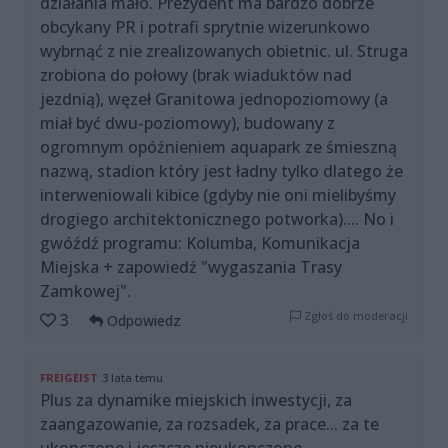
działania mało. Prezydent ma bardzo dobrze
obcykany PR i potrafi sprytnie wizerunkowo
wybrnąć z nie zrealizowanych obietnic. ul. Struga
zrobiona do połowy (brak wiaduktów nad
jezdnią), węzeł Granitowa jednopoziomowy (a
miał być dwu-poziomowy), budowany z
ogromnym opóźnieniem aquapark ze śmieszną
nazwą, stadion który jest ładny tylko dlatego że
interweniowali kibice (gdyby nie oni mielibyśmy
drogiego architektonicznego potworka).... No i
gwóźdź programu: Kolumba, Komunikacja
Miejska + zapowiedź "wygaszania Trasy
Zamkowej".
Zgłoś do moderacji
3
Odpowiedz
FREIGEIST
3 lata temu
Plus za dynamike miejskich inwestycji, za
zaangazowanie, za rozsadek, za prace... za te
ukonczone i jeszcze nieukonczone