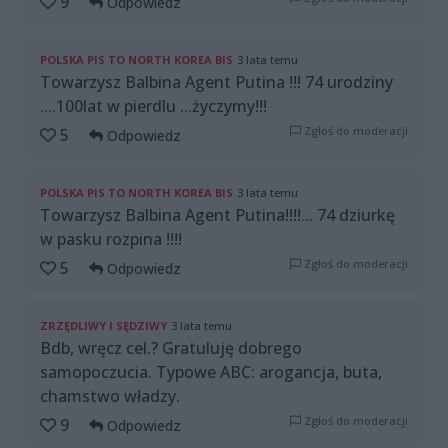
9
Odpowiedz
POLSKA PIS TO NORTH KOREA BIS
3 lata temu
Towarzysz Balbina Agent Putina !!! 74 urodziny
....100lat w pierdlu ...życzymy!!!
Zgłoś do moderacji
5
Odpowiedz
POLSKA PIS TO NORTH KOREA BIS
3 lata temu
Towarzysz Balbina Agent Putina!!!!... 74 dziurkę
w pasku rozpina !!!!
Zgłoś do moderacji
5
Odpowiedz
ZRZĘDLIWY I SĘDZIWY
3 lata temu
Bdb, wręcz cel.? Gratuluję dobrego
samopoczucia. Typowe ABC: arogancja, buta,
chamstwo władzy.
Zgłoś do moderacji
9
Odpowiedz