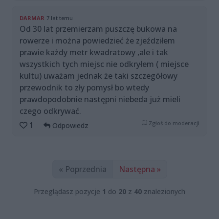
DARMAR
7 lat temu
Od 30 lat przemierzam puszczę bukowa na
rowerze i można powiedzieć że zjeździłem
prawie każdy metr kwadratowy ,ale i tak
wszystkich tych miejsc nie odkryłem ( miejsce
kultu) uważam jednak że taki szczegółowy
przewodnik to zły pomysł bo wtedy
prawdopodobnie następni niebeda już mieli
czego odkrywać.
Zgłoś do moderacji
1
Odpowiedz
« Poprzednia
Następna »
Przeglądasz pozycje
1
do
20
z
40
znalezionych