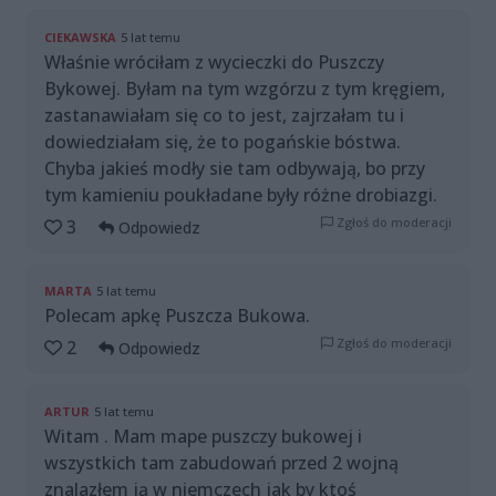
CIEKAWSKA
5 lat temu
Właśnie wróciłam z wycieczki do Puszczy
Bykowej. Byłam na tym wzgórzu z tym kręgiem,
zastanawiałam się co to jest, zajrzałam tu i
dowiedziałam się, że to pogańskie bóstwa.
Chyba jakieś modły sie tam odbywają, bo przy
tym kamieniu poukładane były różne drobiazgi.
Zgłoś do moderacji
3
Odpowiedz
MARTA
5 lat temu
Polecam apkę Puszcza Bukowa.
Zgłoś do moderacji
2
Odpowiedz
ARTUR
5 lat temu
Witam . Mam mape puszczy bukowej i
wszystkich tam zabudowań przed 2 wojną
znalazłem ją w niemczech jak by ktoś