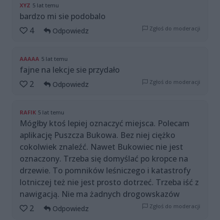
XYZ
5 lat temu
bardzo mi sie podobalo
Zgłoś do moderacji
4
Odpowiedz
AAAAA
5 lat temu
fajne na lekcje sie przydało
Zgłoś do moderacji
2
Odpowiedz
RAFIK
5 lat temu
Mógłby ktoś lepiej oznaczyć miejsca. Polecam
aplikację Puszcza Bukowa. Bez niej ciężko
cokolwiek znaleźć. Nawet Bukowiec nie jest
oznaczony. Trzeba się domyślać po kropce na
drzewie. To pomników leśniczego i katastrofy
lotniczej też nie jest prosto dotrzeć. Trzeba iść z
nawigacją. Nie ma żadnych drogowskazów
Zgłoś do moderacji
2
Odpowiedz