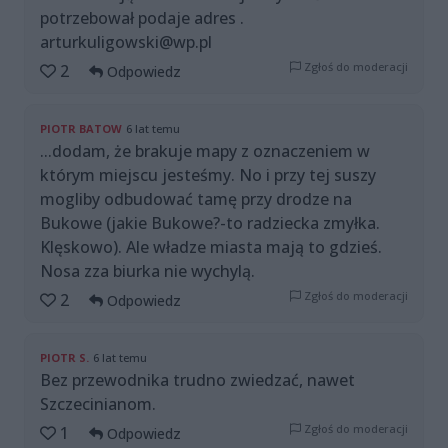
potrzebował podaje adres .
arturkuligowski@wp.pl
Zgłoś do moderacji
2
Odpowiedz
PIOTR BATOW
6 lat temu
...dodam, że brakuje mapy z oznaczeniem w
którym miejscu jesteśmy. No i przy tej suszy
mogliby odbudować tamę przy drodze na
Bukowe (jakie Bukowe?-to radziecka zmyłka.
Klęskowo). Ale władze miasta mają to gdzieś.
Nosa zza biurka nie wychylą.
Zgłoś do moderacji
2
Odpowiedz
PIOTR S.
6 lat temu
Bez przewodnika trudno zwiedzać, nawet
Szczecinianom.
Zgłoś do moderacji
1
Odpowiedz