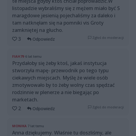
te miejsca gdyby ktoś chciał poprowadzić.W
listopadzie wybraliśmy się z mężem miało być S
maragdowe jesienią pojechaliśmy za daleko i
tam natknęłam się na pomniki vis Groty
zamkniętej na głucho.
Zgłoś do moderacji
3
Odpowiedz
FIAH79
6 lat temu
Przydałoby się żeby ktoś, jakaś instytucja
stworzyła mapę- przewodnik po tego typu
ciekawych miejscach. Myślę że wiele osób
zmotywowało by to żeby wolny czas spędzać
rodzinnie w plenerze a nie biegając po
marketach.
Zgłoś do moderacji
2
Odpowiedz
MONIKA
7 lat temu
Anna dziękujemy. Właśnie tu doszliśmy, ale