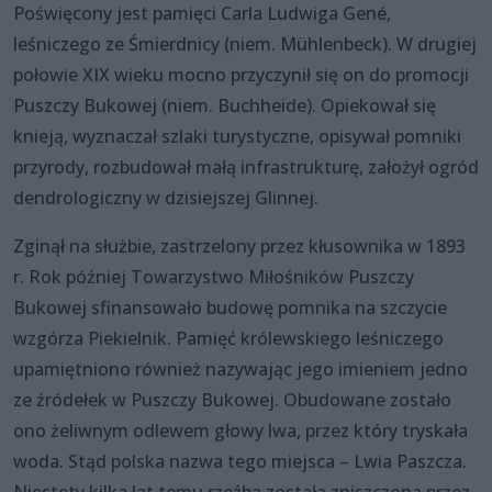
Poświęcony jest pamięci Carla Ludwiga Gené,
leśniczego ze Śmierdnicy (niem. Mühlenbeck). W drugiej
połowie XIX wieku mocno przyczynił się on do promocji
Puszczy Bukowej (niem. Buchheide). Opiekował się
knieją, wyznaczał szlaki turystyczne, opisywał pomniki
przyrody, rozbudował małą infrastrukturę, założył ogród
dendrologiczny w dzisiejszej Glinnej.
Zginął na służbie, zastrzelony przez kłusownika w 1893
r. Rok później Towarzystwo Miłośników Puszczy
Bukowej sfinansowało budowę pomnika na szczycie
wzgórza Piekielnik. Pamięć królewskiego leśniczego
upamiętniono również nazywając jego imieniem jedno
ze źródełek w Puszczy Bukowej. Obudowane zostało
ono żeliwnym odlewem głowy lwa, przez który tryskała
woda. Stąd polska nazwa tego miejsca – Lwia Paszcza.