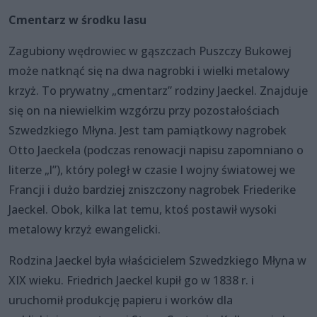
Cmentarz w środku lasu
Zagubiony wędrowiec w gąszczach Puszczy Bukowej
może natknąć się na dwa nagrobki i wielki metalowy
krzyż. To prywatny „cmentarz” rodziny Jaeckel. Znajduje
się on na niewielkim wzgórzu przy pozostałościach
Szwedzkiego Młyna. Jest tam pamiątkowy nagrobek
Otto Jaeckela (podczas renowacji napisu zapomniano o
literze „l”), który poległ w czasie I wojny światowej we
Francji i dużo bardziej zniszczony nagrobek Friederike
Jaeckel. Obok, kilka lat temu, ktoś postawił wysoki
metalowy krzyż ewangelicki.
Rodzina Jaeckel była właścicielem Szwedzkiego Młyna w
XIX wieku. Friedrich Jaeckel kupił go w 1838 r. i
uruchomił produkcję papieru i worków dla