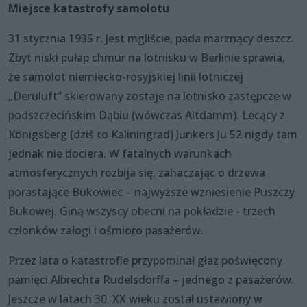
Miejsce katastrofy samolotu
31 stycznia 1935 r. Jest mgliście, pada marznący deszcz.
Zbyt niski pułap chmur na lotnisku w Berlinie sprawia,
że samolot niemiecko-rosyjskiej linii lotniczej
„Deruluft” skierowany zostaje na lotnisko zastępcze w
podszczecińskim Dąbiu (wówczas Altdamm). Lecący z
Königsberg (dziś to Kaliningrad) Junkers Ju 52 nigdy tam
jednak nie dociera. W fatalnych warunkach
atmosferycznych rozbija się, zahaczając o drzewa
porastające Bukowiec – najwyższe wzniesienie Puszczy
Bukowej. Giną wszyscy obecni na pokładzie - trzech
członków załogi i ośmioro pasażerów.
Przez lata o katastrofie przypominał głaz poświęcony
pamięci Albrechta Rudelsdorffa – jednego z pasażerów.
Jeszcze w latach 30. XX wieku został ustawiony w