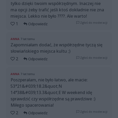
tylko dzięki twoim współrzędnym. Inaczej nie
ma opcji żeby trafić jeśli ktoś dokładnie nie zna
miejsca. Lekko nie było ????. Ale warto!
Zgłoś do moderacji
1
Odpowiedz
ANNA
7 lat temu
Zapomniałam dodać, że współrzędne tyczą się
słowiańskiego miejsca kultu ;)
Zgłoś do moderacji
2
Odpowiedz
ANNA
7 lat temu
Poszperałam, nie było łatwo, ale macie:
53°21&#039;18.2&quot;N
14°38&#039;13.3&quot;E W weekend idę
sprawdzić czy współrzędne są prawdziwe :)
Miłego spacerowania!
Zgłoś do moderacji
2
Odpowiedz