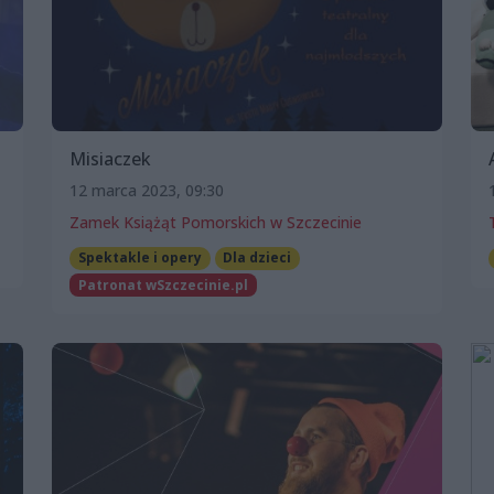
Misiaczek
12 marca 2023, 09:30
Zamek Książąt Pomorskich w Szczecinie
Spektakle i opery
Dla dzieci
Patronat wSzczecinie.pl