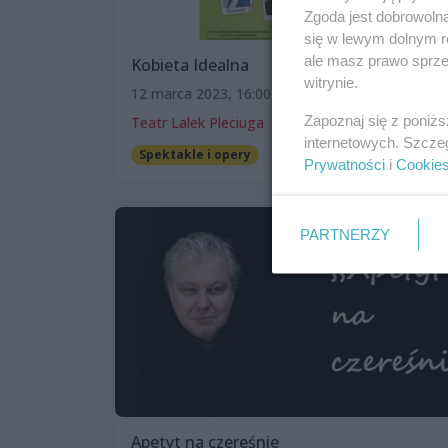
Zgoda jest dobrowoln
się w lewym dolnym r
ale masz prawo sprzec
Kobieta Idealna
witrynie.
12 marca 2023, 16:00
Zapoznaj się z poniż
Teatr Lalek Pleciuga
internetowych. Szcze
Spektakle i opery
Prywatności
i
Cookie
PARTNERZY
Apetyt na czereśnie