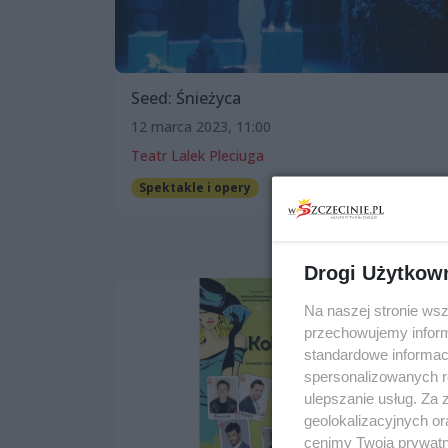
Seed: Śnieżyca
12 marca 2023, 11:00
Teatr Lalek Pleciuga
Spektakle i opery
Drogi Użytkow
Na naszej stronie ws
przechowujemy informa
standardowe informac
spersonalizowanych re
ulepszanie usług. Za
geolokalizacyjnych or
cenimy Twoją prywatno