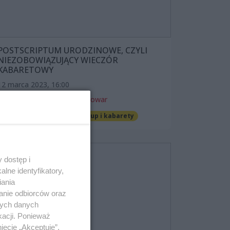
POSTSCRIPTUM URODZINOWE, CZYLI
NIEZOBOWIĄZUJĄCY WIECZÓR
KABARETOWY
12 marca 2023, 16:00
Scena Dekadencja Nowy Browar
Spektakle i opery
Stand-up i kabarety
 dostęp i
lne identyfikatory,
iania
anie odbiorców oraz
nych danych
kacji. Ponieważ
ięcie „Akceptuję”.