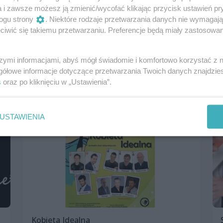
a i zawsze możesz ją zmienić/wycofać klikając przycisk ustawień pr
ogu strony
. Niektóre rodzaje przetwarzania danych nie wymagaj
iwić się takiemu przetwarzaniu. Preferencje będą miały zastosowania
Niecierpki
12 marca 2023, 17:00
szymi informacjami, abyś mógł świadomie i komfortowo korzystać z
Teatr Kana
gółowe informacje dotyczące przetwarzania Twoich danych znajdzi
Spektakle i opery
s
oraz po kliknięciu w „Ustawienia”.
USTAWIENIA
Kobieta Idealna