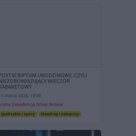
POSTSCRIPTUM URODZINOWE, CZYLI
NIEZOBOWIĄZUJĄCY WIECZÓR
KABARETOWY
11 marca 2023, 19:00
Scena Dekadencja Nowy Browar
Spektakle i opery
Stand-up i kabarety