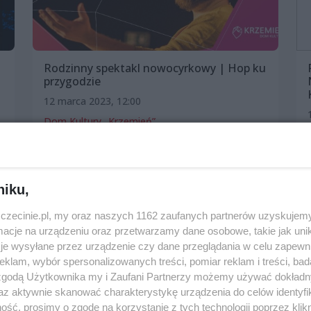
Rodzinny spektakl nowocyrkowy | Hop ku
przygodzie
12 marca 2023, 12:00
Dom Kultury „Krzemień”
Spektakle i opery
Dla dzieci
niku,
zczecinie.pl, my oraz naszych 1162 zaufanych partnerów uzyskujemy
cje na urządzeniu oraz przetwarzamy dane osobowe, takie jak unika
je wysyłane przez urządzenie czy dane przeglądania w celu zapewn
klam, wybór spersonalizowanych treści, pomiar reklam i treści, bad
 zgodą Użytkownika my i Zaufani Partnerzy możemy używać dokład
az aktywnie skanować charakterystykę urządzenia do celów identyfi
ść, prosimy o zgodę na korzystanie z tych technologii poprzez klikn