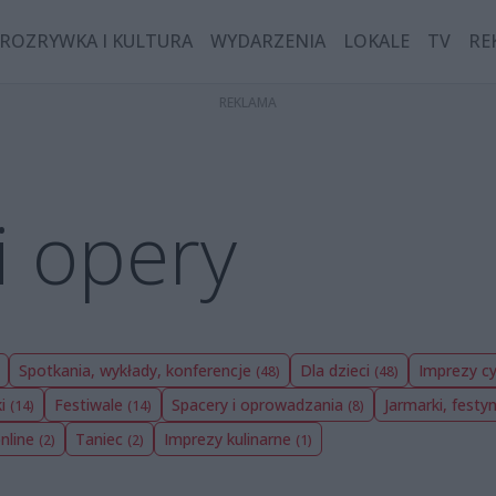
ROZRYWKA I KULTURA
WYDARZENIA
LOKALE
TV
RE
i opery
Spotkania, wykłady, konferencje
Dla dzieci
Imprezy cy
(48)
(48)
ki
Festiwale
Spacery i oprowadzania
Jarmarki, festy
(14)
(14)
(8)
nline
Taniec
Imprezy kulinarne
(2)
(2)
(1)