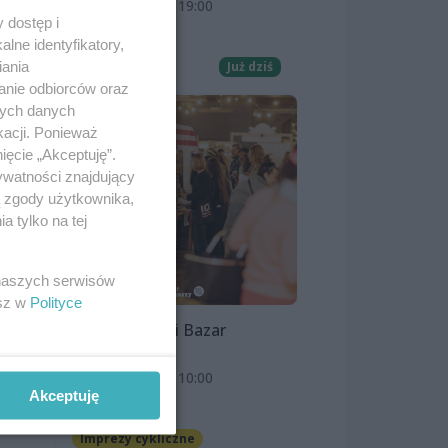
8 sierpnia 2026, 19:00
 dostęp i
Kino Pionier
lne identyfikatory,
iania
Film
Już dziś
anie odbiorców oraz
nych danych
kacji. Ponieważ
ięcie „Akceptuję”.
ywatności znajdujący
ą zgody użytkownika,
 tylko na tej
 naszych serwisów
esz w
Polityce
Szczeciński Bazar
Smakoszy
9 sierpnia 2026, 10:00
Akceptuję
OFF Marina
Imprezy cykliczne