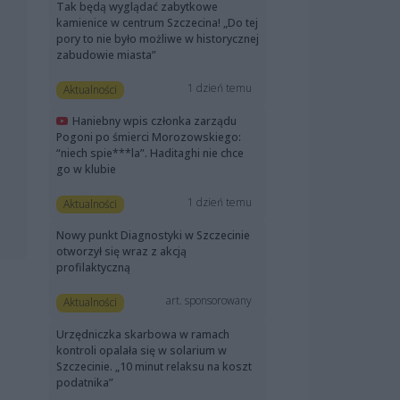
Tak będą wyglądać zabytkowe
kamienice w centrum Szczecina! „Do tej
pory to nie było możliwe w historycznej
zabudowie miasta”
1 dzień temu
Aktualności
Haniebny wpis członka zarządu
Pogoni po śmierci Morozowskiego:
“niech spie***la”. Haditaghi nie chce
go w klubie
1 dzień temu
Aktualności
Nowy punkt Diagnostyki w Szczecinie
otworzył się wraz z akcją
profilaktyczną
art. sponsorowany
Aktualności
Urzędniczka skarbowa w ramach
kontroli opalała się w solarium w
Szczecinie. „10 minut relaksu na koszt
podatnika”