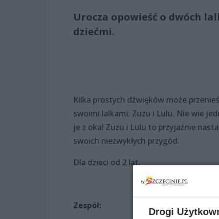
Urocza opowieść o dwóch lalk
dziećmi.
Kilka prostych dźwięków może przenieść 
swoimi lalkami: Zuzu i Lulu. Nie wie je
je z oka! Zuzu i Lulu to przyjaźnie nast
swoich niezwykłych przygód.
Dla dzieci od 2 lat.
Zespół:
Drogi Użytkow