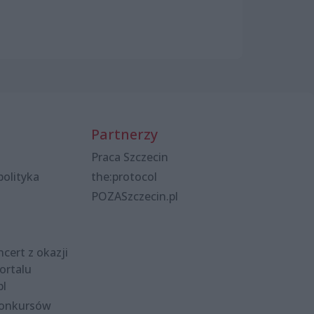
Partnerzy
Praca Szczecin
polityka
the:protocol
POZASzczecin.pl
cert z okazji
ortalu
pl
konkursów