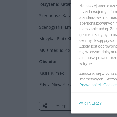
Reżyseria: Katarzyna Majewska, Edyta
Na naszej stronie ws
przechowujemy informa
Scenariusz: Katarzyna Majewska, Edyt
standardowe informac
spersonalizowanych re
Scenografia: Emilia Łapko
ulepszanie usług. Za
geolokalizacyjnych or
Muzyka: Piotr Klimek
cenimy Twoją prywatno
Zgoda jest dobrowoln
Multimedia: Piotr Krężel
się w lewym dolnym r
ale masz prawo sprzec
Obsada:
witrynie.
Kasia Klimek
Zapoznaj się z poniż
internetowych. Szcze
Edyta Niewińska-Van der Moeren
Prywatności
i
Cookie
PARTNERZY
Udostępnij