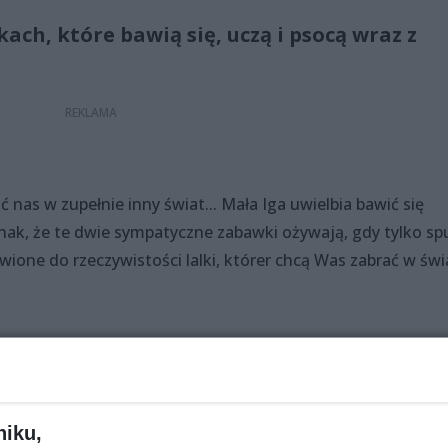
ach, które bawią się, uczą i psocą wraz z
nas w zupełnie inny świat... Mała Iga uwielbia bawić się
dnak, że te dwie sympatyczne zabawki ożywają, gdy tylko sp
awione do rzeczywistości lalki, którer chcą Was zabrać w świ
niku,