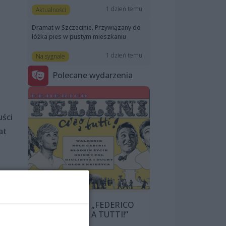
1 dzień temu
Aktualności
Dramat w Szczecinie. Przywiązany do
łóżka pies w pustym mieszkaniu
1 dzień temu
Na sygnale
Polecane wydarzenia
uści
at
PRZEGLĄD „FEDERICO
FELLINI: CIAO A TUTTI!”