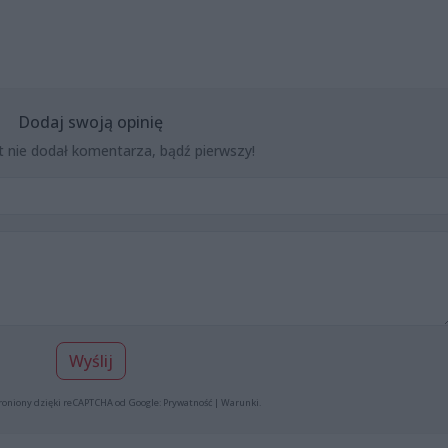
Dodaj swoją opinię
t nie dodał komentarza, bądź pierwszy!
Wyślij
roniony dzięki reCAPTCHA od Google:
Prywatność
|
Warunki
.