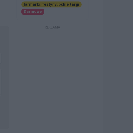
Jarmarki, festyny, pchle targi
Darmowe