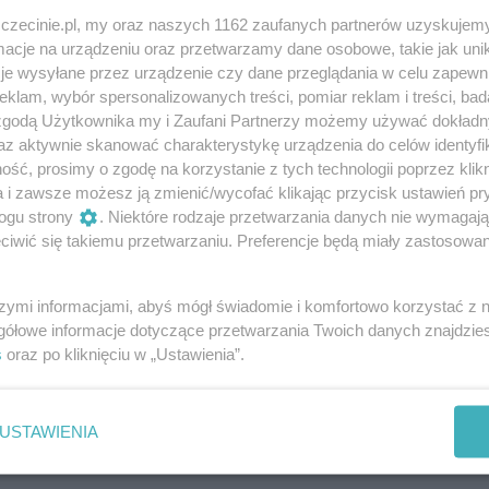
 Niewińska-Van der Moeren
zczecinie.pl, my oraz naszych 1162 zaufanych partnerów uzyskujemy
cje na urządzeniu oraz przetwarzamy dane osobowe, takie jak unika
a Niewińska-Van der Moeren
je wysyłane przez urządzenie czy dane przeglądania w celu zapewn
klam, wybór spersonalizowanych treści, pomiar reklam i treści, bad
 zgodą Użytkownika my i Zaufani Partnerzy możemy używać dokład
az aktywnie skanować charakterystykę urządzenia do celów identyfi
ść, prosimy o zgodę na korzystanie z tych technologii poprzez klikn
a i zawsze możesz ją zmienić/wycofać klikając przycisk ustawień pr
ogu strony
. Niektóre rodzaje przetwarzania danych nie wymagaj
iwić się takiemu przetwarzaniu. Preferencje będą miały zastosowania
szymi informacjami, abyś mógł świadomie i komfortowo korzystać z
gółowe informacje dotyczące przetwarzania Twoich danych znajdzi
s
oraz po kliknięciu w „Ustawienia”.
USTAWIENIA