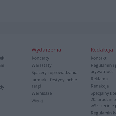
Wydarzenia
Redakcja
eki
Koncerty
Kontakt
nie
Warsztaty
Regulamin i 
prywatności
Spacery i oprowadzania
Reklama
Jarmarki, festyny, pchle
targi
Redakcja
ody
Wernisaże
Specjalny kon
20. urodzin p
Więcej
wSzczecinie.
Regulamin 