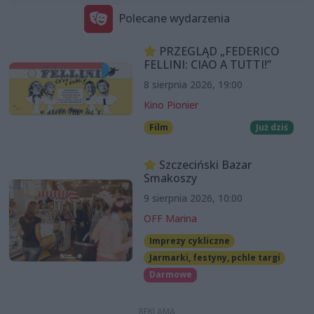
Polecane wydarzenia
PRZEGLĄD „FEDERICO
FELLINI: CIAO A TUTTI!”
8 sierpnia 2026, 19:00
Kino Pionier
Film
Już dziś
Szczeciński Bazar
Smakoszy
9 sierpnia 2026, 10:00
OFF Marina
Imprezy cykliczne
Jarmarki, festyny, pchle targi
Darmowe