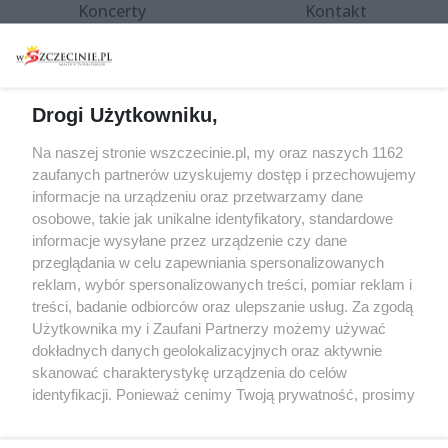
Koncerty
Kontakt
Warsztaty
Regulamin i polityka
prywatności
Spacery i oprowadzania
Reklama
Jarmarki, festyny, pchle
Drogi Użytkowniku,
targi
Redakcja
Wernisaże
Specjalny koncert z okazji
Na naszej stronie wszczecinie.pl, my oraz naszych 1162
20. urodzin portalu
zaufanych partnerów uzyskujemy dostęp i przechowujemy
Więcej
wSzczecinie.pl
informacje na urządzeniu oraz przetwarzamy dane
osobowe, takie jak unikalne identyfikatory, standardowe
Regulamin konkursów
informacje wysyłane przez urządzenie czy dane
śniadaniówka "Hej
przeglądania w celu zapewniania spersonalizowanych
Szczecin! Jest piątek!"
reklam, wybór spersonalizowanych treści, pomiar reklam i
treści, badanie odbiorców oraz ulepszanie usług. Za zgodą
Użytkownika my i Zaufani Partnerzy możemy używać
dokładnych danych geolokalizacyjnych oraz aktywnie
Partnerzy
skanować charakterystykę urządzenia do celów
Praca Szczecin
identyfikacji. Ponieważ cenimy Twoją prywatność, prosimy
o zgodę na korzystanie z tych technologii poprzez
the:protocol
kliknięcie „Akceptuję”. Zgoda jest dobrowolna i zawsze
POZASzczecin.pl