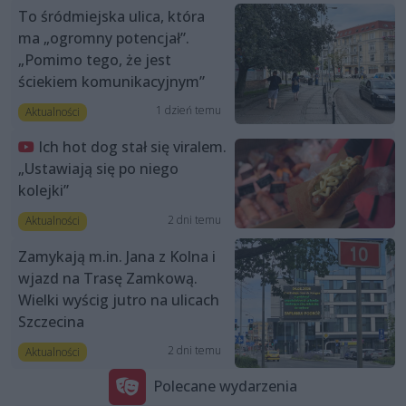
To śródmiejska ulica, która
ma „ogromny potencjał”.
„Pomimo tego, że jest
ściekiem komunikacyjnym”
1 dzień temu
Aktualności
Ich hot dog stał się viralem.
„Ustawiają się po niego
kolejki”
2 dni temu
Aktualności
Zamykają m.in. Jana z Kolna i
wjazd na Trasę Zamkową.
Wielki wyścig jutro na ulicach
Szczecina
2 dni temu
Aktualności
Polecane wydarzenia