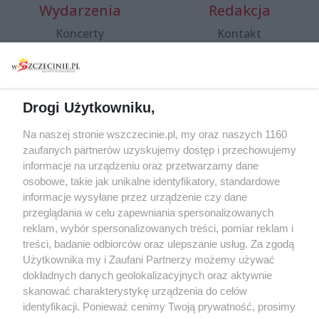
Wydarzenia
Redakcja
Koncerty
Kontakt
Warsztaty
Regulamin i polityka
prywatności
Spacery i oprowadzania
Reklama
Jarmarki, festyny, pchle
Drogi Użytkowniku,
targi
Redakcja
Wernisaże
Specjalny koncert z okazji
Na naszej stronie wszczecinie.pl, my oraz naszych 1160
20. urodzin portalu
zaufanych partnerów uzyskujemy dostęp i przechowujemy
Więcej
wSzczecinie.pl
informacje na urządzeniu oraz przetwarzamy dane
osobowe, takie jak unikalne identyfikatory, standardowe
Regulamin konkursów
informacje wysyłane przez urządzenie czy dane
śniadaniówka "Hej
przeglądania w celu zapewniania spersonalizowanych
Szczecin! Jest piątek!"
reklam, wybór spersonalizowanych treści, pomiar reklam i
treści, badanie odbiorców oraz ulepszanie usług. Za zgodą
Użytkownika my i Zaufani Partnerzy możemy używać
dokładnych danych geolokalizacyjnych oraz aktywnie
Partnerzy
skanować charakterystykę urządzenia do celów
Praca Szczecin
identyfikacji. Ponieważ cenimy Twoją prywatność, prosimy