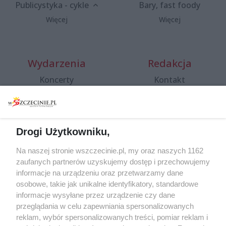
Publicystyka - cykle
Bary, fast foody
Więcej
Więcej
Wydarzenia
Redakcja
Koncerty
Kontakt
Warsztaty
Regulamin i polityka
prywatności
Spacery i oprowadzania
Reklama
Jarmarki, festyny, pchle
Drogi Użytkowniku,
targi
Redakcja
Wernisaże
Specjalny koncert z okazji
Na naszej stronie wszczecinie.pl, my oraz naszych 1162
20. urodzin portalu
zaufanych partnerów uzyskujemy dostęp i przechowujemy
Więcej
wSzczecinie.pl
informacje na urządzeniu oraz przetwarzamy dane
osobowe, takie jak unikalne identyfikatory, standardowe
Regulamin konkursów
informacje wysyłane przez urządzenie czy dane
śniadaniówka "Hej
przeglądania w celu zapewniania spersonalizowanych
Szczecin! Jest piątek!"
reklam, wybór spersonalizowanych treści, pomiar reklam i