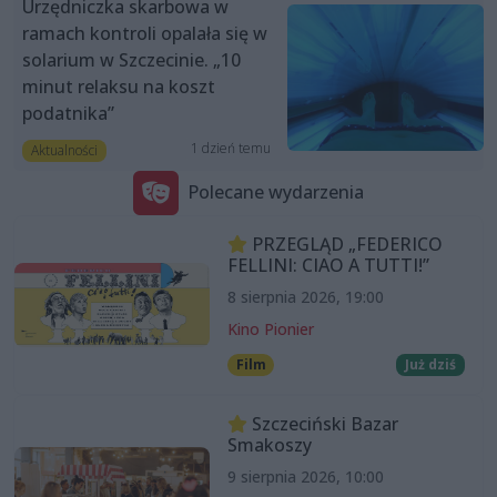
Urzędniczka skarbowa w
ramach kontroli opalała się w
solarium w Szczecinie. „10
minut relaksu na koszt
podatnika”
1 dzień temu
Aktualności
Polecane wydarzenia
PRZEGLĄD „FEDERICO
FELLINI: CIAO A TUTTI!”
8 sierpnia 2026, 19:00
Kino Pionier
Film
Już dziś
Szczeciński Bazar
Smakoszy
9 sierpnia 2026, 10:00