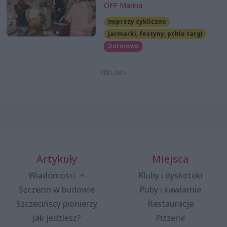
OFF Marina
Imprezy cykliczne
Jarmarki, festyny, pchle targi
Darmowe
Artykuły
Miejsca
Wiadomości
Kluby i dyskoteki
Szczecin w budowie
Puby i kawiarnie
Szczecińscy pionierzy
Restauracje
Jak jedziesz?
Pizzerie