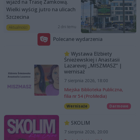
wjazd na Trasę Zamkową.
Wielki wyścig jutro na ulicach
Szczecina
2 dni temu
Aktualności
Polecane wydarzenia
Wystawa Elżbiety
Śnieżewskiej i Anastasii
Lazarevej „MISZMASZ” |
wernisaż
7 sierpnia 2026, 18:00
Miejska Biblioteka Publiczna,
filia nr 54 (ProMedia)
Wernisaże
Darmowe
SKOLIM
7 sierpnia 2026, 20:00