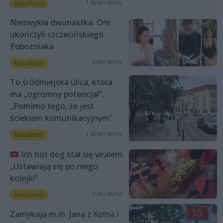
1 dzień temu
Aktualności
Niezwykła dwunastka. Oni
ukończyli szczecińskiego
Pobożniaka
2 dni temu
Aktualności
To śródmiejska ulica, która
ma „ogromny potencjał”.
„Pomimo tego, że jest
ściekiem komunikacyjnym”
1 dzień temu
Aktualności
Ich hot dog stał się viralem.
„Ustawiają się po niego
kolejki”
2 dni temu
Aktualności
Zamykają m.in. Jana z Kolna i