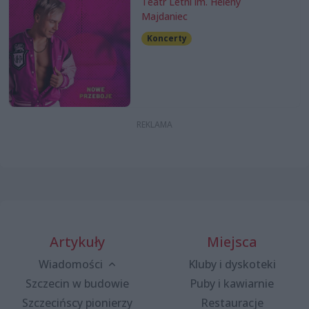
Teatr Letni im. Heleny
Majdaniec
Koncerty
Artykuły
Miejsca
Wiadomości
Kluby i dyskoteki
Szczecin w budowie
Puby i kawiarnie
Szczecińscy pionierzy
Restauracje