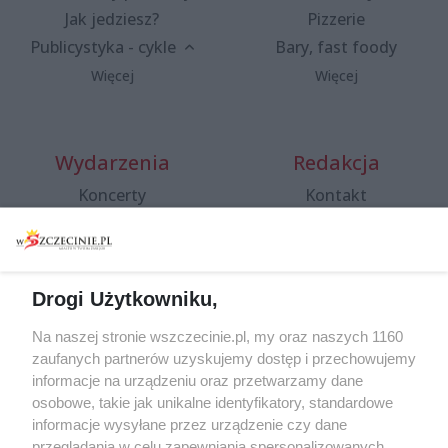
Jak jedziesz?
Pizzerie
Publicystyka - cykle
Bary, fast foody
Więcej
Więcej
Wydarzenia
Redakcja
Koncerty
Kontakt
Warsztaty
Regulamin i polityka
prywatności
Spacery i oprowadzania
Reklama
Jarmarki, festyny, pchle
Drogi Użytkowniku,
targi
Redakcja
Wernisaże
Specjalny koncert z okazji
Na naszej stronie wszczecinie.pl, my oraz naszych 1160
20. urodzin portalu
zaufanych partnerów uzyskujemy dostęp i przechowujemy
Więcej
wSzczecinie.pl
informacje na urządzeniu oraz przetwarzamy dane
osobowe, takie jak unikalne identyfikatory, standardowe
Regulamin konkursów
informacje wysyłane przez urządzenie czy dane
śniadaniówka "Hej
przeglądania w celu zapewniania spersonalizowanych