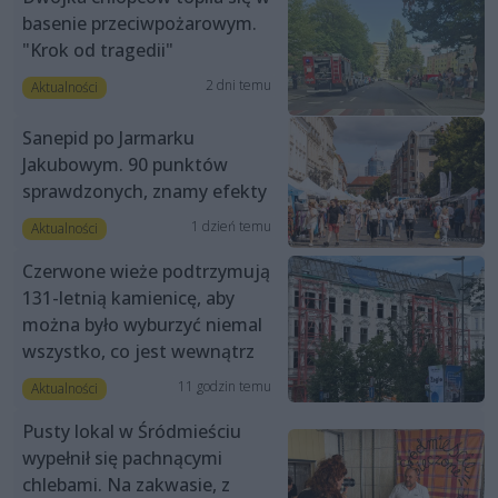
basenie przeciwpożarowym.
"Krok od tragedii"
2 dni temu
Aktualności
Sanepid po Jarmarku
Jakubowym. 90 punktów
sprawdzonych, znamy efekty
1 dzień temu
Aktualności
Czerwone wieże podtrzymują
131-letnią kamienicę, aby
można było wyburzyć niemal
wszystko, co jest wewnątrz
11 godzin temu
Aktualności
Pusty lokal w Śródmieściu
wypełnił się pachnącymi
chlebami. Na zakwasie, z