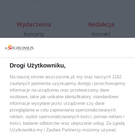
Wydarzenia
Redakcja
Koncerty
Kontakt
Warsztaty
Regulamin i polityka
prywatności
Spacery i oprowadzania
Reklama
Jarmarki, festyny, pchle
Drogi Użytkowniku,
targi
Redakcja
Wernisaże
Specjalny koncert z okazji
Na naszej stronie wszczecinie.pl, my oraz naszych 1162
20. urodzin portalu
zaufanych partnerów uzyskujemy dostęp i przechowujemy
Więcej
wSzczecinie.pl
informacje na urządzeniu oraz przetwarzamy dane
osobowe, takie jak unikalne identyfikatory, standardowe
Regulamin konkursów
informacje wysyłane przez urządzenie czy dane
śniadaniówka "Hej
przeglądania w celu zapewniania spersonalizowanych
Szczecin! Jest piątek!"
reklam, wybór spersonalizowanych treści, pomiar reklam i
treści, badanie odbiorców oraz ulepszanie usług. Za zgodą
Użytkownika my i Zaufani Partnerzy możemy używać