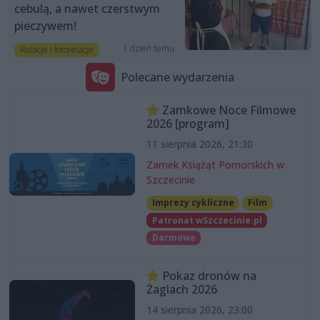
cebulą, a nawet czerstwym
pieczywem!
1 dzień temu
Relacje i fotorelacje
Polecane wydarzenia
Zamkowe Noce Filmowe
2026 [program]
11 sierpnia 2026, 21:30
Zamek Książąt Pomorskich w
Szczecinie
Imprezy cykliczne
Film
Patronat wSzczecinie.pl
Darmowe
Pokaz dronów na
Żaglach 2026
14 sierpnia 2026, 23:00