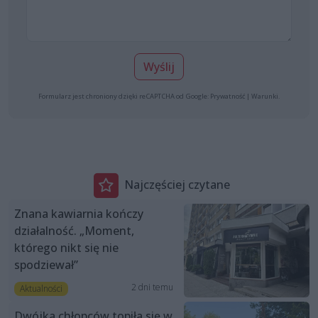
Wyślij
Formularz jest chroniony dzięki reCAPTCHA od Google:
Prywatność
|
Warunki
.
Najczęściej czytane
Znana kawiarnia kończy
działalność. „Moment,
którego nikt się nie
spodziewał”
2 dni temu
Aktualności
Dwójka chłopców topiła się w