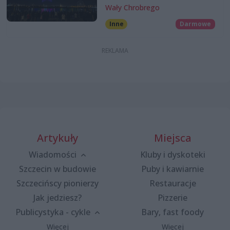
Wały Chrobrego
Inne
Darmowe
Artykuły
Miejsca
Wiadomości
Kluby i dyskoteki
Szczecin w budowie
Puby i kawiarnie
Szczecińscy pionierzy
Restauracje
Jak jedziesz?
Pizzerie
Publicystyka - cykle
Bary, fast foody
Więcej
Więcej