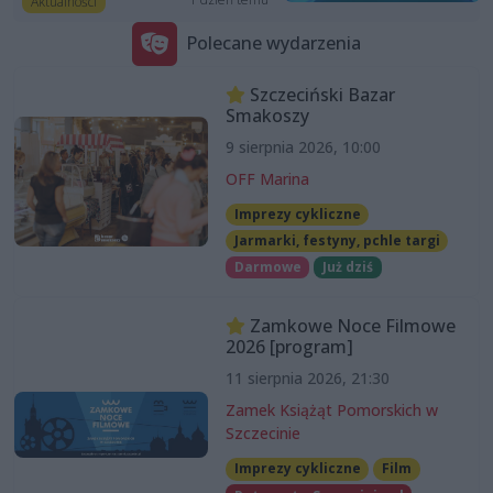
Aktualności
Polecane wydarzenia
Szczeciński Bazar
Smakoszy
9 sierpnia 2026, 10:00
OFF Marina
Imprezy cykliczne
Jarmarki, festyny, pchle targi
Darmowe
Już dziś
Zamkowe Noce Filmowe
2026 [program]
11 sierpnia 2026, 21:30
Zamek Książąt Pomorskich w
Szczecinie
Imprezy cykliczne
Film