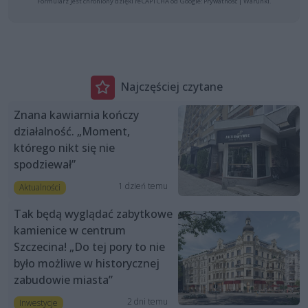
Formularz jest chroniony dzięki reCAPTCHA od Google:
Prywatność
|
Warunki
.
Najczęściej czytane
Znana kawiarnia kończy
działalność. „Moment,
którego nikt się nie
spodziewał”
1 dzień temu
Aktualności
Tak będą wyglądać zabytkowe
kamienice w centrum
Szczecina! „Do tej pory to nie
było możliwe w historycznej
zabudowie miasta”
2 dni temu
Inwestycje