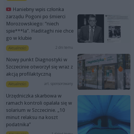
Haniebny wpis członka
zarządu Pogoni po śmierci
Morozowskiego: “niech
spie***la”. Haditaghi nie chce
go w klubie
2 dni temu
Aktualności
Nowy punkt Diagnostyki w
Szczecinie otworzył się wraz z
akcją profilaktyczną
art. sponsorowany
Aktualności
Urzędniczka skarbowa w
ramach kontroli opalała się w
solarium w Szczecinie. „10
minut relaksu na koszt
podatnika”
1 dzień temu