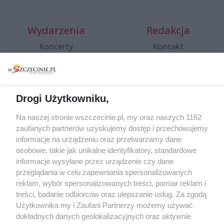
Wydarzenia
Redakcja
Koncerty
Kontakt
Warsztaty
Regulamin i polityka
prywatności
Spacery i oprowadzania
Reklama
Jarmarki, festyny, pchle
Drogi Użytkowniku,
targi
Redakcja
Wernisaże
Specjalny koncert z okazji
Na naszej stronie wszczecinie.pl, my oraz naszych 1162
20. urodzin portalu
zaufanych partnerów uzyskujemy dostęp i przechowujemy
Więcej
wSzczecinie.pl
informacje na urządzeniu oraz przetwarzamy dane
osobowe, takie jak unikalne identyfikatory, standardowe
Regulamin konkursów
informacje wysyłane przez urządzenie czy dane
śniadaniówka "Hej
przeglądania w celu zapewniania spersonalizowanych
Szczecin! Jest piątek!"
reklam, wybór spersonalizowanych treści, pomiar reklam i
treści, badanie odbiorców oraz ulepszanie usług. Za zgodą
Użytkownika my i Zaufani Partnerzy możemy używać
dokładnych danych geolokalizacyjnych oraz aktywnie
Partnerzy