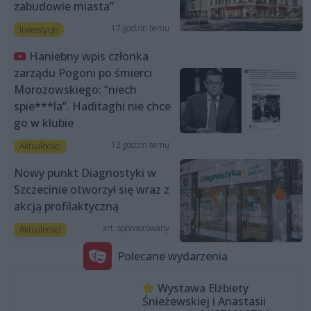
zabudowie miasta”
17 godzin temu
Inwestycje
Haniebny wpis członka
zarządu Pogoni po śmierci
Morozowskiego: “niech
spie***la”. Haditaghi nie chce
go w klubie
12 godzin temu
Aktualności
Nowy punkt Diagnostyki w
Szczecinie otworzył się wraz z
akcją profilaktyczną
art. sponsorowany
Aktualności
Polecane wydarzenia
Wystawa Elżbiety
Śnieżewskiej i Anastasii