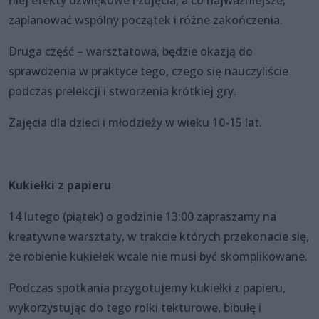
niej efekty dźwiękowe i zdjęcia, a co najważniejsze,
zaplanować wspólny początek i różne zakończenia.
Druga część – warsztatowa, będzie okazją do
sprawdzenia w praktyce tego, czego się nauczyliście
podczas prelekcji i stworzenia krótkiej gry.
Zajęcia dla dzieci i młodzieży w wieku 10-15 lat.
Kukiełki z papieru
14 lutego (piątek) o godzinie 13:00 zapraszamy na
kreatywne warsztaty, w trakcie których przekonacie się,
że robienie kukiełek wcale nie musi być skomplikowane.
Podczas spotkania przygotujemy kukiełki z papieru,
wykorzystując do tego rolki tekturowe, bibułę i