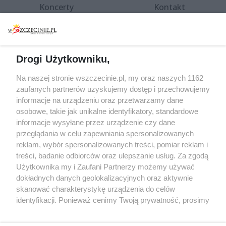
Koncerty
Kontakt
Warsztaty
Regulamin i polityka
prywatności
Spacery i oprowadzania
Reklama
Jarmarki, festyny, pchle
Drogi Użytkowniku,
targi
Redakcja
Wernisaże
Specjalny koncert z okazji
Na naszej stronie wszczecinie.pl, my oraz naszych 1162
20. urodzin portalu
zaufanych partnerów uzyskujemy dostęp i przechowujemy
Więcej
wSzczecinie.pl
informacje na urządzeniu oraz przetwarzamy dane
osobowe, takie jak unikalne identyfikatory, standardowe
Regulamin konkursów
informacje wysyłane przez urządzenie czy dane
śniadaniówka "Hej
przeglądania w celu zapewniania spersonalizowanych
Szczecin! Jest piątek!"
reklam, wybór spersonalizowanych treści, pomiar reklam i
treści, badanie odbiorców oraz ulepszanie usług. Za zgodą
Użytkownika my i Zaufani Partnerzy możemy używać
dokładnych danych geolokalizacyjnych oraz aktywnie
Partnerzy
skanować charakterystykę urządzenia do celów
Praca Szczecin
identyfikacji. Ponieważ cenimy Twoją prywatność, prosimy
o zgodę na korzystanie z tych technologii poprzez
the:protocol
kliknięcie „Akceptuję”. Zgoda jest dobrowolna i zawsze