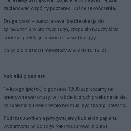
niej efekty dźwiękowe i zdjęcia, a co najważniejsze,
zaplanować wspólny początek i różne zakończenia.
Druga część – warsztatowa, będzie okazją do
sprawdzenia w praktyce tego, czego się nauczyliście
podczas prelekcji i stworzenia krótkiej gry.
Zajęcia dla dzieci i młodzieży w wieku 10-15 lat.
Kukiełki z papieru
14 lutego (piątek) o godzinie 13:00 zapraszamy na
kreatywne warsztaty, w trakcie których przekonacie się,
że robienie kukiełek wcale nie musi być skomplikowane.
Podczas spotkania przygotujemy kukiełki z papieru,
wykorzystując do tego rolki tekturowe, bibułę i