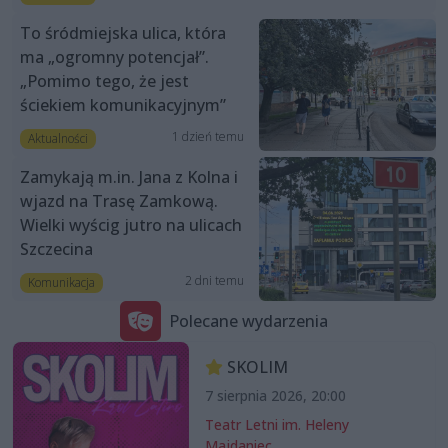
To śródmiejska ulica, która
ma „ogromny potencjał”.
„Pomimo tego, że jest
ściekiem komunikacyjnym”
1 dzień temu
Aktualności
Zamykają m.in. Jana z Kolna i
wjazd na Trasę Zamkową.
Wielki wyścig jutro na ulicach
Szczecina
2 dni temu
Komunikacja
Polecane wydarzenia
SKOLIM
7 sierpnia 2026, 20:00
Teatr Letni im. Heleny
Majdaniec