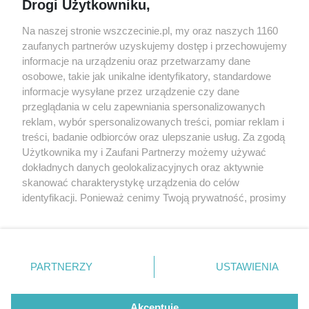
Drogi Użytkowniku,
targi
Redakcja
Wernisaże
Specjalny koncert z okazji
Na naszej stronie wszczecinie.pl, my oraz naszych 1160
20. urodzin portalu
zaufanych partnerów uzyskujemy dostęp i przechowujemy
Więcej
wSzczecinie.pl
informacje na urządzeniu oraz przetwarzamy dane
osobowe, takie jak unikalne identyfikatory, standardowe
Regulamin konkursów
informacje wysyłane przez urządzenie czy dane
śniadaniówka "Hej
przeglądania w celu zapewniania spersonalizowanych
Szczecin! Jest piątek!"
reklam, wybór spersonalizowanych treści, pomiar reklam i
treści, badanie odbiorców oraz ulepszanie usług. Za zgodą
Użytkownika my i Zaufani Partnerzy możemy używać
dokładnych danych geolokalizacyjnych oraz aktywnie
Partnerzy
skanować charakterystykę urządzenia do celów
Praca Szczecin
identyfikacji. Ponieważ cenimy Twoją prywatność, prosimy
o zgodę na korzystanie z tych technologii poprzez
the:protocol
kliknięcie „Akceptuję”. Zgoda jest dobrowolna i zawsze
POZASzczecin.pl
możesz ją zmienić/wycofać klikając przycisk ustawień
prywatności znajdujący się w lewym dolnym rogu strony
PARTNERZY
USTAWIENIA
. Niektóre rodzaje przetwarzania danych nie wymagają
zgody użytkownika, ale masz prawo sprzeciwić się
© 2026 wSzczecinie.pl
takiemu przetwarzaniu. Preferencje będą miały
Akceptuję