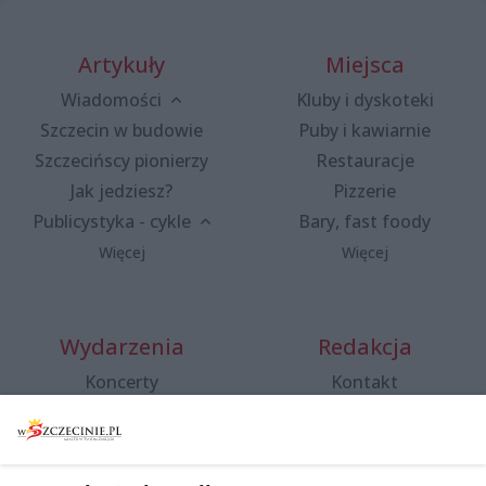
Artykuły
Miejsca
Wiadomości
Kluby i dyskoteki
Szczecin w budowie
Puby i kawiarnie
Szczecińscy pionierzy
Restauracje
Jak jedziesz?
Pizzerie
Publicystyka - cykle
Bary, fast foody
Więcej
Więcej
Wydarzenia
Redakcja
Koncerty
Kontakt
Warsztaty
Regulamin i polityka
prywatności
Spacery i oprowadzania
Reklama
Jarmarki, festyny, pchle