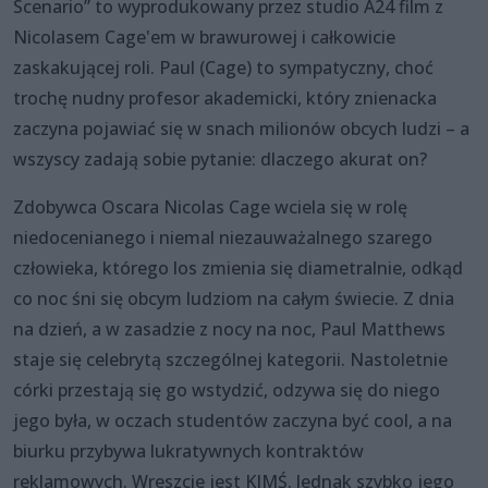
Scenario” to wyprodukowany przez studio A24 film z
Nicolasem Cage'em w brawurowej i całkowicie
zaskakującej roli. Paul (Cage) to sympatyczny, choć
trochę nudny profesor akademicki, który znienacka
zaczyna pojawiać się w snach milionów obcych ludzi – a
wszyscy zadają sobie pytanie: dlaczego akurat on?
Zdobywca Oscara Nicolas Cage wciela się w rolę
niedocenianego i niemal niezauważalnego szarego
człowieka, którego los zmienia się diametralnie, odkąd
co noc śni się obcym ludziom na całym świecie. Z dnia
na dzień, a w zasadzie z nocy na noc, Paul Matthews
staje się celebrytą szczególnej kategorii. Nastoletnie
córki przestają się go wstydzić, odzywa się do niego
jego była, w oczach studentów zaczyna być cool, a na
biurku przybywa lukratywnych kontraktów
reklamowych. Wreszcie jest KIMŚ. Jednak szybko jego