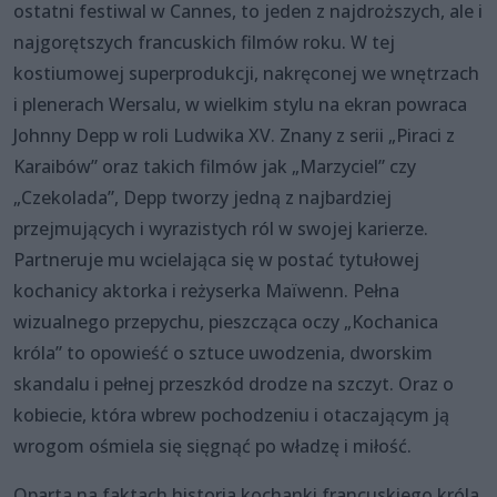
ostatni festiwal w Cannes, to jeden z najdroższych, ale i
najgorętszych francuskich filmów roku. W tej
kostiumowej superprodukcji, nakręconej we wnętrzach
i plenerach Wersalu, w wielkim stylu na ekran powraca
Johnny Depp w roli Ludwika XV. Znany z serii „Piraci z
Karaibów” oraz takich filmów jak „Marzyciel” czy
„Czekolada”, Depp tworzy jedną z najbardziej
przejmujących i wyrazistych ról w swojej karierze.
Partneruje mu wcielająca się w postać tytułowej
kochanicy aktorka i reżyserka Maïwenn. Pełna
wizualnego przepychu, pieszcząca oczy „Kochanica
króla” to opowieść o sztuce uwodzenia, dworskim
skandalu i pełnej przeszkód drodze na szczyt. Oraz o
kobiecie, która wbrew pochodzeniu i otaczającym ją
wrogom ośmiela się sięgnąć po władzę i miłość.
Oparta na faktach historia kochanki francuskiego króla