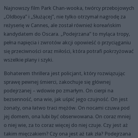
Najnowszy film Park Chan-wooka, twórcy przebojowych
„Oldboya” i „Służącej”, nie tylko otrzymał nagrodę za
reżyserię w Cannes, ale został również koreańskim
kandydatem do Oscara. „Podejrzana” to myląca tropy,
pełna napięcia i zwrotów akcji opowieść o przyciąganiu
się przeciwności oraz miłości, która potrafi pokrzyżować
wszelkie plany i szyki.
Bohaterem thrillera jest policjant, który rozwiązując
sprawę pewnej śmierci, zakochuje się głównej
podejrzanej – wdowie po zmarłym. On cierpi na
bezsenność, ona wie, jak uśpić jego czujność. On jest
żonaty, ona łatwo traci mężów. On nocami czuwa pod
jej domem, ona lubi być obserwowana. On coraz mniej
o niej wie, za to coraz więcej do niej czuje. Czy jest aż
takim mięczakiem? Czy ona jest aż tak zła? Podejrzana