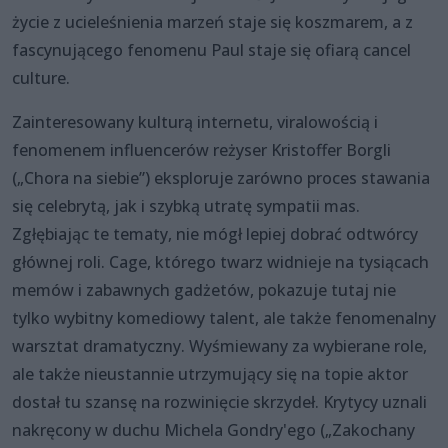
życie z ucieleśnienia marzeń staje się koszmarem, a z
fascynującego fenomenu Paul staje się ofiarą cancel
culture.
Zainteresowany kulturą internetu, viralowością i
fenomenem influencerów reżyser Kristoffer Borgli
(„Chora na siebie”) eksploruje zarówno proces stawania
się celebrytą, jak i szybką utratę sympatii mas.
Zgłębiając te tematy, nie mógł lepiej dobrać odtwórcy
głównej roli. Cage, którego twarz widnieje na tysiącach
memów i zabawnych gadżetów, pokazuje tutaj nie
tylko wybitny komediowy talent, ale także fenomenalny
warsztat dramatyczny. Wyśmiewany za wybierane role,
ale także nieustannie utrzymujący się na topie aktor
dostał tu szansę na rozwinięcie skrzydeł. Krytycy uznali
nakręcony w duchu Michela Gondry'ego („Zakochany