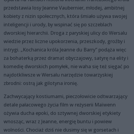
przedstawia losy Jeanne Vaubernier, młodej, ambitnej
kobiety z nizin społecznych, która śmiało używa swojej
inteligencji i urody, by wspinać się po szczeblach
dworskiej hierarchii. Droga z paryskiej ulicy do Wersalu
wiedzie przez liczne upokorzenia, przeszkody, groźby i
intrygi. „Kochanica króla Jeanne du Barry” podąża więc
za bohaterką przez dramat obyczajowy, satyrę na elity i
komedię dworskich pomyłek, nie waha się też sięgać po
najdotkliwsze w Wersalu narzędzie towarzyskiej
zbrodni: ostrą jak gilotyna ironię.
Zachwycający kostiumami, pieczołowicie odtwarzający
detale pałacowego życia film w reżyserii Maïwenn
ożywia ducha epoki, do sztywnej dworskiej etykiety
wnosząc, wraz z Jeanne, energię buntu i powiew
wolności. Chociaż dziś nie dusimy się w gorsetach i