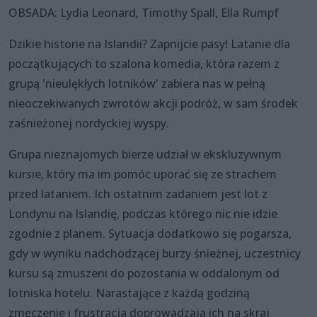
OBSADA: Lydia Leonard, Timothy Spall, Ella Rumpf
Dzikie historie na Islandii? Zapnijcie pasy! Latanie dla
początkujących to szalona komedia, która razem z
grupą 'nieulękłych lotników' zabiera nas w pełną
nieoczekiwanych zwrotów akcji podróż, w sam środek
zaśnieżonej nordyckiej wyspy.
Grupa nieznajomych bierze udział w ekskluzywnym
kursie, który ma im pomóc uporać się ze strachem
przed lataniem. Ich ostatnim zadaniem jest lot z
Londynu na Islandię, podczas którego nic nie idzie
zgodnie z planem. Sytuacja dodatkowo się pogarsza,
gdy w wyniku nadchodzącej burzy śnieżnej, uczestnicy
kursu są zmuszeni do pozostania w oddalonym od
lotniska hotelu. Narastające z każdą godziną
zmęczenie i frustracja doprowadzają ich na skraj