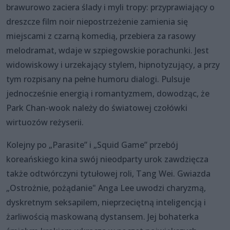
brawurowo zaciera ślady i myli tropy: przyprawiający o
dreszcze film noir niepostrzeżenie zamienia się
miejscami z czarną komedią, przebiera za rasowy
melodramat, wdaje w szpiegowskie porachunki. Jest
widowiskowy i urzekający stylem, hipnotyzujący, a przy
tym rozpisany na pełne humoru dialogi. Pulsuje
jednocześnie energią i romantyzmem, dowodząc, że
Park Chan-wook należy do światowej czołówki
wirtuozów reżyserii.
Kolejny po „Parasite” i „Squid Game” przebój
koreańskiego kina swój nieodparty urok zawdzięcza
także odtwórczyni tytułowej roli, Tang Wei. Gwiazda
„Ostrożnie, pożądanie" Anga Lee uwodzi charyzmą,
dyskretnym seksapilem, nieprzeciętną inteligencją i
żarliwością maskowaną dystansem. Jej bohaterka