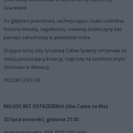
Graceland.
To głęboko prawdziwa, zachwycająco czuła i subtelna
historia młodej, zagubionej i naiwnej dziewczyny bez
pamięci zakochanej w gwieździe rocka.
Grająca tutaj rolę tytułową Cailee Spaeny otrzymała za
swoją poruszającą kreację, nagrodę na zeszłorocznym
festiwalu w Wenecji.
POLSKI LEKTOR
MIŁOŚĆ BEZ OSTRZEŻENIA (She Came to Me)
23 lipca (wtorek), godzina 21:30
dramat/komedia, USA 2023 (102 min)