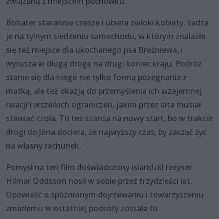
związaną z miejscem pochówku.
Bohater starannie czesze i ubiera zwłoki kobiety, sadza
je na tylnym siedzeniu samochodu, w którym znalazło
się też miejsce dla ukochanego psa Breżniewa, i
wyrusza w długą drogę na drugi koniec kraju. Podróż
stanie się dla niego nie tylko formą pożegnania z
matką, ale też okazją do przemyślenia ich wzajemnej
relacji i wszelkich ograniczeń, jakim przez lata musiał
stawiać czoła. To też szansa na nowy start, bo w trakcie
drogi do Jóna dociera, że najwyższy czas, by zacząć żyć
na własny rachunek.
Pomysł na ten film doświadczony islandzki reżyser
Hilmar Oddsson nosił w sobie przez trzydzieści lat.
Opowieść o spóźnionym dojrzewaniu i towarzyszeniu
zmarłemu w ostatniej podróży została tu