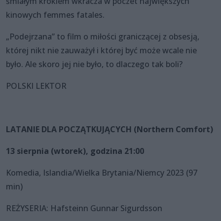
śmiałym krokiem wkracza w poczet największych
kinowych femmes fatales.
„Podejrzana” to film o miłości graniczącej z obsesją,
której nikt nie zauważył i której być może wcale nie
było. Ale skoro jej nie było, to dlaczego tak boli?
POLSKI LEKTOR
LATANIE DLA POCZĄTKUJĄCYCH (Northern Comfort)
13 sierpnia (wtorek), godzina 21:00
Komedia, Islandia/Wielka Brytania/Niemcy 2023 (97
min)
REŻYSERIA: Hafsteinn Gunnar Sigurdsson