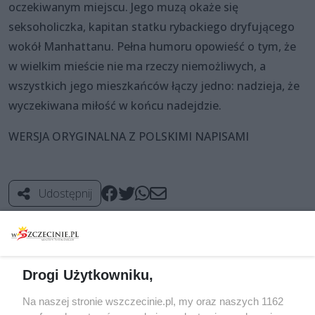
oczekiwanym miejscu. Jego muzą okaże się
seksoholiczka, kapitan statku rybackiego dryfującego
wokół Manhattanu. Pełna humoru opowieść o tym, że
w wielkim mieście nie ma rzeczy niemożliwych, a
wszystkich jego mieszkańców łączy jedno: nadzieja, że
wyczekiwana miłość w końcu nadejdzie.
WERSJA ORYGINALNA Z POLSKIMI NAPISAMI
Udostępnij
Komentarze
1
Drogi Użytkowniku,
Na naszej stronie wszczecinie.pl, my oraz naszych 1162
Dodaj swoją opinię