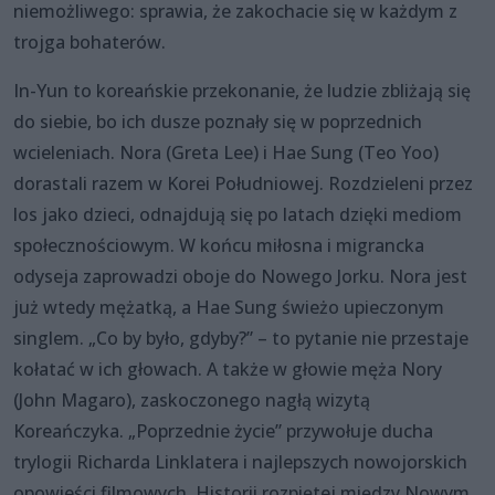
niemożliwego: sprawia, że zakochacie się w każdym z
trojga bohaterów.
In-Yun to koreańskie przekonanie, że ludzie zbliżają się
do siebie, bo ich dusze poznały się w poprzednich
wcieleniach. Nora (Greta Lee) i Hae Sung (Teo Yoo)
dorastali razem w Korei Południowej. Rozdzieleni przez
los jako dzieci, odnajdują się po latach dzięki mediom
społecznościowym. W końcu miłosna i migrancka
odyseja zaprowadzi oboje do Nowego Jorku. Nora jest
już wtedy mężatką, a Hae Sung świeżo upieczonym
singlem. „Co by było, gdyby?” – to pytanie nie przestaje
kołatać w ich głowach. A także w głowie męża Nory
(John Magaro), zaskoczonego nagłą wizytą
Koreańczyka. „Poprzednie życie” przywołuje ducha
trylogii Richarda Linklatera i najlepszych nowojorskich
opowieści filmowych. Historii rozpiętej między Nowym