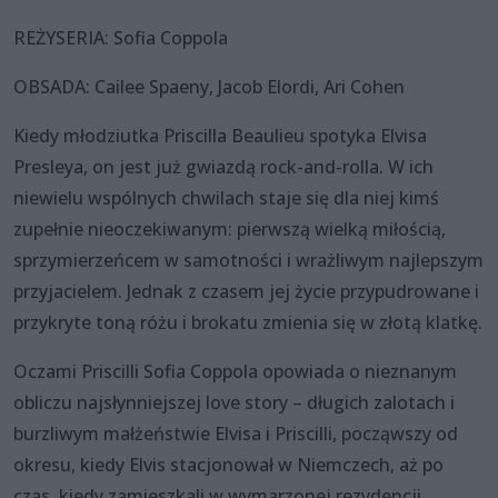
REŻYSERIA: Sofia Coppola
OBSADA: Cailee Spaeny, Jacob Elordi, Ari Cohen
Kiedy młodziutka Priscilla Beaulieu spotyka Elvisa
Presleya, on jest już gwiazdą rock-and-rolla. W ich
niewielu wspólnych chwilach staje się dla niej kimś
zupełnie nieoczekiwanym: pierwszą wielką miłością,
sprzymierzeńcem w samotności i wrażliwym najlepszym
przyjacielem. Jednak z czasem jej życie przypudrowane i
przykryte toną różu i brokatu zmienia się w złotą klatkę.
Oczami Priscilli Sofia Coppola opowiada o nieznanym
obliczu najsłynniejszej love story – długich zalotach i
burzliwym małżeństwie Elvisa i Priscilli, począwszy od
okresu, kiedy Elvis stacjonował w Niemczech, aż po
czas, kiedy zamieszkali w wymarzonej rezydencji