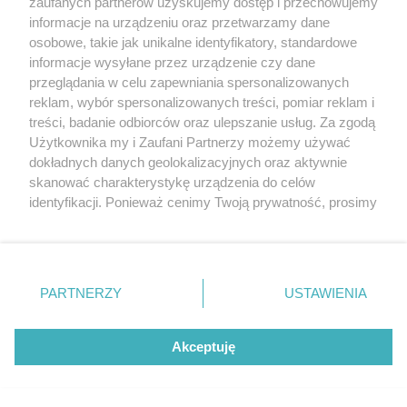
zaufanych partnerów uzyskujemy dostęp i przechowujemy
informacje na urządzeniu oraz przetwarzamy dane
osobowe, takie jak unikalne identyfikatory, standardowe
informacje wysyłane przez urządzenie czy dane
przeglądania w celu zapewniania spersonalizowanych
reklam, wybór spersonalizowanych treści, pomiar reklam i
treści, badanie odbiorców oraz ulepszanie usług. Za zgodą
Użytkownika my i Zaufani Partnerzy możemy używać
dokładnych danych geolokalizacyjnych oraz aktywnie
Wyślij
skanować charakterystykę urządzenia do celów
identyfikacji. Ponieważ cenimy Twoją prywatność, prosimy
Formularz jest chroniony dzięki reCAPTCHA od Google:
Prywatność
|
Warunki
.
o zgodę na korzystanie z tych technologii poprzez
kliknięcie „Akceptuję”. Zgoda jest dobrowolna i zawsze
możesz ją zmienić/wycofać klikając przycisk ustawień
prywatności znajdujący się w lewym dolnym rogu strony
Od najnowszych
PARTNERZY
USTAWIENIA
. Niektóre rodzaje przetwarzania danych nie wymagają
zgody użytkownika, ale masz prawo sprzeciwić się
takiemu przetwarzaniu. Preferencje będą miały
Akceptuję
POMYSŁ NA ULEPSZENIE
2 lata temu
zastosowania tylko na tej witrynie.
dodajcie może zaembeddowane filmy z
trailerami na yt?
Zapoznaj się z poniższymi informacjami, abyś mógł