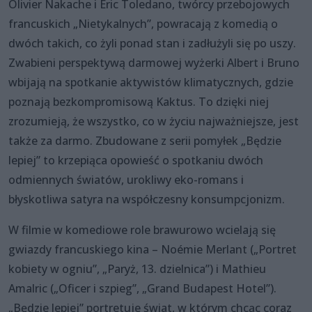
Olivier Nakache i Éric Toledano, twórcy przebojowych
francuskich „Nietykalnych”, powracają z komedią o
dwóch takich, co żyli ponad stan i zadłużyli się po uszy.
Zwabieni perspektywą darmowej wyżerki Albert i Bruno
wbijają na spotkanie aktywistów klimatycznych, gdzie
poznają bezkompromisową Kaktus. To dzięki niej
zrozumieją, że wszystko, co w życiu najważniejsze, jest
także za darmo. Zbudowane z serii pomyłek „Będzie
lepiej” to krzepiąca opowieść o spotkaniu dwóch
odmiennych światów, urokliwy eko-romans i
błyskotliwa satyra na współczesny konsumpcjonizm.
W filmie w komediowe role brawurowo wcielają się
gwiazdy francuskiego kina – Noémie Merlant („Portret
kobiety w ogniu”, „Paryż, 13. dzielnica”) i Mathieu
Amalric („Oficer i szpieg”, „Grand Budapest Hotel”).
„Będzie lepiej” portretuje świat, w którym chcąc coraz