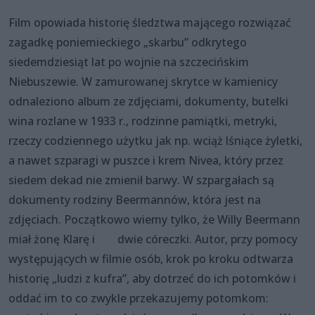
Film opowiada historię śledztwa mającego rozwiązać
zagadkę poniemieckiego „skarbu” odkrytego
siedemdziesiąt lat po wojnie na szczecińskim
Niebuszewie. W zamurowanej skrytce w kamienicy
odnaleziono album ze zdjęciami, dokumenty, butelki
wina rozlane w 1933 r., rodzinne pamiątki, metryki,
rzeczy codziennego użytku jak np. wciąż lśniące żyletki,
a nawet szparagi w puszce i krem Nivea, który przez
siedem dekad nie zmienił barwy. W szpargałach są
dokumenty rodziny Beermannów, która jest na
zdjęciach. Początkowo wiemy tylko, że Willy Beermann
miał żonę Klarę i dwie córeczki. Autor, przy pomocy
występujących w filmie osób, krok po kroku odtwarza
historię „ludzi z kufra”, aby dotrzeć do ich potomków i
oddać im to co zwykle przekazujemy potomkom: