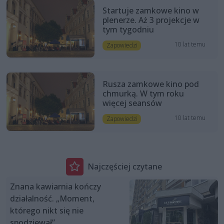
Startuje zamkowe kino w
plenerze. Aż 3 projekcje w
tym tygodniu
10 lat temu
Zapowiedzi
Rusza zamkowe kino pod
chmurką. W tym roku
więcej seansów
10 lat temu
Zapowiedzi
Najczęściej czytane
Znana kawiarnia kończy
działalność. „Moment,
którego nikt się nie
spodziewał”