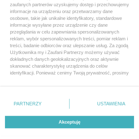
20. urodzin portalu
zaufanych partnerów uzyskujemy dostęp i przechowujemy
Więcej
wSzczecinie.pl
informacje na urządzeniu oraz przetwarzamy dane
osobowe, takie jak unikalne identyfikatory, standardowe
Regulamin konkursów
informacje wysyłane przez urządzenie czy dane
śniadaniówka "Hej
przeglądania w celu zapewniania spersonalizowanych
Szczecin! Jest piątek!"
reklam, wybór spersonalizowanych treści, pomiar reklam i
treści, badanie odbiorców oraz ulepszanie usług. Za zgodą
Użytkownika my i Zaufani Partnerzy możemy używać
dokładnych danych geolokalizacyjnych oraz aktywnie
Partnerzy
skanować charakterystykę urządzenia do celów
Praca Szczecin
identyfikacji. Ponieważ cenimy Twoją prywatność, prosimy
o zgodę na korzystanie z tych technologii poprzez
the:protocol
kliknięcie „Akceptuję”. Zgoda jest dobrowolna i zawsze
POZASzczecin.pl
możesz ją zmienić/wycofać klikając przycisk ustawień
prywatności znajdujący się w lewym dolnym rogu strony
PARTNERZY
USTAWIENIA
. Niektóre rodzaje przetwarzania danych nie wymagają
zgody użytkownika, ale masz prawo sprzeciwić się
© 2026 wSzczecinie.pl
takiemu przetwarzaniu. Preferencje będą miały
Akceptuję
Created by GOD
zastosowania tylko na tej witrynie.
Zapoznaj się z poniższymi informacjami, abyś mógł