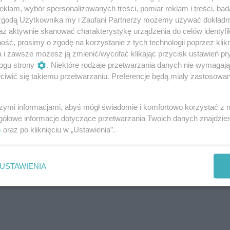
cego rozwiązać zagadkę poniemieckiego „skarbu” odkrytego
klam, wybór spersonalizowanych treści, pomiar reklam i treści, bad
cińskim Niebuszewie. W zamurowanej skrytce w kamienicy
 zgodą Użytkownika my i Zaufani Partnerzy możemy używać dokład
az aktywnie skanować charakterystykę urządzenia do celów identyfi
nty, butelki wina rozlane w 1933 r., rodzinne pamiątki,
ść, prosimy o zgodę na korzystanie z tych technologii poprzez klikn
np. wciąż lśniące żyletki, a nawet szparagi w puszce i krem
a i zawsze możesz ją zmienić/wycofać klikając przycisk ustawień pr
mienił barwy. W szpargałach są dokumenty rodziny
ogu strony
. Niektóre rodzaje przetwarzania danych nie wymagaj
Początkowo wiemy tylko, że Willy Beermann miał żonę Klarę
iwić się takiemu przetwarzaniu. Preferencje będą miały zastosowania
ystępujących w filmie osób, krok po kroku odtwarza histo
otomków i oddać im to co zwykle przekazujemy potomkom:
szymi informacjami, abyś mógł świadomie i komfortowo korzystać z
gółowe informacje dotyczące przetwarzania Twoich danych znajdzi
y rodzinne. W miarę rozwoju wypadków napięcie rośnie, a 
s
oraz po kliknięciu w „Ustawienia”.
 zagadki i losy ludzi z albumu. W finale widzimy emerytowa
ć wykonanych pod koniec lat 30. Na Niebuszewie i autorkę
ry, nie uprzedzona o rozwoju wypadków, odzyska rodzinne
USTAWIENIA