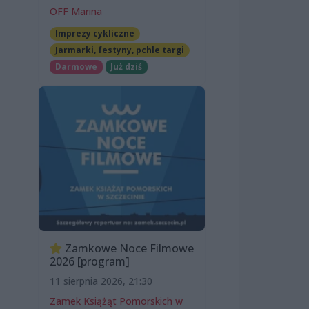
OFF Marina
Imprezy cykliczne
Jarmarki, festyny, pchle targi
Darmowe
Już dziś
Zamkowe Noce Filmowe
2026 [program]
11 sierpnia 2026, 21:30
Zamek Książąt Pomorskich w