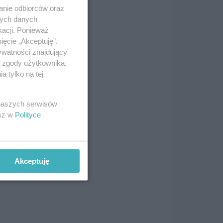
anie odbiorców oraz
nych danych
kacji. Ponieważ
ięcie „Akceptuję”.
ywatności znajdujący
ą zgody użytkownika,
 tylko na tej
rię
 naszych serwisów
esz w
Polityce
widz
ną
Akceptuję