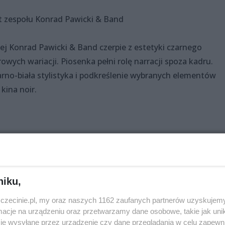
rt zespołu Konrad Pawicki & Band
ej Konrad Pawicki & Band czerpie z estetyki czarnego
owych wariacji. Piosenka pełni rolę narracji spoza kadru.
rno-biała stylistyka i podkreślenie wybranych elementów
kina noir.
niku,
usz Filmowy Pomerania Film
zczecinie.pl, my oraz naszych 1162 zaufanych partnerów uzyskujemy
 min.
cje na urządzeniu oraz przetwarzamy dane osobowe, takie jak unika
je wysyłane przez urządzenie czy dane przeglądania w celu zapewn