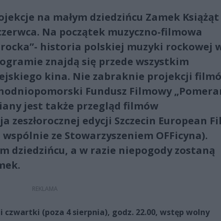
ojekcje na małym dziedzińcu Zamek Książąt
 czerwca. Na początek muzyczno-filmowa
rocka”- historia polskiej muzyki rockowej 
 programie znajdą się przede wszystkim
ejskiego kina. Nie zabraknie projekcji film
hodniopomorski Fundusz Filmowy „Pomera
iany jest także przegląd filmów
a zeszłorocznej edycji Szczecin European F
e wspólnie ze Stowarzyszeniem OFFicyna).
m dziedzińcu, a w razie niepogody zostaną
mek.
 czwartki (poza 4 sierpnia), godz. 22.00, wstęp wolny