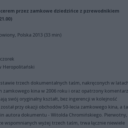
pacerem przez zamkowe dziedzińce z pzrewodnikiem
21.00)
kowiony, Polska 2013 (33 min)
eczorek
w Heropolitański
dstawie trzech dokumentalnych taśm, nakręconych w latac
um zamkowego kina w 2006 roku i oraz opatrzony komenta
ją swój oryginalny kształt, bez ingerencji w kolejność
 został przy okazji obchodów 50-lecia zamkowego kina, a t
zin autora dokumentu - Witolda Chromińskiego. Pierwotny,
 ze wspomnianych wyżej trzech taśm, trwa łącznie niewiele