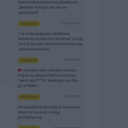
Znana kawiarnia kończy działalność.
„Moment, którego nikt się nie
spodziewał”
1 dzień temu
Aktualności
Tak będą wyglądać zabytkowe
kamienice w centrum Szczecina! „Do tej
pory to nie było możliwe w historycznej
zabudowie miasta”
2 dni temu
Inwestycje
Haniebny wpis członka zarządu
Pogoni po śmierci Morozowskiego:
“niech spie***la”. Haditaghi nie chce
go w klubie
2 dni temu
Aktualności
Nowy punkt Diagnostyki w Szczecinie
otworzył się wraz z akcją
profilaktyczną
art. sponsorowany