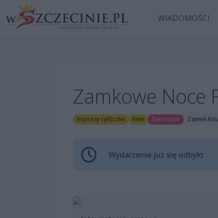
WIADOMOŚCI
Zamkowe Noce F
Imprezy cykliczne
Inne
Darmowe
Zamek Ksią
Wydarzenie już się odbyło