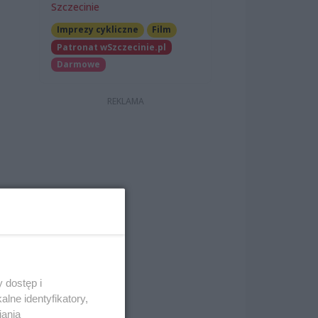
Szczecinie
Imprezy cykliczne
Film
Patronat wSzczecinie.pl
Darmowe
 dostęp i
lne identyfikatory,
iania