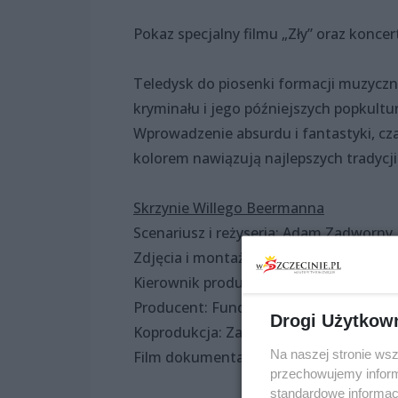
Pokaz specjalny filmu „Zły” oraz konce
Teledysk do piosenki formacji muzyczn
kryminału i jego późniejszych popkultur
Wprowadzenie absurdu i fantastyki, cza
kolorem nawiązują najlepszych tradycji 
Skrzynie Willego Beermanna
Scenariusz i reżyseria: Adam Zadworny
Zdjęcia i montaż: Mieczysław Szewłoga
Kierownik produkcji: Paweł Ostrowski
Producent: Fundacja SZCZECIŃSKA
Drogi Użytkow
Koprodukcja: Zachodniopomorski Fund
Na naszej stronie ws
Film dokumentalny, czas trwania: 31,19
przechowujemy informa
standardowe informac