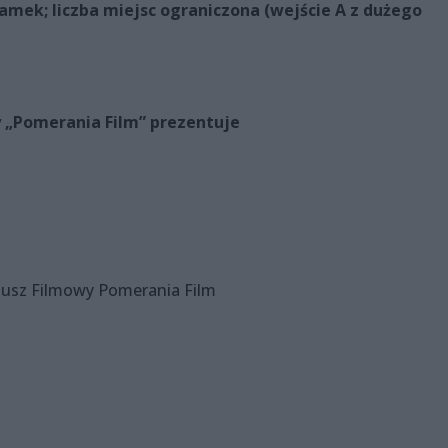
amek; liczba miejsc ograniczona (wejście A z dużego
 „Pomerania Film” prezentuje
usz Filmowy Pomerania Film