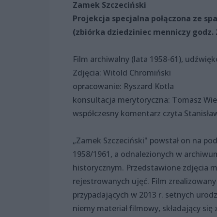
Zamek Szczeciński
Projekcja specjalna połączona ze s
(zbiórka dziedziniec menniczy godz. 
Film archiwalny (lata 1958-61), udźwię
Zdjęcia: Witold Chromiński
opracowanie: Ryszard Kotla
konsultacja merytoryczna: Tomasz Wi
współczesny komentarz czyta Stanisła
„Zamek Szczeciński" powstał on na po
1958/1961, a odnalezionych w archiw
historycznym. Przedstawione zdjęcia ma
rejestrowanych ujęć. Film zrealizowany
przypadających w 2013 r. setnych urod
niemy materiał filmowy, składający się