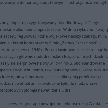
asowanymi do narracji dodatkowymi ilustracjami, utworzył
czony, dopiero przygotowywany do odbudowy, zaś jego
ujnowane albo niemal opustoszałe. -W dniu wybuchu II wojn
e zaczęły regulować liczne wojskowe nakazy i zakazy, m.in.
enie - brzmi komentarz w filmie „Zamek Szczeciński". -
czecin w czerwcu 1940 r. Potem lawinowo zaczęła rosnąć li
iszczących głównie nadodrzańskie i leżące w innych dzielni
azały się sierpniowe naloty w 1944 roku. Skoncentrowane
upadku i wybuchu bomb, tzw. burze ogniowe, które, wskute
y kule ogniowe, poruszające się z olbrzymią prędkością i
drodze, nawet beton, co widoczne było do niedawna w
benzolowych płonęła nawet rzeka Odra...
ia z pierwszego etapu powojennej rekonstrukcji Zamku, czy