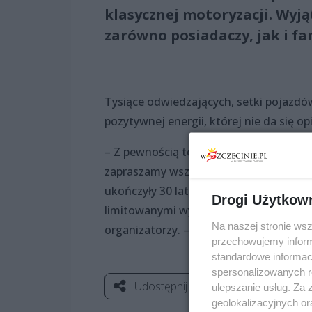
klasycznej motoryzacji. Wyją
zarówno posiadaczy, jak i f
Tysiące odwiedzających, setki pojazdó
pozytywnej energii, której nie da się o
– Z pewnością ten dzień na długo pozo
zapraszamy wszystkich miłośników sam
ukończyły 30 lat od daty ich produkcji
Drogi Użytkow
limitowanymi wyprodukowanymi wyłączn
Na naszej stronie ws
organizatorzy. – Ta impreza jest dla k
przechowujemy informa
standardowe informac
spersonalizowanych re
Udostępnij
ulepszanie usług. Za
geolokalizacyjnych or