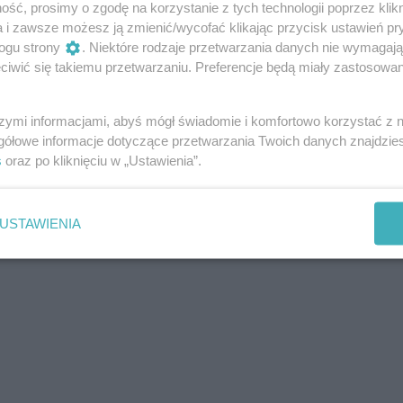
ść, prosimy o zgodę na korzystanie z tych technologii poprzez klikn
a i zawsze możesz ją zmienić/wycofać klikając przycisk ustawień pr
ogu strony
. Niektóre rodzaje przetwarzania danych nie wymagaj
iwić się takiemu przetwarzaniu. Preferencje będą miały zastosowania
szymi informacjami, abyś mógł świadomie i komfortowo korzystać z
gółowe informacje dotyczące przetwarzania Twoich danych znajdzi
s
oraz po kliknięciu w „Ustawienia”.
USTAWIENIA