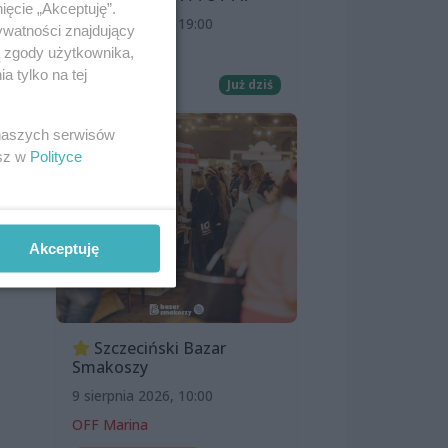
ięcie „Akceptuję”.
8 sierpnia 2026, 19:00
ywatności znajdujący
Kino Pionier
ą zgody użytkownika,
 tylko na tej
Film
Już dziś
 naszych serwisów
esz w
Polityce
Akceptuję
Szczeciński Bazar
Smakoszy
9 sierpnia 2026, 10:00
OFF Marina