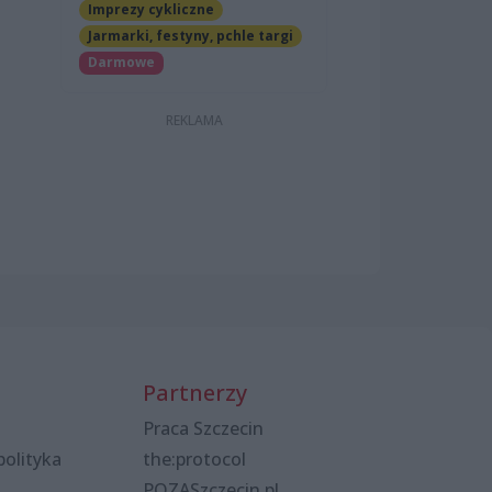
Imprezy cykliczne
Jarmarki, festyny, pchle targi
Darmowe
Partnerzy
Praca Szczecin
polityka
the:protocol
POZASzczecin.pl