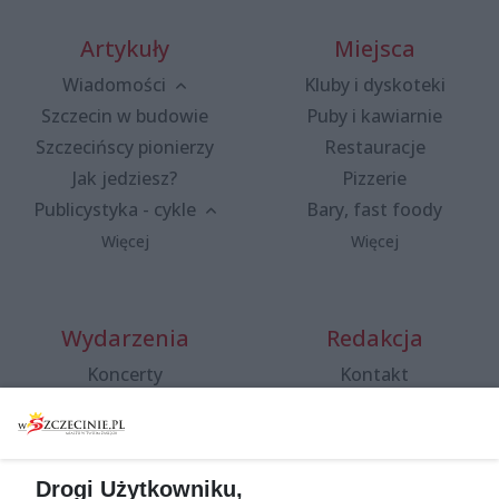
Artykuły
Miejsca
Wiadomości
Kluby i dyskoteki
Szczecin w budowie
Puby i kawiarnie
Szczecińscy pionierzy
Restauracje
Jak jedziesz?
Pizzerie
Publicystyka - cykle
Bary, fast foody
Więcej
Więcej
Wydarzenia
Redakcja
Koncerty
Kontakt
Warsztaty
Regulamin i polityka
prywatności
Spacery i oprowadzania
Reklama
Jarmarki, festyny, pchle
Drogi Użytkowniku,
targi
Redakcja