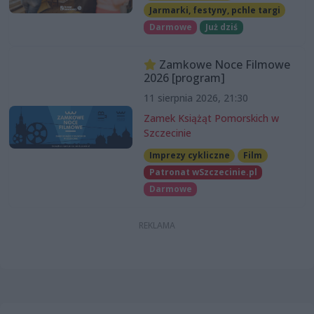
Jarmarki, festyny, pchle targi
Darmowe
Już dziś
Zamkowe Noce Filmowe
2026 [program]
11 sierpnia 2026, 21:30
Zamek Książąt Pomorskich w
Szczecinie
Imprezy cykliczne
Film
Patronat wSzczecinie.pl
Darmowe