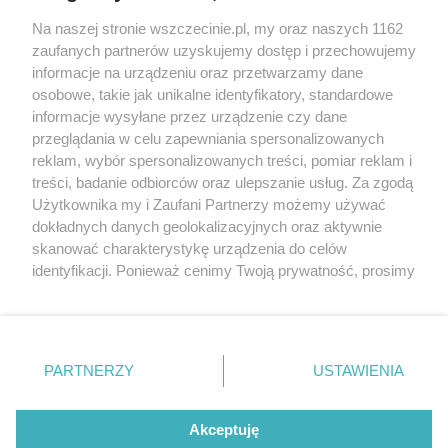
Wernisaże
Specjalny koncert z okazji
Na naszej stronie wszczecinie.pl, my oraz naszych 1162
20. urodzin portalu
zaufanych partnerów uzyskujemy dostęp i przechowujemy
Więcej
wSzczecinie.pl
informacje na urządzeniu oraz przetwarzamy dane
osobowe, takie jak unikalne identyfikatory, standardowe
Regulamin konkursów
informacje wysyłane przez urządzenie czy dane
śniadaniówka "Hej
przeglądania w celu zapewniania spersonalizowanych
Szczecin! Jest piątek!"
reklam, wybór spersonalizowanych treści, pomiar reklam i
treści, badanie odbiorców oraz ulepszanie usług. Za zgodą
Użytkownika my i Zaufani Partnerzy możemy używać
dokładnych danych geolokalizacyjnych oraz aktywnie
Partnerzy
skanować charakterystykę urządzenia do celów
Praca Szczecin
identyfikacji. Ponieważ cenimy Twoją prywatność, prosimy
o zgodę na korzystanie z tych technologii poprzez
the:protocol
kliknięcie „Akceptuję”. Zgoda jest dobrowolna i zawsze
POZASzczecin.pl
możesz ją zmienić/wycofać klikając przycisk ustawień
prywatności znajdujący się w lewym dolnym rogu strony
PARTNERZY
USTAWIENIA
. Niektóre rodzaje przetwarzania danych nie wymagają
zgody użytkownika, ale masz prawo sprzeciwić się
© 2026 wSzczecinie.pl
takiemu przetwarzaniu. Preferencje będą miały
Akceptuję
Created by GOD
zastosowania tylko na tej witrynie.