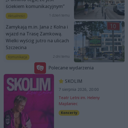
ściekiem komunikacyjnym”
1 dzień temu
Aktualności
Zamykają m.in. Jana z Kolna i
wjazd na Trasę Zamkową.
Wielki wyścig jutro na ulicach
Szczecina
2 dni temu
Komunikacja
Polecane wydarzenia
SKOLIM
7 sierpnia 2026, 20:00
Teatr Letni im. Heleny
Majdaniec
Koncerty