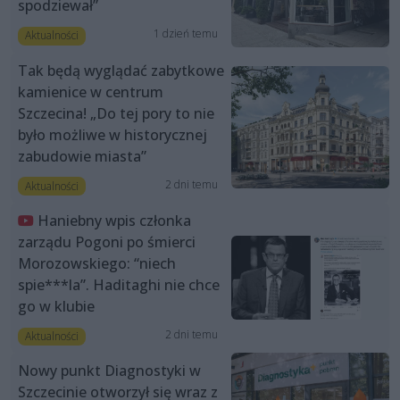
spodziewał”
1 dzień temu
Aktualności
Tak będą wyglądać zabytkowe
kamienice w centrum
Szczecina! „Do tej pory to nie
było możliwe w historycznej
zabudowie miasta”
2 dni temu
Aktualności
Haniebny wpis członka
zarządu Pogoni po śmierci
Morozowskiego: “niech
spie***la”. Haditaghi nie chce
go w klubie
2 dni temu
Aktualności
Nowy punkt Diagnostyki w
Szczecinie otworzył się wraz z