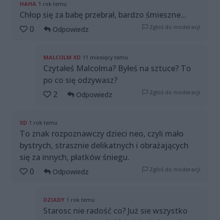
HAHA
1 rok temu
Chłop się za babę przebrał, bardzo śmieszne...
Zgłoś do moderacji
0
Odpowiedz
MALCOLM XD
11 miesięcy temu
Czytałeś Malcolma? Byłeś na sztuce? To
po co się odzywasz?
Zgłoś do moderacji
2
Odpowiedz
XD
1 rok temu
To znak rozpoznawczy dzieci neo, czyli mało
bystrych, strasznie delikatnych i obrażających
się za innych, płatków śniegu.
Zgłoś do moderacji
0
Odpowiedz
DZIADY
1 rok temu
Starosc nie radość co? Już sie wszystko