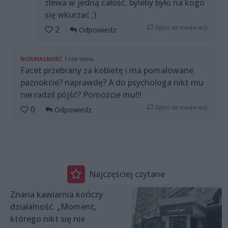
zlewa w jedną całość, byleby było na kogo
się wkurzać ;)
Zgłoś do moderacji
2
Odpowiedz
NORMALNOŚĆ
1 rok temu
Facet przebrany za kobietę i ma pomalowane
paznokcie? naprawdę? A do psychologa nikt mu
nie radzil pójść? Pomóżcie mu!!!
Zgłoś do moderacji
0
Odpowiedz
Najczęściej czytane
Znana kawiarnia kończy
działalność. „Moment,
którego nikt się nie