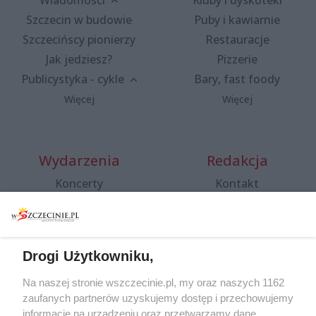
Wiadomości
Kluby i dyskoteki
Szczecin w budowie
Puby i kawiarnie
Szczecińscy pionierzy
Restauracje
Jak jedziesz?
Pizzerie
Publicystyka - cykle
Bary, fast foody
Więcej
Więcej
Wydarzenia
Redakcja
Koncerty
Kontakt
Warsztaty
Regulamin i polityka
prywatności
Spacery i oprowadzania
Reklama
Jarmarki, festyny, pchle
Drogi Użytkowniku,
targi
Redakcja
Wernisaże
Specjalny koncert z okazji
Na naszej stronie wszczecinie.pl, my oraz naszych 1162
20. urodzin portalu
zaufanych partnerów uzyskujemy dostęp i przechowujemy
Więcej
wSzczecinie.pl
informacje na urządzeniu oraz przetwarzamy dane