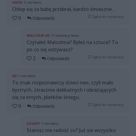
HAHA
1 rok temu
Chłop się za babę przebrał, bardzo śmieszne...
Zgłoś do moderacji
0
Odpowiedz
MALCOLM XD
11 miesięcy temu
Czytałeś Malcolma? Byłeś na sztuce? To
po co się odzywasz?
Zgłoś do moderacji
2
Odpowiedz
XD
1 rok temu
To znak rozpoznawczy dzieci neo, czyli mało
bystrych, strasznie delikatnych i obrażających
się za innych, płatków śniegu.
Zgłoś do moderacji
0
Odpowiedz
DZIADY
1 rok temu
Starosc nie radość co? Już sie wszystko