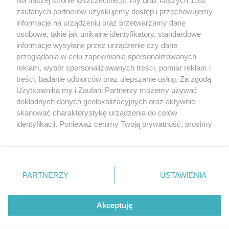
Na naszej stronie wszczecinie.pl, my oraz naszych 1162
20. urodzin portalu
zaufanych partnerów uzyskujemy dostęp i przechowujemy
Więcej
wSzczecinie.pl
informacje na urządzeniu oraz przetwarzamy dane
osobowe, takie jak unikalne identyfikatory, standardowe
Regulamin konkursów
informacje wysyłane przez urządzenie czy dane
śniadaniówka "Hej
przeglądania w celu zapewniania spersonalizowanych
Szczecin! Jest piątek!"
reklam, wybór spersonalizowanych treści, pomiar reklam i
treści, badanie odbiorców oraz ulepszanie usług. Za zgodą
Użytkownika my i Zaufani Partnerzy możemy używać
dokładnych danych geolokalizacyjnych oraz aktywnie
Partnerzy
skanować charakterystykę urządzenia do celów
Praca Szczecin
identyfikacji. Ponieważ cenimy Twoją prywatność, prosimy
o zgodę na korzystanie z tych technologii poprzez
the:protocol
kliknięcie „Akceptuję”. Zgoda jest dobrowolna i zawsze
POZASzczecin.pl
możesz ją zmienić/wycofać klikając przycisk ustawień
prywatności znajdujący się w lewym dolnym rogu strony
PARTNERZY
USTAWIENIA
. Niektóre rodzaje przetwarzania danych nie wymagają
zgody użytkownika, ale masz prawo sprzeciwić się
© 2026 wSzczecinie.pl
takiemu przetwarzaniu. Preferencje będą miały
Akceptuję
Created by GOD
zastosowania tylko na tej witrynie.