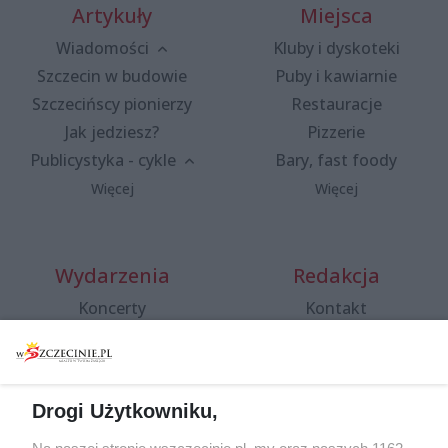
Artykuły
Miejsca
Wiadomości
Kluby i dyskoteki
Szczecin w budowie
Puby i kawiarnie
Szczecińscy pionierzy
Restauracje
Jak jedziesz?
Pizzerie
Publicystyka - cykle
Bary, fast foody
Więcej
Więcej
Wydarzenia
Redakcja
Koncerty
Kontakt
Warsztaty
Regulamin i polityka
prywatności
Spacery i oprowadzania
Reklama
Jarmarki, festyny, pchle
Drogi Użytkowniku,
targi
Redakcja
Wernisaże
Specjalny koncert z okazji