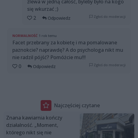
zlewa w jedną całość, byleby było na kogo
się wkurzać ;)
Zgłoś do moderacji
2
Odpowiedz
NORMALNOŚĆ
1 rok temu
Facet przebrany za kobietę i ma pomalowane
paznokcie? naprawdę? A do psychologa nikt mu
nie radzil pójść? Pomóżcie mu!!!
Zgłoś do moderacji
0
Odpowiedz
Najczęściej czytane
Znana kawiarnia kończy
działalność. „Moment,
którego nikt się nie