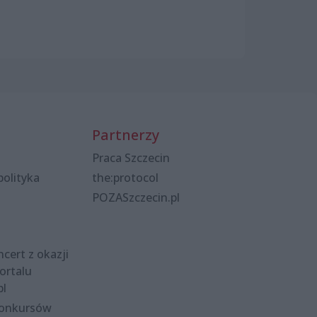
Partnerzy
Praca Szczecin
polityka
the:protocol
POZASzczecin.pl
cert z okazji
ortalu
pl
konkursów