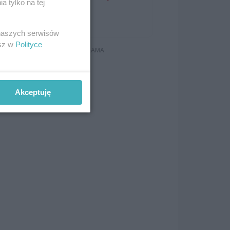
 tylko na tej
Majdaniec
Koncerty
 naszych serwisów
esz w
Polityce
ć je
Akceptuję