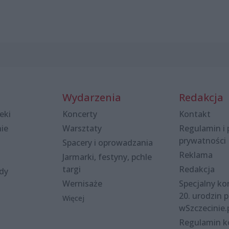
Wydarzenia
Redakcja
eki
Koncerty
Kontakt
nie
Warsztaty
Regulamin i 
prywatności
Spacery i oprowadzania
Reklama
Jarmarki, festyny, pchle
targi
Redakcja
ody
Wernisaże
Specjalny kon
20. urodzin p
Więcej
wSzczecinie.
Regulamin 