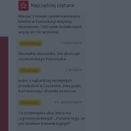
Najczęściej czytane
Miesiąc z nowym system kasowania
biletów w komunikacji miejskiej.
Wystawiono 1300 opłat dodatkowych
więcej niż rok wcześniej
1 dzień temu
Komunikacja
Niezwykła dwunastka. Oni ukończyli
szczecińskiego Pobożniaka
2 dni temu
Aktualności
Jedno z najbardziej niezwykłych
przedszkoli w Szczecinie. Dwa języki,
kort tenisowy i drzemki na mrozie
art. sponsorowany
Aktualności
To śródmiejska ulica, która ma
„ogromny potencjał”. „Pomimo tego, że
jest ściekiem komunikacyjnym”