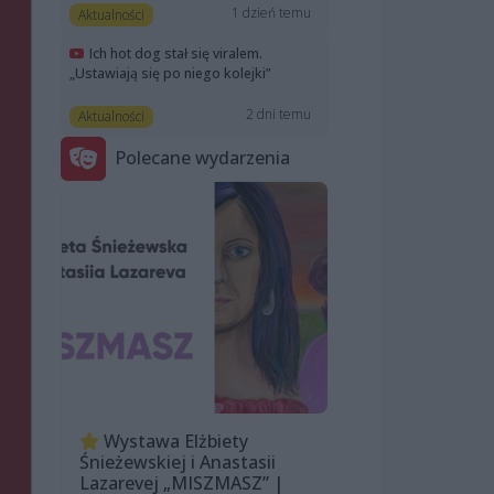
1 dzień temu
Aktualności
Ich hot dog stał się viralem.
„Ustawiają się po niego kolejki”
2 dni temu
Aktualności
Polecane wydarzenia
Wystawa Elżbiety
Śnieżewskiej i Anastasii
Lazarevej „MISZMASZ” |