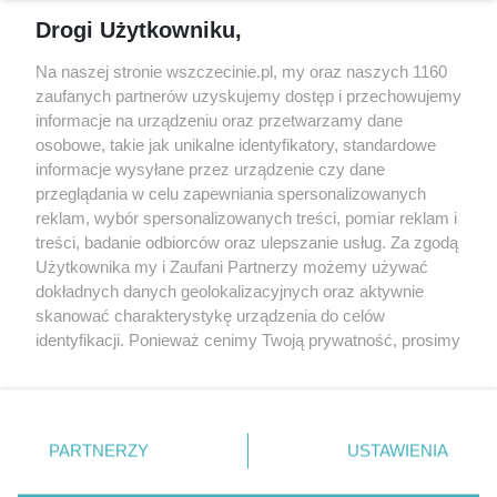
Reklama
Jarmarki, festyny, pchle
Drogi Użytkowniku,
targi
Redakcja
Wernisaże
Specjalny koncert z okazji
Na naszej stronie wszczecinie.pl, my oraz naszych 1160
20. urodzin portalu
zaufanych partnerów uzyskujemy dostęp i przechowujemy
Więcej
wSzczecinie.pl
informacje na urządzeniu oraz przetwarzamy dane
osobowe, takie jak unikalne identyfikatory, standardowe
Regulamin konkursów
informacje wysyłane przez urządzenie czy dane
śniadaniówka "Hej
przeglądania w celu zapewniania spersonalizowanych
Szczecin! Jest piątek!"
reklam, wybór spersonalizowanych treści, pomiar reklam i
treści, badanie odbiorców oraz ulepszanie usług. Za zgodą
Użytkownika my i Zaufani Partnerzy możemy używać
dokładnych danych geolokalizacyjnych oraz aktywnie
Partnerzy
skanować charakterystykę urządzenia do celów
Praca Szczecin
identyfikacji. Ponieważ cenimy Twoją prywatność, prosimy
o zgodę na korzystanie z tych technologii poprzez
the:protocol
kliknięcie „Akceptuję”. Zgoda jest dobrowolna i zawsze
POZASzczecin.pl
możesz ją zmienić/wycofać klikając przycisk ustawień
prywatności znajdujący się w lewym dolnym rogu strony
PARTNERZY
USTAWIENIA
. Niektóre rodzaje przetwarzania danych nie wymagają
zgody użytkownika, ale masz prawo sprzeciwić się
© 2026 wSzczecinie.pl