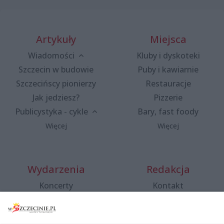
Artykuły
Miejsca
Wiadomości
Kluby i dyskoteki
Szczecin w budowie
Puby i kawiarnie
Szczecińscy pionierzy
Restauracje
Jak jedziesz?
Pizzerie
Publicystyka - cykle
Bary, fast foody
Więcej
Więcej
Wydarzenia
Redakcja
Koncerty
Kontakt
Warsztaty
Regulamin i polityka
prywatności
Spacery i oprowadzania