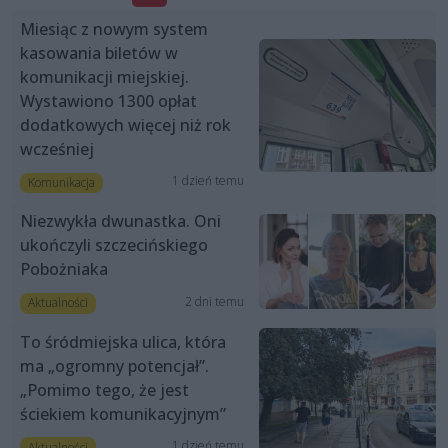
Miesiąc z nowym system
kasowania biletów w
komunikacji miejskiej.
Wystawiono 1300 opłat
dodatkowych więcej niż rok
wcześniej
1 dzień temu
Komunikacja
Niezwykła dwunastka. Oni
ukończyli szczecińskiego
Pobożniaka
2 dni temu
Aktualności
To śródmiejska ulica, która
ma „ogromny potencjał”.
„Pomimo tego, że jest
ściekiem komunikacyjnym”
1 dzień temu
Aktualności