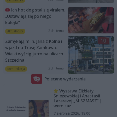
Ich hot dog stał się viralem.
„Ustawiają się po niego
kolejki”
2 dni temu
Aktualności
Zamykają m.in. Jana z Kolna i
wjazd na Trasę Zamkową.
Wielki wyścig jutro na ulicach
Szczecina
2 dni temu
Komunikacja
Polecane wydarzenia
Wystawa Elżbiety
Śnieżewskiej i Anastasii
Lazarevej „MISZMASZ” |
wernisaż
7 sierpnia 2026, 18:00