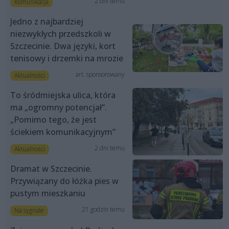
2 dni temu
Komunikacja
Jedno z najbardziej
niezwykłych przedszkoli w
Szczecinie. Dwa języki, kort
tenisowy i drzemki na mrozie
art. sponsorowany
Aktualności
To śródmiejska ulica, która
ma „ogromny potencjał”.
„Pomimo tego, że jest
ściekiem komunikacyjnym”
2 dni temu
Aktualności
Dramat w Szczecinie.
Przywiązany do łóżka pies w
pustym mieszkaniu
21 godzin temu
Na sygnale