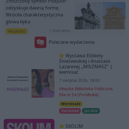
Zniszczony symbol Podjuch
odzyskuje dawną formę.
Wróciła charakterystyczna
głowa byka
1 dzień temu
Aktualności
Polecane wydarzenia
Wystawa Elżbiety
Śnieżewskiej i Anastasii
Lazarevej „MISZMASZ” |
wernisaż
7 sierpnia 2026, 18:00
Miejska Biblioteka Publiczna,
filia nr 54 (ProMedia)
Wernisaże
Darmowe
Już dziś
SKOLIM