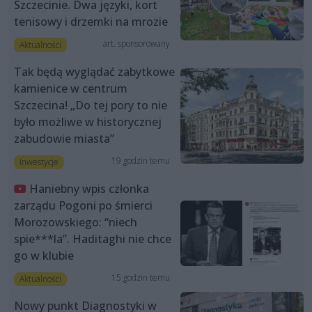
Szczecinie. Dwa języki, kort
tenisowy i drzemki na mrozie
art. sponsorowany
Aktualności
Tak będą wyglądać zabytkowe
kamienice w centrum
Szczecina! „Do tej pory to nie
było możliwe w historycznej
zabudowie miasta”
19 godzin temu
Inwestycje
Haniebny wpis członka
zarządu Pogoni po śmierci
Morozowskiego: “niech
spie***la”. Haditaghi nie chce
go w klubie
15 godzin temu
Aktualności
Nowy punkt Diagnostyki w