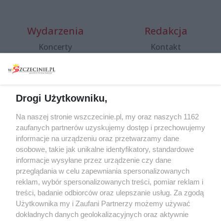
Wydarzenia
Redakcja
Koncerty
Kontakt
Warsztaty
Regulamin i polityka
prywatności
Spacery i oprowadzania
Reklama
Jarmarki, festyny, pchle
Drogi Użytkowniku,
targi
Redakcja
Wernisaże
Specjalny koncert z okazji
Na naszej stronie wszczecinie.pl, my oraz naszych 1162
20. urodzin portalu
zaufanych partnerów uzyskujemy dostęp i przechowujemy
Więcej
wSzczecinie.pl
informacje na urządzeniu oraz przetwarzamy dane
osobowe, takie jak unikalne identyfikatory, standardowe
Regulamin konkursów
informacje wysyłane przez urządzenie czy dane
śniadaniówka "Hej
przeglądania w celu zapewniania spersonalizowanych
Szczecin! Jest piątek!"
reklam, wybór spersonalizowanych treści, pomiar reklam i
treści, badanie odbiorców oraz ulepszanie usług. Za zgodą
Użytkownika my i Zaufani Partnerzy możemy używać
dokładnych danych geolokalizacyjnych oraz aktywnie
Partnerzy