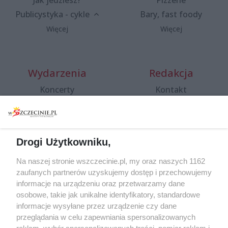
Publicystyka - cykle
Bary, fast foody
Więcej
Więcej
Wydarzenia
Redakcja
Koncerty
Kontakt
Warsztaty
Regulamin i polityka
prywatności
Spacery i oprowadzania
Reklama
Jarmarki, festyny, pchle
Drogi Użytkowniku,
targi
Redakcja
Wernisaże
Specjalny koncert z okazji
Na naszej stronie wszczecinie.pl, my oraz naszych 1162
20. urodzin portalu
zaufanych partnerów uzyskujemy dostęp i przechowujemy
Więcej
wSzczecinie.pl
informacje na urządzeniu oraz przetwarzamy dane
osobowe, takie jak unikalne identyfikatory, standardowe
Regulamin konkursów
informacje wysyłane przez urządzenie czy dane
śniadaniówka "Hej
przeglądania w celu zapewniania spersonalizowanych
Szczecin! Jest piątek!"