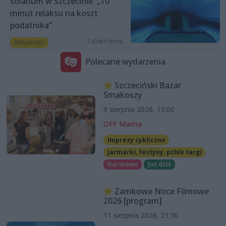
solarium w Szczecinie. „10
minut relaksu na koszt
podatnika”
1 dzień temu
Aktualności
Polecane wydarzenia
Szczeciński Bazar
Smakoszy
9 sierpnia 2026, 10:00
OFF Marina
Imprezy cykliczne
Jarmarki, festyny, pchle targi
Darmowe
Już dziś
Zamkowe Noce Filmowe
2026 [program]
11 sierpnia 2026, 21:30