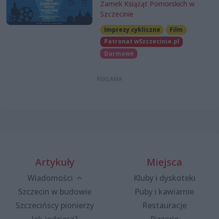
Zamek Książąt Pomorskich w
Szczecinie
Imprezy cykliczne
Film
Patronat wSzczecinie.pl
Darmowe
Artykuły
Miejsca
Wiadomości
Kluby i dyskoteki
Szczecin w budowie
Puby i kawiarnie
Szczecińscy pionierzy
Restauracje
Jak jedziesz?
Pizzerie