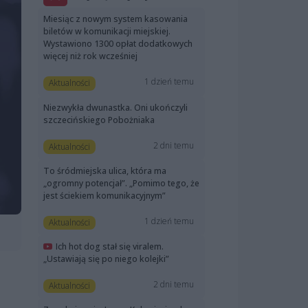
Miesiąc z nowym system kasowania
biletów w komunikacji miejskiej.
Wystawiono 1300 opłat dodatkowych
więcej niż rok wcześniej
1 dzień temu
Aktualności
Niezwykła dwunastka. Oni ukończyli
szczecińskiego Pobożniaka
2 dni temu
Aktualności
To śródmiejska ulica, która ma
„ogromny potencjał”. „Pomimo tego, że
jest ściekiem komunikacyjnym”
1 dzień temu
Aktualności
Ich hot dog stał się viralem.
„Ustawiają się po niego kolejki”
2 dni temu
Aktualności