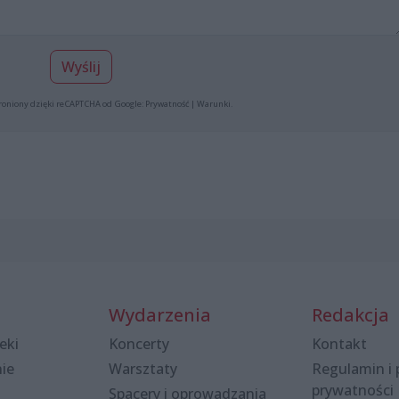
Wyślij
roniony dzięki reCAPTCHA od Google:
Prywatność
|
Warunki
.
Wydarzenia
Redakcja
eki
Koncerty
Kontakt
nie
Warsztaty
Regulamin i 
prywatności
Spacery i oprowadzania