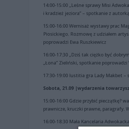
14:00-15:00 „Leśne sprawy Misi Adwoka
i kradzież jeziora” – spotkanie z auto
15:00-16:00 Wernisaż wystawy prac Mag
Piosickiego. Rozmowę z udziałem artys
poprowadzi Ewa Ruszkiewicz
16:00-17:30 „Dziś tak ciężko być dob
„Łona” Zieliński, spotkanie poprowadzi
17:30-19:00 Iustitia gra Lady Makbet –
Sobota, 21.09 |wydarzenia towarzys
15:00-16:00 Gdzie przybić pieczątkę? 
prawnicze, kruczki prawne, paragrafy.
16:00-18:30 Mała Kancelaria Adwokack