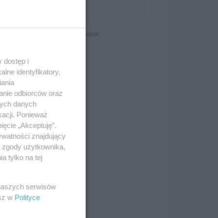
Koncerty
ich
 dostęp i
lne identyfikatory,
iania
anie odbiorców oraz
nych danych
kacji. Ponieważ
ięcie „Akceptuję”.
ywatności znajdujący
ą zgody użytkownika,
 tylko na tej
em
 naszych serwisów
esz w
Polityce