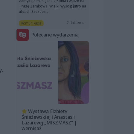
Zamykają m.in. Jana z Kolna i wjazd na
Trasę Zamkową. Wielki wyścig jutro na
ulicach Szczecina
2 dni temu
Komunikacja
Polecane wydarzenia
y,
Wystawa Elżbiety
Śnieżewskiej i Anastasii
Lazarevej „MISZMASZ” |
wernisaż