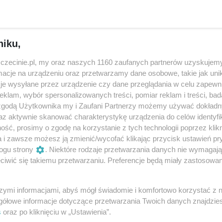
awniczymi hasłami – konkurs dla dorosłych
rację do kalendarza – stoisko Stowarzyszenia Sędziów Polsk
niku,
zczecinie.pl, my oraz naszych 1160 zaufanych partnerów uzyskujemy
.landscape + sesja muzyczna
cje na urządzeniu oraz przetwarzamy dane osobowe, takie jak unika
je wysyłane przez urządzenie czy dane przeglądania w celu zapewn
klam, wybór spersonalizowanych treści, pomiar reklam i treści, bad
 zgodą Użytkownika my i Zaufani Partnerzy możemy używać dokład
az aktywnie skanować charakterystykę urządzenia do celów identyfi
ść, prosimy o zgodę na korzystanie z tych technologii poprzez klikn
i prawne” – występuje Mateusz Świstak
a i zawsze możesz ją zmienić/wycofać klikając przycisk ustawień pr
ogu strony
. Niektóre rodzaje przetwarzania danych nie wymagaj
 O tłumaczeniu i odpowiedzialności” Jagoda Ratajczak w
iwić się takiemu przetwarzaniu. Preferencje będą miały zastosowania
czta Dionizosa? O remiksach kultury i ich związkach z praw
szymi informacjami, abyś mógł świadomie i komfortowo korzystać z
gółowe informacje dotyczące przetwarzania Twoich danych znajdzi
h Szot, Zygmunt Miłoszewski, Jagoda Ratajczak. Debatę
s
oraz po kliknięciu w „Ustawienia”.