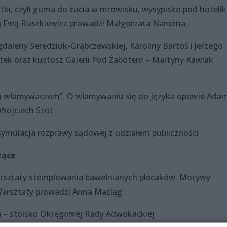
tki, czyli guma do żucia w mrowisku, wysypisko pod hoteli
rką Ewą Ruszkiewicz prowadzi Małgorzata Narożna.
daleny Seredziuk-Grąbczewskiej, Karoliny Bartoś i Jerzego
tek oraz kustosz Galerii Pod Żabotem – Martyny Kawiak
rym włamywaczem”. O włamywaniu się do języka opowie Ada
 Wojciech Szot
 symulacja rozprawy sądowej z udziałem publiczności
zące
warsztaty stemplowania bawełnianych plecaków. Motywy
 Warsztaty prowadzi Anna Maciąg
a – stoisko Okręgowej Rady Adwokackiej