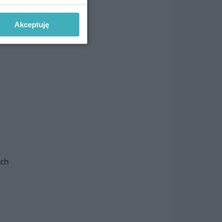
nia
Akceptuję
ich