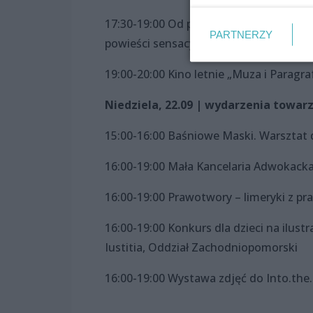
17:30-19:00 Od prokuratora po zaginione
PARTNERZY
powieści sensacyjnych – spotkanie z
19:00-20:00 Kino letnie „Muza i Paragr
Niedziela, 22.09 | wydarzenia towar
15:00-16:00 Baśniowe Maski. Warsztat
16:00-19:00 Mała Kancelaria Adwokack
16:00-19:00 Prawotwory – limeryki z pr
16:00-19:00 Konkurs dla dzieci na ilust
Iustitia, Oddział Zachodniopomorski
16:00-19:00 Wystawa zdjęć do Into.the