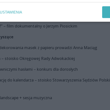
 dzieła sztuki. Jak studia wyższe (nie) są potrzebne do pisa
USTAWIENIA
 Zygmuntem Miłoszewskim. Prowadzi Hanna Łozowska
af” – film dokumentalny o Jerzym Piosickim
zyszące
 dekorowania masek z papieru prowadzi Anna Maciąg
a – stoisko Okręgowej Rady Adwokackiej
awniczymi hasłami – konkurs dla dorosłych
rację do kalendarza – stoisko Stowarzyszenia Sędziów Polsk
.landscape + sesja muzyczna