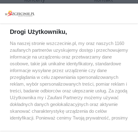
Warsztaty
Regulamin i polityka
prywatności
Spacery i oprowadzania
Reklama
Jarmarki, festyny, pchle
Drogi Użytkowniku,
targi
Redakcja
Wernisaże
Specjalny koncert z okazji
Na naszej stronie wszczecinie.pl, my oraz naszych 1160
20. urodzin portalu
zaufanych partnerów uzyskujemy dostęp i przechowujemy
Więcej
wSzczecinie.pl
informacje na urządzeniu oraz przetwarzamy dane
osobowe, takie jak unikalne identyfikatory, standardowe
Regulamin konkursów
informacje wysyłane przez urządzenie czy dane
śniadaniówka "Hej
przeglądania w celu zapewniania spersonalizowanych
Szczecin! Jest piątek!"
reklam, wybór spersonalizowanych treści, pomiar reklam i
treści, badanie odbiorców oraz ulepszanie usług. Za zgodą
Użytkownika my i Zaufani Partnerzy możemy używać
dokładnych danych geolokalizacyjnych oraz aktywnie
Partnerzy
skanować charakterystykę urządzenia do celów
Praca Szczecin
identyfikacji. Ponieważ cenimy Twoją prywatność, prosimy
o zgodę na korzystanie z tych technologii poprzez
the:protocol
kliknięcie „Akceptuję”. Zgoda jest dobrowolna i zawsze
POZASzczecin.pl
możesz ją zmienić/wycofać klikając przycisk ustawień