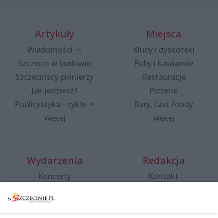
Artykuły
Miejsca
Wiadomości
Kluby i dyskoteki
Szczecin w budowie
Puby i kawiarnie
Szczecińscy pionierzy
Restauracje
Jak jedziesz?
Pizzerie
Publicystyka - cykle
Bary, fast foody
Więcej
Więcej
Wydarzenia
Redakcja
Koncerty
Kontakt
Warsztaty
Regulamin i polityka
prywatności
Spacery i oprowadzania
Reklama
Jarmarki, festyny, pchle