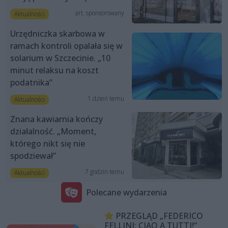
art. sponsorowany
Aktualności
Urzędniczka skarbowa w
ramach kontroli opalała się w
solarium w Szczecinie. „10
minut relaksu na koszt
podatnika”
1 dzień temu
Aktualności
Znana kawiarnia kończy
działalność. „Moment,
którego nikt się nie
spodziewał”
7 godzin temu
Aktualności
Polecane wydarzenia
PRZEGLĄD „FEDERICO
FELLINI: CIAO A TUTTI!”