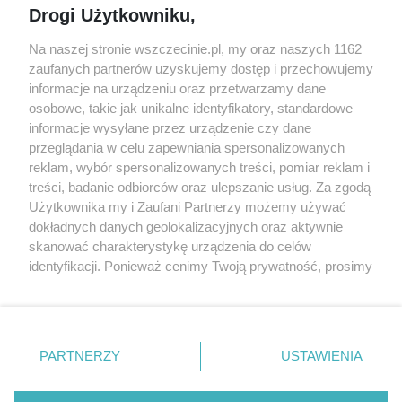
Drogi Użytkowniku,
targi
Redakcja
Wernisaże
Specjalny koncert z okazji
Na naszej stronie wszczecinie.pl, my oraz naszych 1162
20. urodzin portalu
zaufanych partnerów uzyskujemy dostęp i przechowujemy
Więcej
wSzczecinie.pl
informacje na urządzeniu oraz przetwarzamy dane
osobowe, takie jak unikalne identyfikatory, standardowe
Regulamin konkursów
informacje wysyłane przez urządzenie czy dane
śniadaniówka "Hej
przeglądania w celu zapewniania spersonalizowanych
Szczecin! Jest piątek!"
reklam, wybór spersonalizowanych treści, pomiar reklam i
treści, badanie odbiorców oraz ulepszanie usług. Za zgodą
Użytkownika my i Zaufani Partnerzy możemy używać
dokładnych danych geolokalizacyjnych oraz aktywnie
Partnerzy
skanować charakterystykę urządzenia do celów
Praca Szczecin
identyfikacji. Ponieważ cenimy Twoją prywatność, prosimy
o zgodę na korzystanie z tych technologii poprzez
the:protocol
kliknięcie „Akceptuję”. Zgoda jest dobrowolna i zawsze
POZASzczecin.pl
możesz ją zmienić/wycofać klikając przycisk ustawień
prywatności znajdujący się w lewym dolnym rogu strony
PARTNERZY
USTAWIENIA
. Niektóre rodzaje przetwarzania danych nie wymagają
zgody użytkownika, ale masz prawo sprzeciwić się
© 2026 wSzczecinie.pl